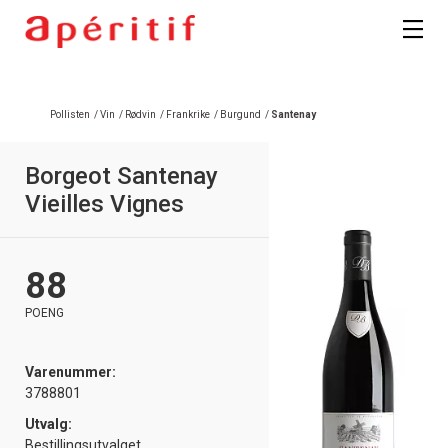
Pollisten
/
Vin
/
Rødvin
/
Frankrike
/
Burgund
/
Santenay
Borgeot Santenay
Vieilles Vignes
88
POENG
Varenummer:
3788801
Utvalg:
Bestillingsutvalget