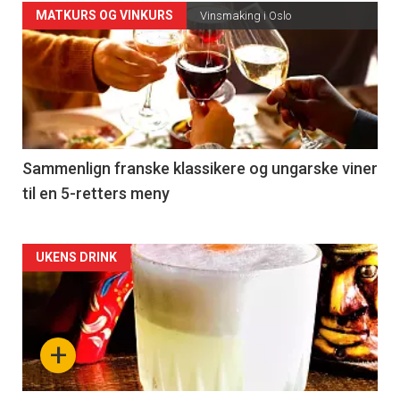
Forsiden
MATKURS OG VINKURS
Vinsmaking i Oslo
akkurat
nå
-
5
Sammenlign franske klassikere og ungarske viner
til en 5-retters meny
Forsiden
UKENS DRINK
akkurat
nå
+
-