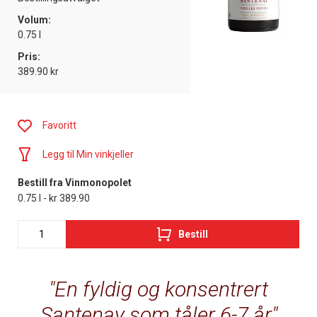
Volum:
0.75 l
Pris:
389.90 kr
Favoritt
Legg til Min vinkjeller
Bestill fra Vinmonopolet
0.75 l - kr 389.90
Bestill
En fyldig og konsentrert
Santenay som tåler 6-7 år