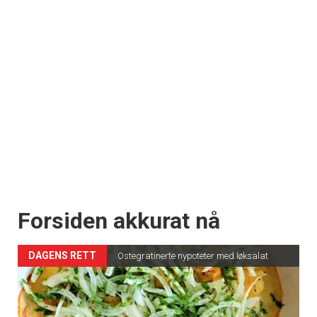
Forsiden akkurat nå
DAGENS RETT
Ostegratinerte nypoteter med løksalat