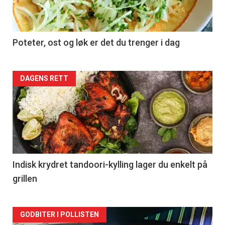
Poteter, ost og løk er det du trenger i dag
Forsiden
DAGENS RETT
akkurat
nå
-
2
Indisk krydret tandoori-kylling lager du enkelt på
grillen
Forsiden
GODBITER I POLLISTEN