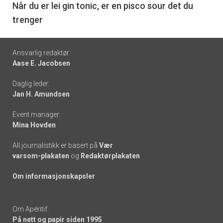
6
Når du er lei gin tonic, er en pisco sour det du
trenger
Footer
Ansvarlig redaktør:
Aase E. Jacobsen
-
Daglig leder:
links
Jan H. Amundsen
Event manager:
Mina Hovden
All journalistikk er basert på
Vær
varsom-plakaten
og
Redaktørplakaten
Om informasjonskapsler
Om Apéritif:
På nett og papir siden 1995