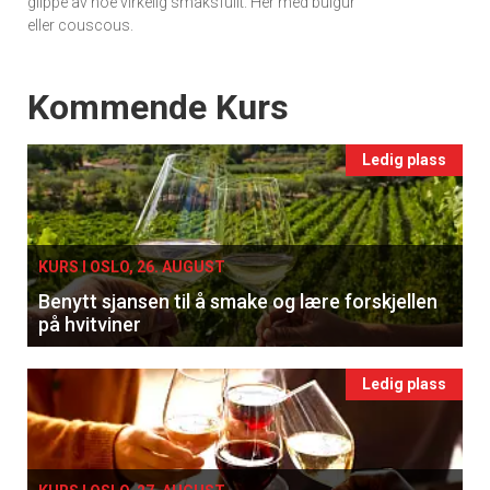
glippe av noe virkelig smaksfullt. Her med bulgur
eller couscous.
Events
Kommende Kurs
Ledig plass
KURS I OSLO, 26. AUGUST
Benytt sjansen til å smake og lære forskjellen
på hvitviner
Ledig plass