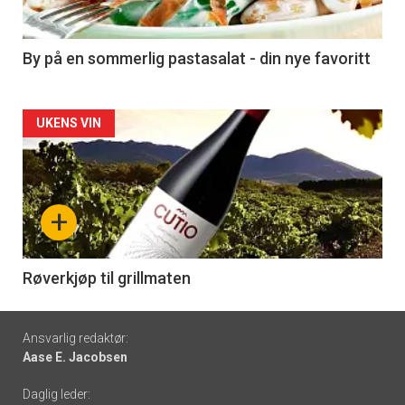
-
5
By på en sommerlig pastasalat - din nye favoritt
Forsiden
UKENS VIN
akkurat
nå
+
-
6
Røverkjøp til grillmaten
Footer
Ansvarlig redaktør:
Aase E. Jacobsen
-
Daglig leder: