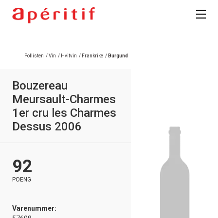
Registrer deg
Pollisten
/
Vin
/
Hvitvin
/
Frankrike
/
Burgund
Bouzereau
Meursault-Charmes
1er cru les Charmes
Dessus 2006
92
POENG
Varenummer: