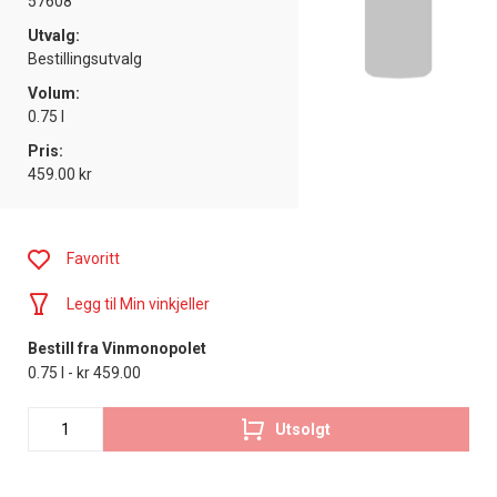
57608
Utvalg:
Bestillingsutvalg
Volum:
0.75 l
Pris:
459.00 kr
Favoritt
Legg til Min vinkjeller
Bestill fra Vinmonopolet
0.75 l - kr 459.00
Utsolgt