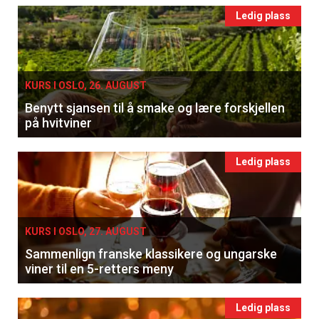
Ledig plass
KURS I OSLO, 26. AUGUST
Benytt sjansen til å smake og lære forskjellen
på hvitviner
Ledig plass
KURS I OSLO, 27. AUGUST
Sammenlign franske klassikere og ungarske
viner til en 5-retters meny
Ledig plass