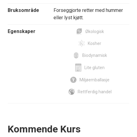
Bruksområde
Forseggjorte retter med hummer
eller lyst kjøtt.
Egenskaper
Økologisk
Kosher
Biodynamisk
Lite gluten
Miljøemballasje
Rettferdig handel
Events
Kommende Kurs