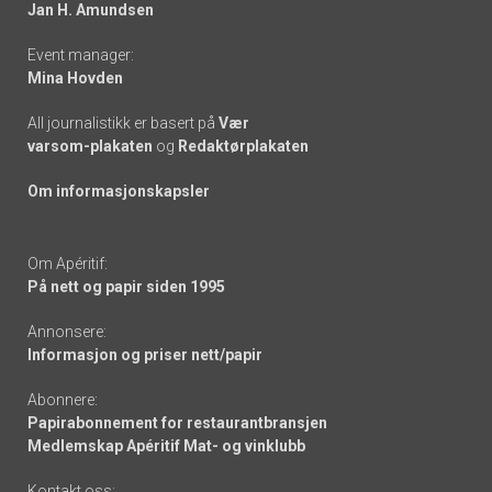
links
Jan H. Amundsen
Event manager:
Mina Hovden
All journalistikk er basert på
Vær
varsom-plakaten
og
Redaktørplakaten
Om informasjonskapsler
Om Apéritif:
På nett og papir siden 1995
Annonsere:
Informasjon og priser nett/papir
Abonnere:
Papirabonnement for restaurantbransjen
Medlemskap Apéritif Mat- og vinklubb
Kontakt oss: