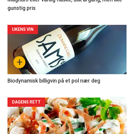
3
gunstig pris
Forsiden
UKENS VIN
akkurat
nå
+
-
4
Biodynamisk billigvin på et pol nær deg
Forsiden
DAGENS RETT
akkurat
nå