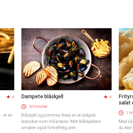
Dampete blåskjell
Frity
4
4
salat 
30 minutter
1 ti
- er en
Blåskjell og pommes frites en en belgisk
klassiker som må prøves. Men blåskjellene
Med så 
smaker også fortreffelig uten.
du ikke 