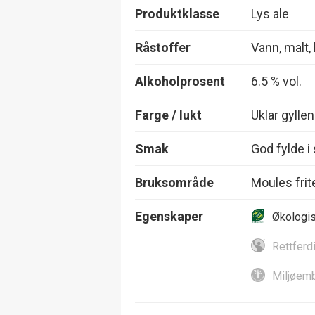
Produktklasse
Lys ale
Råstoffer
Vann, malt,
Alkoholprosent
6.5 % vol.
Farge / lukt
Uklar gyllen
Smak
God fylde i
Bruksområde
Moules frites
Egenskaper
Økologi
Rettferd
Miljøemb