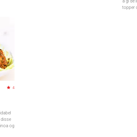
å gi de 
topper 
4
midabel
I disse
uinoa og