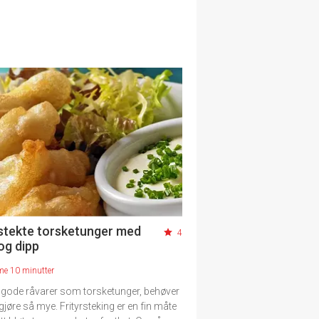
rstekte torsketunger med
4
og dipp
me 10 minutter
gode råvarer som torsketunger, behøver
gjøre så mye. Frityrsteking er en fin måte