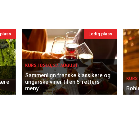
 plass
Ledig plass
KURS I OSLO, 27. AUGUST
Sammenlign franske klassikere og
KURS 
lære
ungarske viner til en 5-retters
meny
Bobl