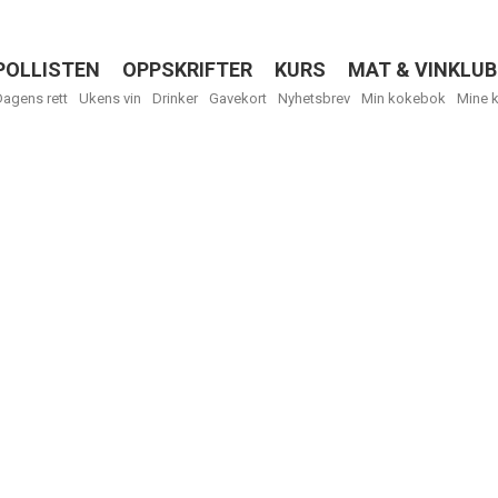
POLLISTEN
OPPSKRIFTER
KURS
MAT & VINKLUB
Menu
Dagens rett
Ukens vin
Drinker
Gavekort
Nyhetsbrev
Min kokebok
Mine 
R