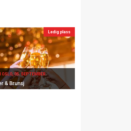
Ledig plass
I OSLO, 05. SEPTEMBER
er & Brunsj