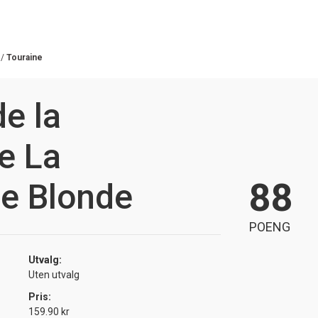
/
Touraine
de la
e La
88
e Blonde
POENG
Utvalg:
Uten utvalg
Pris:
159.90 kr