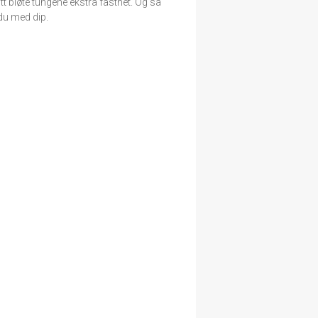
litt bløte tungene ekstra fasthet. Og så
du med dip.