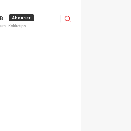
Menu
B
Abonner
kurs
Kokketips
profile
egistrer deg