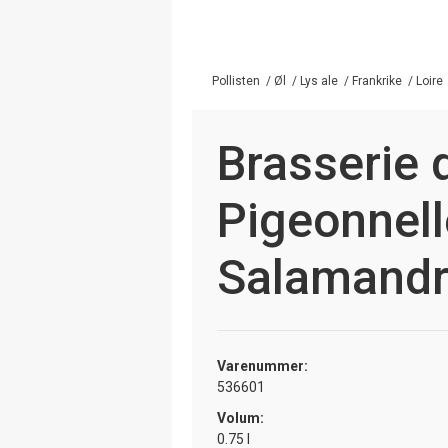
Pollisten
/
Øl
/
Lys ale
/
Frankrike
/
Loire
Brasserie 
Pigeonnell
Salamandr
Varenummer:
536601
Volum:
0.75 l