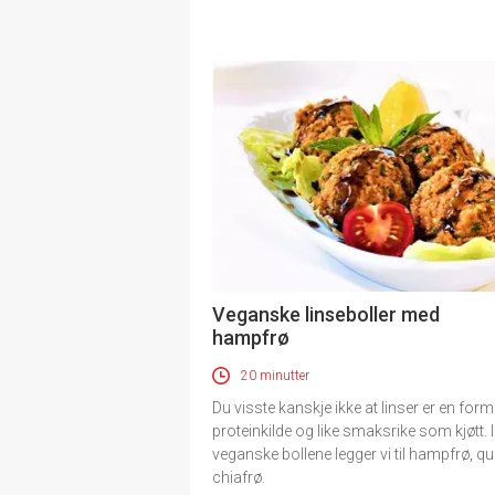
Veganske linseboller med
hampfrø
20 minutter
Du visste kanskje ikke at linser er en for
proteinkilde og like smaksrike som kjøtt. 
veganske bollene legger vi til hampfrø, q
chiafrø.