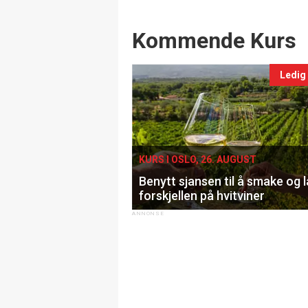
Events
Kommende Kurs
Ledig
KURS I OSLO, 26. AUGUST
Benytt sjansen til å smake og 
forskjellen på hvitviner