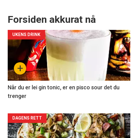
Forsiden akkurat nå
UKENS DRINK
+
Når du er lei gin tonic, er en pisco sour det du
trenger
Forsiden
DAGENS RETT
akkurat