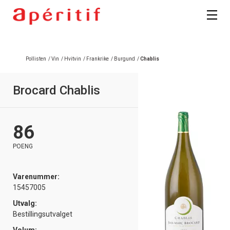
Pollisten
/
Vin
/
Hvitvin
/
Frankrike
/
Burgund
/
Chablis
Brocard Chablis
86
POENG
Varenummer:
15457005
Utvalg:
Bestillingsutvalget