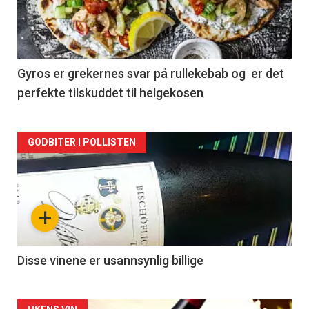
nå
-
2
Gyros er grekernes svar på rullekebab og er det
perfekte tilskuddet til helgekosen
Forsiden
GODBITER I POLLISTEN
akkurat
nå
+
-
3
Disse vinene er usannsynlig billige