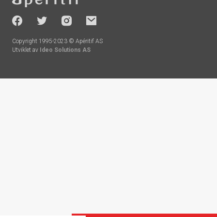
-
socials
Copyright 1995-2023 © Apéritif AS
Utviklet av
Ideo Solutions AS
Handlekurv