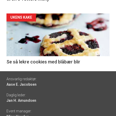
Forsiden
UKENS KAKE
akkurat
nå
-
6
Se så lekre cookies med blåbær blir
Footer
Ansvarlig redaktør:
Aase E. Jacobsen
-
Daglig leder:
links
Jan H. Amundsen
Event manager: