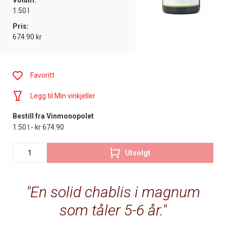
Volum:
1.50 l
Pris:
674.90 kr
Favoritt
Legg til Min vinkjeller
Bestill fra Vinmonopolet
1.50 l - kr 674.90
Utsolgt
En solid chablis i magnum
som tåler 5-6 år.