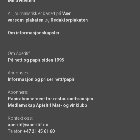
Mina Hovden
All journalistikk er basert på
Vær
varsom-plakaten
og
Redaktørplakaten
Om informasjonskapsler
Om Apéritif:
På nett og papir siden 1995
Annonsere:
Informasjon og priser nett/papir
Abonnere:
Papirabonnement for restaurantbransjen
Medlemskap Apéritif Mat- og vinklubb
Kontakt oss:
aperitif@aperitif.no
Telefon
+47 21 45 61 60