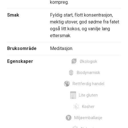
kornpreg.
Smak
Fyldig start, flott konsentrasjon,
mektig utover, god sødme fra fatet
også litt kokos, og vanilje lang
ettersmak.
Bruksområde
Meditasjon.
Egenskaper
Økologisk
Biodynamisk
Rettferdig handel
Lite gluten
Kosher
Miljøemballasje