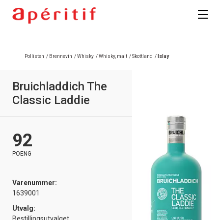
Pollisten
/
Brennevin
/
Whisky
/
Whisky, malt
/
Skottland
/
Islay
Bruichladdich The
Classic Laddie
92
POENG
Varenummer:
1639001
Utvalg:
Bestillingsutvalget