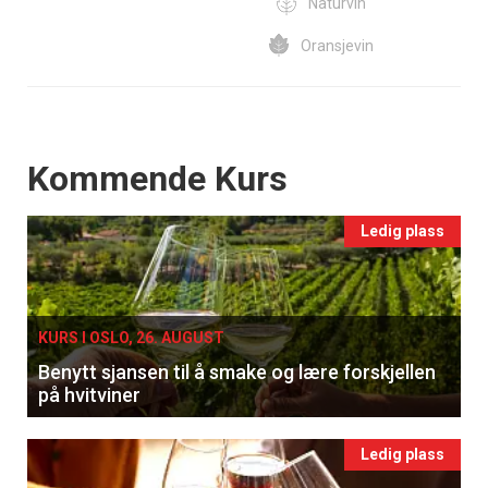
Naturvin
Oransjevin
Events
Kommende Kurs
Ledig plass
KURS I OSLO, 26. AUGUST
Benytt sjansen til å smake og lære forskjellen
på hvitviner
Ledig plass