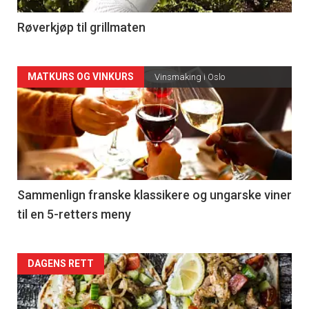
4
Røverkjøp til grillmaten
Forsiden
MATKURS OG VINKURS
Vinsmaking i Oslo
akkurat
nå
-
5
Sammenlign franske klassikere og ungarske viner
til en 5-retters meny
Forsiden
DAGENS RETT
akkurat