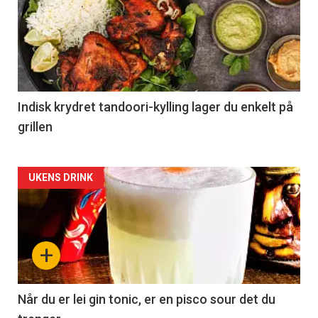
Indisk krydret tandoori-kylling lager du enkelt på
grillen
Forsiden
UKENS DRINK
akkurat
nå
+
-
2
Når du er lei gin tonic, er en pisco sour det du