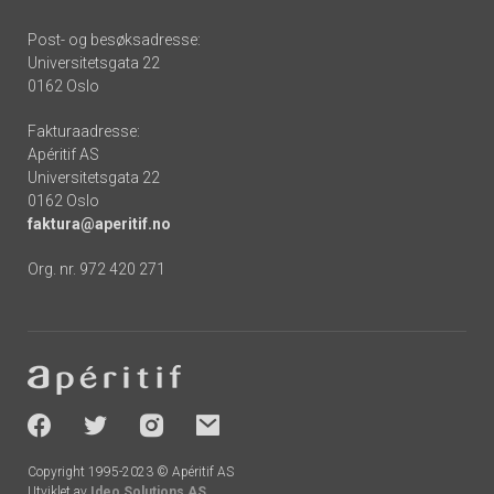
Post- og besøksadresse:
Universitetsgata 22
0162 Oslo
Fakturaadresse:
Apéritif AS
Universitetsgata 22
0162 Oslo
faktura@aperitif.no
Org. nr. 972 420 271
Footer
-
socials
Copyright 1995-2023 © Apéritif AS
Utviklet av
Ideo Solutions AS