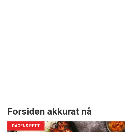
×
Få ukentlige nyhetsbrev fra
Apéritif
Vi tilbyr flere ukentlige nyhetsbrev. Du
kan fritt velge hvilke du ønsker å få
tilsendt.
Registrer deg
Forsiden akkurat nå
DAGENS RETT