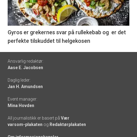
nå
-
6
Gyros er grekernes svar på rullekebab og er det
perfekte tilskuddet til helgekosen
Footer
Ansvarlig redaktør:
Aase E. Jacobsen
-
Daglig leder:
links
Jan H. Amundsen
Event manager:
Mina Hovden
All journalistikk er basert på
Vær
varsom-plakaten
og
Redaktørplakaten
Om informasjonskapsler