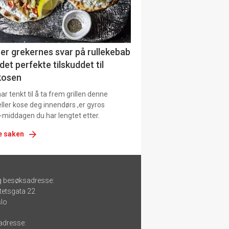
er grekernes svar på rullekebab
det perfekte tilskuddet til
kosen
r tenkt til å ta frem grillen denne
ller kose deg innendørs ,er gyros
-middagen du har lengtet etter.
e saken
g besøksadresse:
tetsgata 22
lo
adresse: