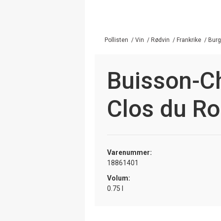
Pollisten
/
Vin
/
Rødvin
/
Frankrike
/
Bur
Buisson-C
Clos du Ro
Varenummer:
18861401
Volum:
0.75 l