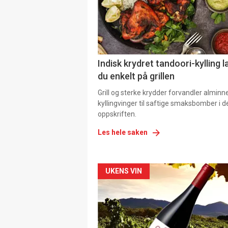
Indisk krydret tandoori-kylling l
du enkelt på grillen
Grill og sterke krydder forvandler alminn
kyllingvinger til saftige smaksbomber i 
oppskriften.
Les hele saken
Forsiden
UKENS VIN
akkurat
nå