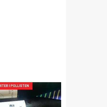
siden
ITER I POLLISTEN
urat