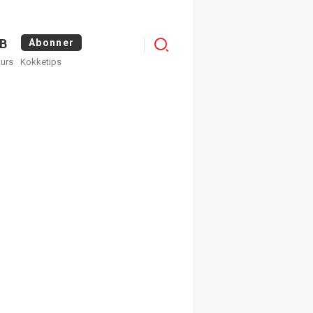
Menu
B
Abonner
kurs
Kokketips
profile
egistrer deg