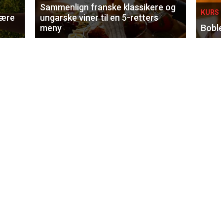
Sammenlign franske klassikere og
KURS 
lære
ungarske viner til en 5-retters
meny
Bobl