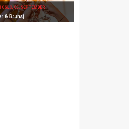
I OSLO, 05. SEPTEMBER
er & Brunsj