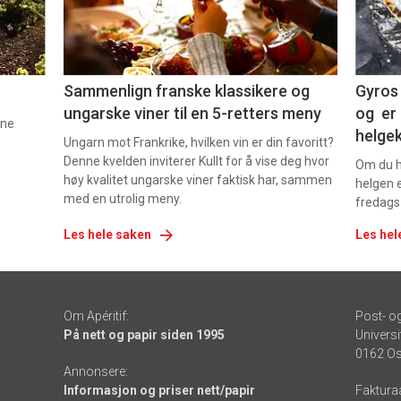
-
-
5
6
Sammenlign franske klassikere og
Gyros 
ungarske viner til en 5-retters meny
og er 
nne
helge
Ungarn mot Frankrike, hvilken vin er din favoritt?
Denne kvelden inviterer Kullt for å vise deg hvor
Om du ha
høy kvalitet ungarske viner faktisk har, sammen
helgen e
med en utrolig meny.
fredags
Les hele saken
Les hel
Om Apéritif:
Post- o
På nett og papir siden 1995
Universi
0162 Os
Annonsere:
Informasjon og priser nett/papir
Faktura