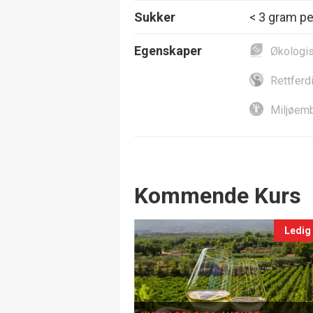
Sukker
< 3 gram per
Egenskaper
Økologi
Rettferd
Miljøemb
Events
Kommende Kurs
Ledig