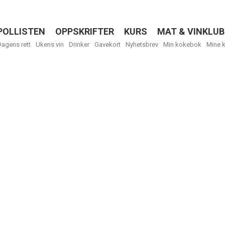
POLLISTEN
OPPSKRIFTER
KURS
MAT & VINKLUB
Menu
Dagens rett
Ukens vin
Drinker
Gavekort
Nyhetsbrev
Min kokebok
Mine 
R