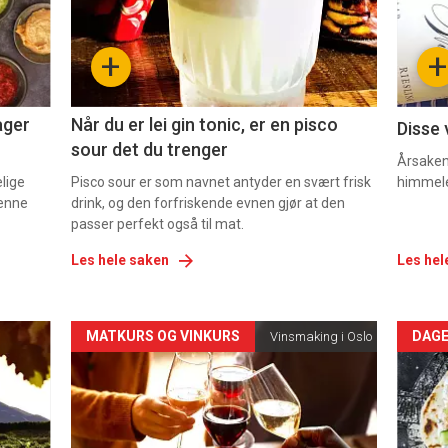
nå
nå
-
-
+
+
2
3
ager
Når du er lei gin tonic, er en pisco
Disse 
sour det du trenger
Årsaken 
elige
Pisco sour er som navnet antyder en svært frisk
himmel
denne
drink, og den forfriskende evnen gjør at den
passer perfekt også til mat.
Les hele saken
Les hel
Forsiden
For
MATKURS OG VINKURS
DAGE
Vinsmaking i Oslo
akkurat
akk
nå
nå