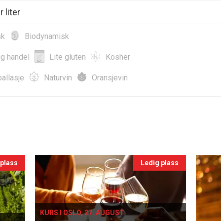
 liter
sk
Biodynamisk
ig handel
Lite gluten
Kosher
allasje
Naturvin
Oransjevin
 plass
Ledig plass
KURS I OSLO, 27. AUGUST