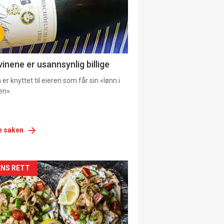
vinene er usannsynlig billige
er knyttet til eieren som får sin «lønn i
en».
e saken
siden
NS RETT
urat