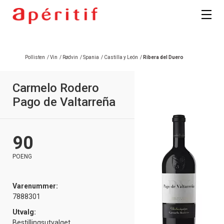
Pollisten
/
Vin
/
Rødvin
/
Spania
/
Castilla y León
/
Ribera del Duero
Carmelo Rodero
Pago de Valtarreña
90
POENG
Varenummer:
7888301
Utvalg:
Bestillingsutvalget