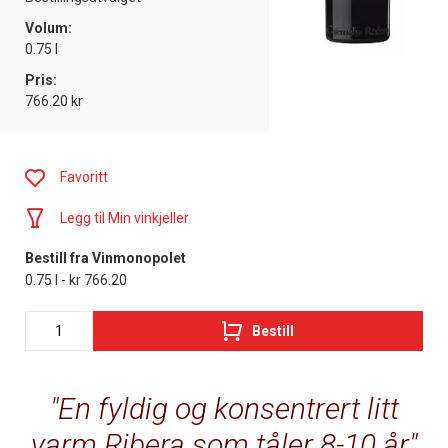
Volum:
0.75 l
Pris:
766.20 kr
Favoritt
Legg til Min vinkjeller
Bestill fra Vinmonopolet
0.75 l - kr 766.20
Bestill
En fyldig og konsentrert litt
varm Ribera som tåler 8-10 år