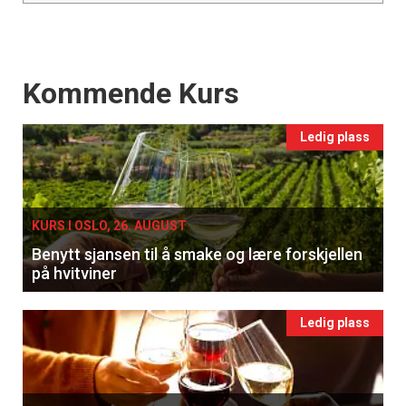
Events
Kommende Kurs
Ledig plass
KURS I OSLO, 26. AUGUST
Benytt sjansen til å smake og lære forskjellen
på hvitviner
Ledig plass