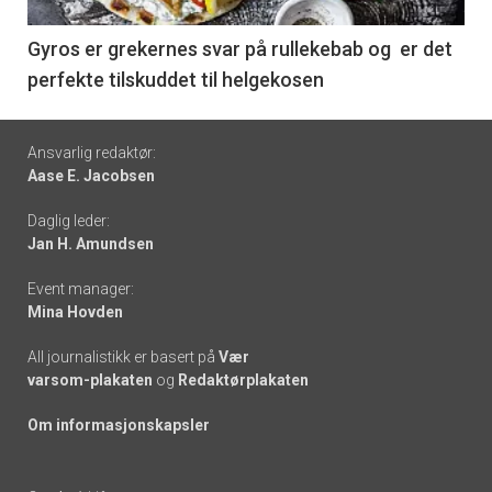
-
6
Gyros er grekernes svar på rullekebab og er det
perfekte tilskuddet til helgekosen
Footer
Ansvarlig redaktør:
Aase E. Jacobsen
-
Daglig leder:
links
Jan H. Amundsen
Event manager:
Mina Hovden
All journalistikk er basert på
Vær
varsom-plakaten
og
Redaktørplakaten
Om informasjonskapsler