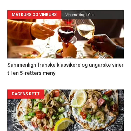
Forsiden
MATKURS OG VINKURS
Vinsmaking i Oslo
akkurat
nå
-
5
Sammenlign franske klassikere og ungarske viner
til en 5-retters meny
Forsiden
DAGENS RETT
akkurat
nå