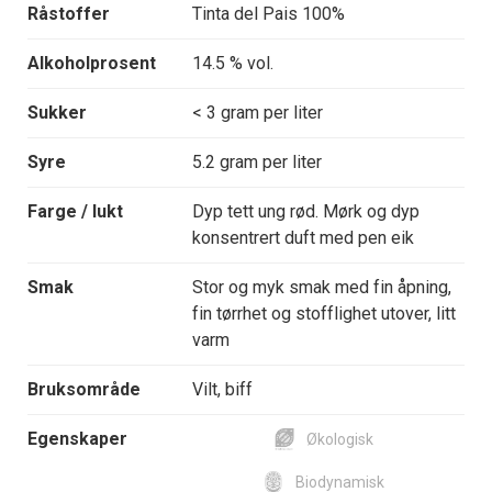
Råstoffer
Tinta del Pais 100%
Alkoholprosent
14.5 % vol.
Sukker
< 3 gram per liter
Syre
5.2 gram per liter
Farge / lukt
Dyp tett ung rød. Mørk og dyp
konsentrert duft med pen eik
Smak
Stor og myk smak med fin åpning,
fin tørrhet og stofflighet utover, litt
varm
Bruksområde
Vilt, biff
Egenskaper
Økologisk
Biodynamisk