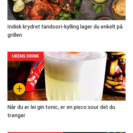
Indisk krydret tandoori-kylling lager du enkelt på
grillen
Forsiden
UKENS DRINK
akkurat
nå
+
-
2
Når du er lei gin tonic, er en pisco sour det du
trenger