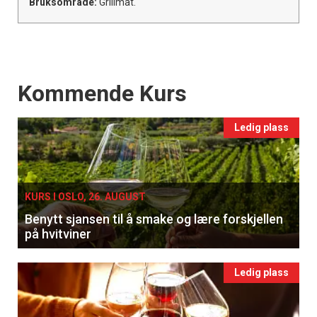
Bruksområde:
Grillmat.
Events
Kommende Kurs
Ledig plass
KURS I OSLO, 26. AUGUST
Benytt sjansen til å smake og lære forskjellen
på hvitviner
Ledig plass