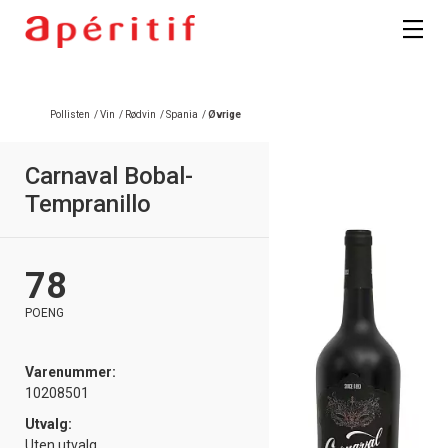
Registrer deg
Pollisten
/
Vin
/
Rødvin
/
Spania
/
Øvrige
Carnaval Bobal-
Tempranillo
78
POENG
Varenummer:
10208501
Utvalg:
Uten utvalg