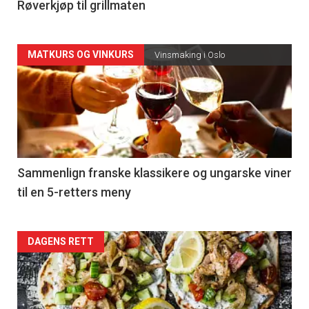
4
Røverkjøp til grillmaten
Forsiden
MATKURS OG VINKURS
Vinsmaking i Oslo
akkurat
nå
-
5
Sammenlign franske klassikere og ungarske viner
til en 5-retters meny
Forsiden
DAGENS RETT
akkurat
nå