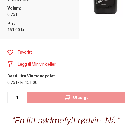
Volum:
0.75 l
Pris:
151.00 kr
Favoritt
Legg til Min vinkjeller
Bestill fra Vinmonopolet
0.75 l - kr 151.00
Utsolgt
En litt sødmefylt rødvin. Nå.