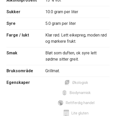
Alkoholprosent
13 % vol.
Sukker
10.0 gram per liter
Syre
5.0 gram per liter
Farge / lukt
Klar rød. Lett eikepreg, moden rød
og mørkere frukt.
Smak
Bløt som duften, ok syre lett
sødme sitter greit.
Bruksområde
Grillmat.
Egenskaper
Økologisk
Biodynamisk
Rettferdig handel
Lite gluten