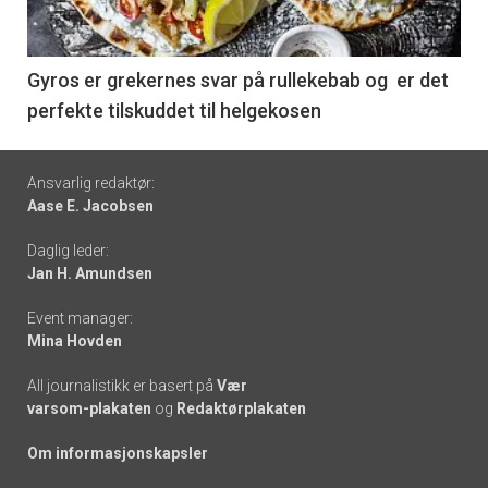
-
6
Gyros er grekernes svar på rullekebab og er det
perfekte tilskuddet til helgekosen
Footer
Ansvarlig redaktør:
Aase E. Jacobsen
-
Daglig leder:
links
Jan H. Amundsen
Event manager:
Mina Hovden
All journalistikk er basert på
Vær
varsom-plakaten
og
Redaktørplakaten
Om informasjonskapsler