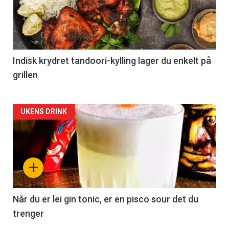
Indisk krydret tandoori-kylling lager du enkelt på
grillen
Forsiden
UKENS DRINK
akkurat
nå
+
-
2
Når du er lei gin tonic, er en pisco sour det du
trenger