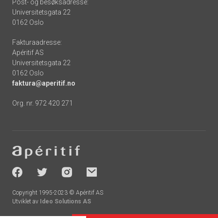
Post- og besøksadresse:
Universitetsgata 22
0162 Oslo
Fakturaadresse:
Apéritif AS
Universitetsgata 22
0162 Oslo
faktura@aperitif.no
Org. nr. 972 420 271
Footer
-
socials
Copyright 1995-2023 © Apéritif AS
Utviklet av
Ideo Solutions AS