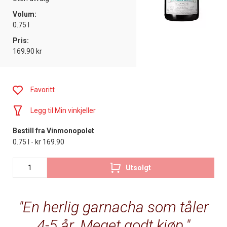
Volum:
0.75 l
Pris:
169.90 kr
Favoritt
Legg til Min vinkjeller
Bestill fra Vinmonopolet
0.75 l - kr 169.90
Utsolgt
En herlig garnacha som tåler
4-5 år. Meget godt kjøp.