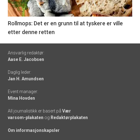
-
6
Rollmops: Det er en grunn til at tyskere er ville
etter denne retten
Footer
Ansvarlig redaktør:
Aase E. Jacobsen
-
Daglig leder:
links
Jan H. Amundsen
Event manager:
Mina Hovden
All journalistikk er basert på
Vær
varsom-plakaten
og
Redaktørplakaten
Om informasjonskapsler