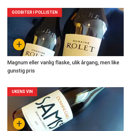
Forsiden
GODBITER I POLLISTEN
akkurat
nå
+
-
3
Magnum eller vanlig flaske, ulik årgang, men like
gunstig pris
Forsiden
UKENS VIN
akkurat
nå
+
-