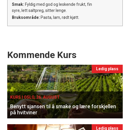
Smak:
Fyldig med god og leskende frukt, fin
syre, lett saltpreg, sitter lenge.
Bruksområde:
Pasta, lam, rødt kjøtt.
Events
Kommende Kurs
Ledig plass
KURS I OSLO, 26. AUGUST
Benytt sjansen til å smake og lære forskjellen
på hvitviner
Ledig plass