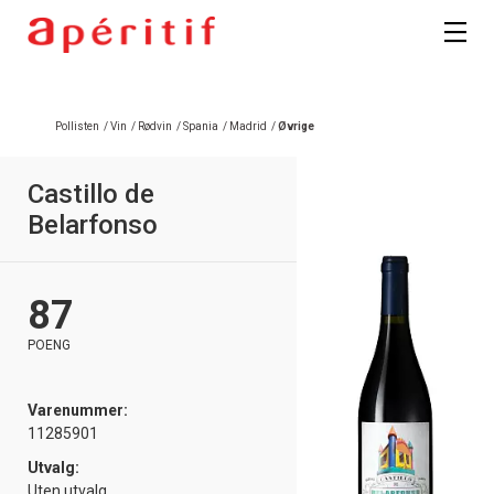
Registrer deg
Pollisten
/
Vin
/
Rødvin
/
Spania
/
Madrid
/
Øvrige
Castillo de
Belarfonso
87
POENG
Varenummer:
11285901
Utvalg:
Uten utvalg