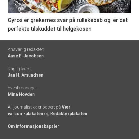
-
6
Gyros er grekernes svar på rullekebab og er det
perfekte tilskuddet til helgekosen
Footer
Ansvarlig redaktør:
Aase E. Jacobsen
-
Daglig leder:
links
Jan H. Amundsen
Event manager:
Mina Hovden
All journalistikk er basert på
Vær
varsom-plakaten
og
Redaktørplakaten
Om informasjonskapsler