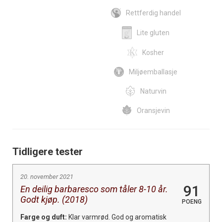
Rettferdig handel
Lite gluten
Kosher
Miljøemballasje
Naturvin
Oransjevin
Tidligere tester
20. november 2021
91
En deilig barbaresco som tåler 8-10 år.
Godt kjøp. (2018)
POENG
Farge og duft:
Klar varmrød. God og aromatisk