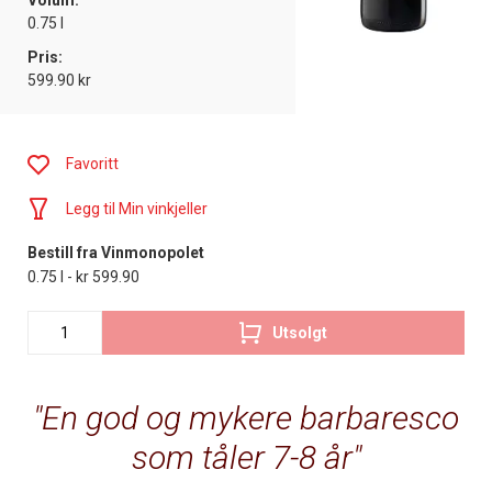
Volum:
0.75 l
Pris:
599.90 kr
Favoritt
Legg til Min vinkjeller
Bestill fra Vinmonopolet
0.75 l - kr 599.90
Utsolgt
En god og mykere barbaresco
som tåler 7-8 år