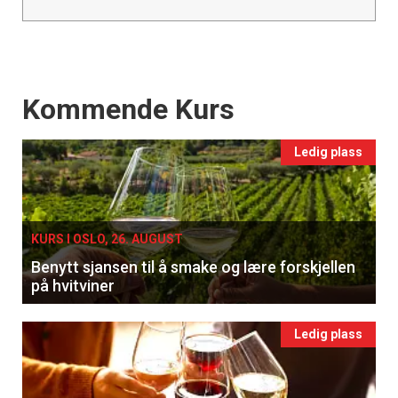
Events
Kommende Kurs
Ledig plass
KURS I OSLO, 26. AUGUST
Benytt sjansen til å smake og lære forskjellen
på hvitviner
Ledig plass