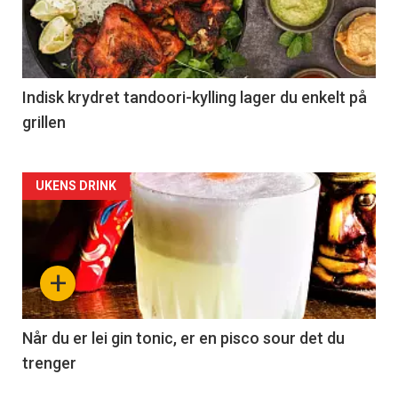
Indisk krydret tandoori-kylling lager du enkelt på
grillen
Forsiden
UKENS DRINK
akkurat
nå
+
-
2
Når du er lei gin tonic, er en pisco sour det du
trenger