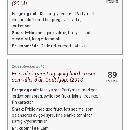
POENG
(2014)
Farge og duft:
Klar ung lysere rød. Parfymert
elegant duft med fint preg av trevirke,
jordsmonn.
Smak:
Fyldig med god sødme, fin syre, godt
med stoff, lang ettersmak.
Bruksområde:
Gode retter med kjøtt, vilt.
26. september 2016
89
En småeleganst og syrlig barrberesco
som tåler 8 år. Godt kjøp. (2013)
POENG
Farge og duft:
Klar lys rød. Parfymert med god
jordsmonnspreg, syrlig rød frukt, lakris, trevirke,
fin karakter.
Smak:
Fyldig med god frukt, lett sødme, som
balanseres av god syre, fine slanke tanniner,
saftig krydret finish.
Bruksområde:
Lam.