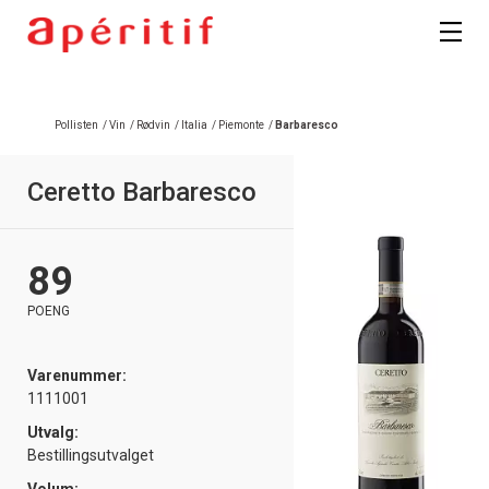
Pollisten
/
Vin
/
Rødvin
/
Italia
/
Piemonte
/
Barbaresco
Ceretto Barbaresco
89
POENG
Varenummer:
1111001
Utvalg:
Bestillingsutvalget