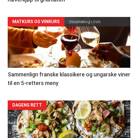
4
Forsiden
MATKURS OG VINKURS
Vinsmaking i Oslo
akkurat
nå
-
5
Sammenlign franske klassikere og ungarske viner
til en 5-retters meny
Forsiden
DAGENS RETT
akkurat
nå