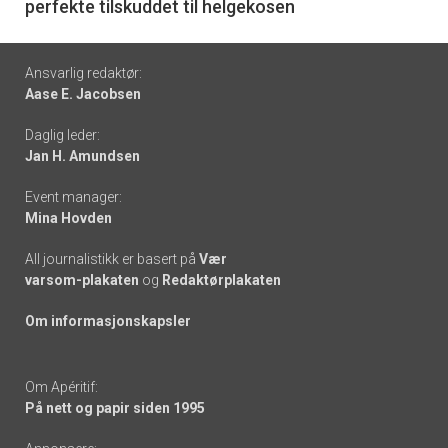
perfekte tilskuddet til helgekosen
Footer
Ansvarlig redaktør:
Aase E. Jacobsen
-
Daglig leder:
links
Jan H. Amundsen
Event manager:
Mina Hovden
All journalistikk er basert på
Vær
varsom-plakaten
og
Redaktørplakaten
Om informasjonskapsler
Om Apéritif:
På nett og papir siden 1995