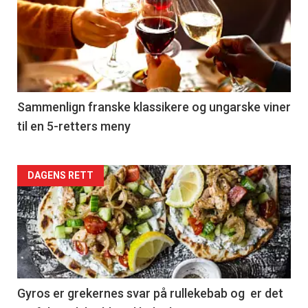
akkurat
nå
-
5
Sammenlign franske klassikere og ungarske viner
til en 5-retters meny
Forsiden
DAGENS RETT
akkurat
nå
-
6
Gyros er grekernes svar på rullekebab og er det