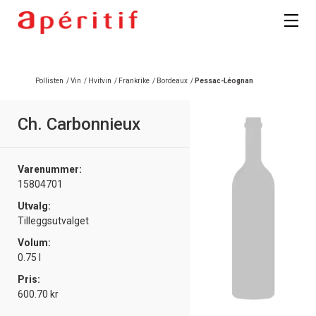
Registrer deg
Pollisten
/
Vin
/
Hvitvin
/
Frankrike
/
Bordeaux
/
Pessac-Léognan
Ch. Carbonnieux
Varenummer:
15804701
Utvalg:
Tilleggsutvalget
Volum:
0.75 l
Pris:
600.70 kr