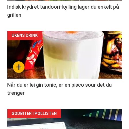
Indisk krydret tandoori-kylling lager du enkelt på
grillen
Forsiden
UKENS DRINK
akkurat
nå
+
-
2
Når du er lei gin tonic, er en pisco sour det du
trenger
Forsiden
GODBITER I POLLISTEN
akkurat