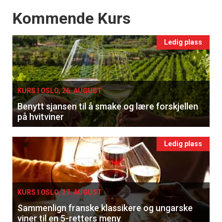
Events
Kommende Kurs
Ledig plass
KURS I OSLO, 26. AUGUST
Benytt sjansen til å smake og lære forskjellen
på hvitviner
Ledig plass
KURS I OSLO, 27. AUGUST
Sammenlign franske klassikere og ungarske
viner til en 5-retters meny