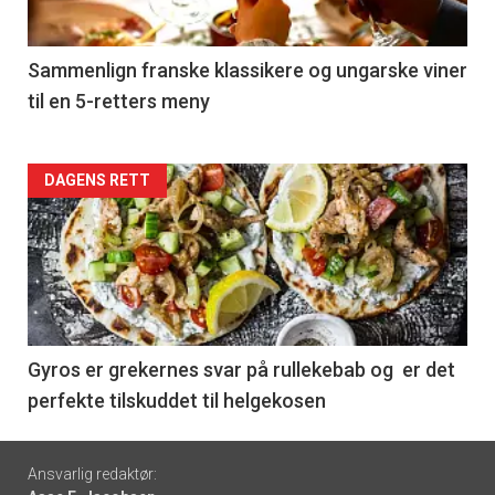
-
5
Sammenlign franske klassikere og ungarske viner
til en 5-retters meny
Forsiden
DAGENS RETT
akkurat
nå
-
6
Gyros er grekernes svar på rullekebab og er det
perfekte tilskuddet til helgekosen
Footer
Ansvarlig redaktør: