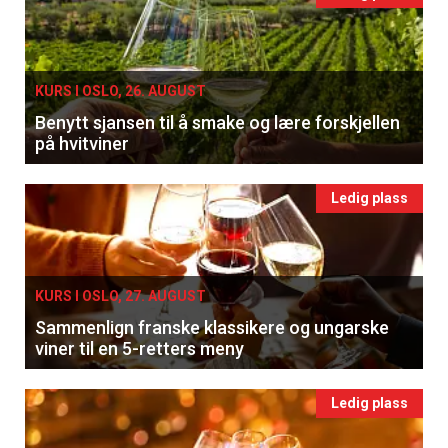
KURS I OSLO, 26. AUGUST
Benytt sjansen til å smake og lære forskjellen
på hvitviner
Ledig plass
KURS I OSLO, 27. AUGUST
Sammenlign franske klassikere og ungarske
viner til en 5-retters meny
Ledig plass