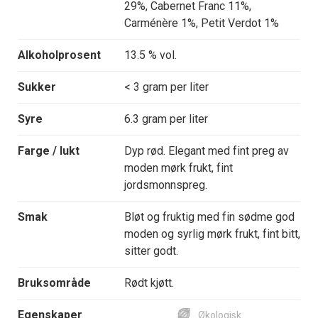
29%, Cabernet Franc 11%,
Carménère 1%, Petit Verdot 1%
Alkoholprosent
13.5 % vol.
Sukker
< 3 gram per liter
Syre
6.3 gram per liter
Farge / lukt
Dyp rød. Elegant med fint preg av
moden mørk frukt, fint
jordsmonnspreg.
Smak
Bløt og fruktig med fin sødme god
moden og syrlig mørk frukt, fint bitt,
sitter godt.
Bruksområde
Rødt kjøtt.
Egenskaper
Økologisk