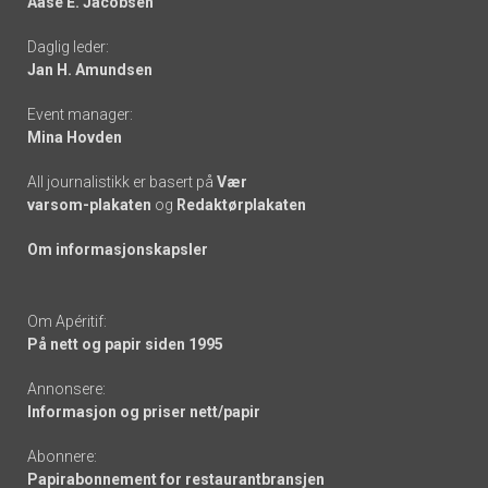
Aase E. Jacobsen
-
Daglig leder:
links
Jan H. Amundsen
Event manager:
Mina Hovden
All journalistikk er basert på
Vær
varsom-plakaten
og
Redaktørplakaten
Om informasjonskapsler
Om Apéritif:
På nett og papir siden 1995
Annonsere:
Informasjon og priser nett/papir
Abonnere:
Papirabonnement for restaurantbransjen