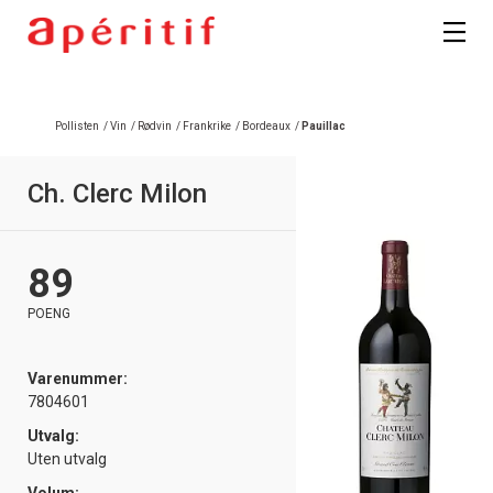
Registrer deg
Pollisten
/
Vin
/
Rødvin
/
Frankrike
/
Bordeaux
/
Pauillac
Ch. Clerc Milon
89
POENG
Varenummer:
7804601
Utvalg:
Uten utvalg