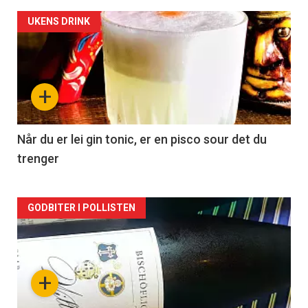
Forsiden
UKENS DRINK
akkurat
nå
+
-
2
Når du er lei gin tonic, er en pisco sour det du
trenger
Forsiden
GODBITER I POLLISTEN
akkurat
nå
+
-