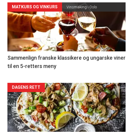
Forsiden
MATKURS OG VINKURS
Vinsmaking i Oslo
akkurat
nå
-
5
Sammenlign franske klassikere og ungarske viner
til en 5-retters meny
Forsiden
DAGENS RETT
akkurat
nå
-