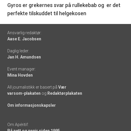
6
Gyros er grekernes svar på rullekebab og er det
perfekte tilskuddet til helgekosen
Footer
Ansvarlig redaktør:
Aase E. Jacobsen
-
Daglig leder:
links
Jan H. Amundsen
Event manager:
Mina Hovden
All journalistikk er basert på
Vær
varsom-plakaten
og
Redaktørplakaten
Om informasjonskapsler
Om Apéritif:
På nett og papir siden 1995