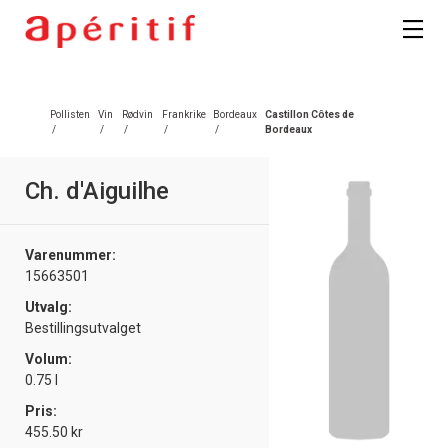
Registrer deg
Pollisten
Vin
Rødvin
Frankrike
Bordeaux
Castillon Côtes de
/
/
/
/
/
Bordeaux
Ch. d'Aiguilhe
Varenummer:
15663501
Utvalg:
Bestillingsutvalget
Volum:
0.75 l
Pris:
455.50 kr