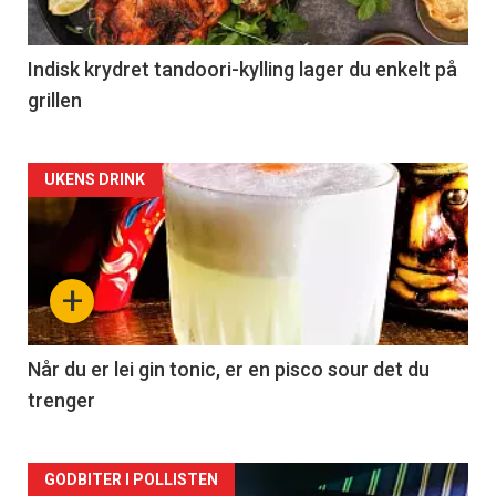
Indisk krydret tandoori-kylling lager du enkelt på
grillen
Forsiden
UKENS DRINK
akkurat
nå
+
-
2
Når du er lei gin tonic, er en pisco sour det du
trenger
Forsiden
GODBITER I POLLISTEN