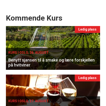
Events
Kommende Kurs
Ledig plass
KURS I OSLO, 26. AUGUST
Benytt sjansen til å smake og lære forskjellen
på hvitviner
Ledig plass
KURS I OSLO, 27. AUGUST