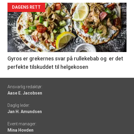
Forsiden
DAGENS RETT
akkurat
nå
-
6
Gyros er grekernes svar på rullekebab og er det
perfekte tilskuddet til helgekosen
Footer
Ansvarlig redaktør:
Aase E. Jacobsen
-
Daglig leder:
links
Jan H. Amundsen
Event manager:
Mina Hovden