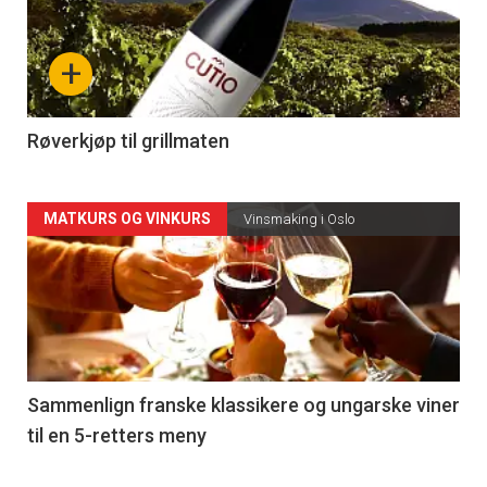
akkurat
nå
+
-
4
Røverkjøp til grillmaten
Forsiden
MATKURS OG VINKURS
Vinsmaking i Oslo
akkurat
nå
-
5
Sammenlign franske klassikere og ungarske viner
til en 5-retters meny