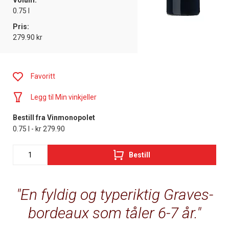
Volum:
0.75 l
Pris:
279.90 kr
Favoritt
Legg til Min vinkjeller
Bestill fra Vinmonopolet
0.75 l - kr 279.90
Bestill
En fyldig og typeriktig Graves-
bordeaux som tåler 6-7 år.