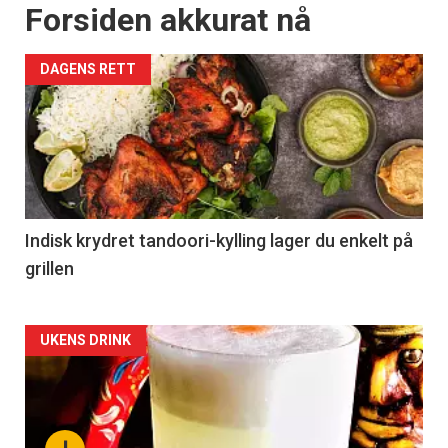
Forsiden akkurat nå
DAGENS RETT
Indisk krydret tandoori-kylling lager du enkelt på
grillen
Forsiden
UKENS DRINK
akkurat
nå