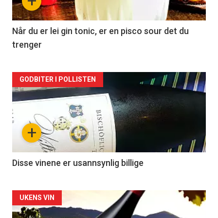
+
-
2
Når du er lei gin tonic, er en pisco sour det du
trenger
Forsiden
GODBITER I POLLISTEN
akkurat
nå
+
-
3
Disse vinene er usannsynlig billige
Forsiden
UKENS VIN