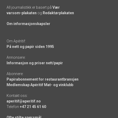
All journalistikk er basert på
Vær
varsom-plakaten
og
Redaktørplakaten
Om informasjonskapsler
Om Apéritif:
På nett og papir siden 1995
Annonsere:
Informasjon og priser nett/papir
Abonnere:
Papirabonnement for restaurantbransjen
Medlemskap Apéritif Mat- og vinklubb
Kontakt oss:
aperitif@aperitif.no
Telefon
+47 21 45 61 60
Ofte stilte spørsmål