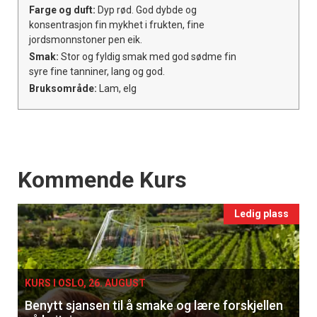
Farge og duft:
Dyp rød. God dybde og
konsentrasjon fin mykhet i frukten, fine
jordsmonnstoner pen eik.
Smak:
Stor og fyldig smak med god sødme fin
syre fine tanniner, lang og god.
Bruksområde:
Lam, elg
Events
Kommende Kurs
Ledig plass
KURS I OSLO, 26. AUGUST
Benytt sjansen til å smake og lære forskjellen