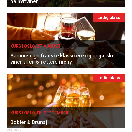
på hvitviner
Ledig plass
KURS I OSLO, 27. AUGUST
Sammenlign franske klassikere og ungarske
viner til en 5-retters meny
Ledig plass
KURS I OSLO, 05. SEPTEMBER
Bobler & Brunsj