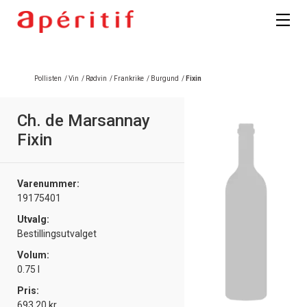
Pollisten
/
Vin
/
Rødvin
/
Frankrike
/
Burgund
/
Fixin
Ch. de Marsannay
Fixin
Varenummer:
19175401
Utvalg:
Bestillingsutvalget
Volum:
0.75 l
Pris:
693.20 kr