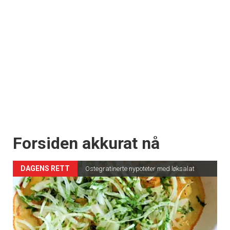
Forsiden akkurat nå
DAGENS RETT
Ostegratinerte nypoteter med løksalat