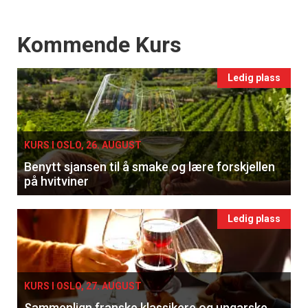
Events
Kommende Kurs
Ledig plass
KURS I OSLO, 26. AUGUST
Benytt sjansen til å smake og lære forskjellen
på hvitviner
Ledig plass
KURS I OSLO, 27. AUGUST
Sammenlign franske klassikere og ungarske