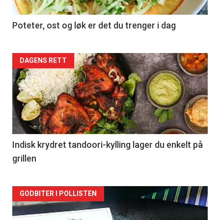
Poteter, ost og løk er det du trenger i dag
Forsiden
DAGENS RETT
akkurat
nå
-
2
Indisk krydret tandoori-kylling lager du enkelt på
grillen
Forsiden
GODBITER I POLLISTEN
akkurat