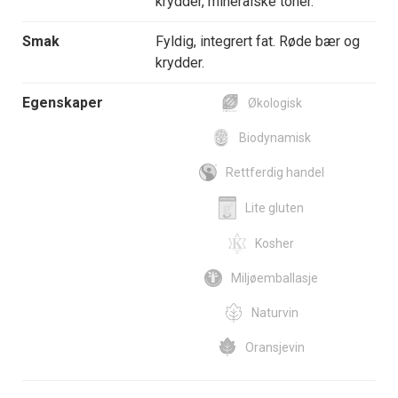
krydder, mineralske toner.
Smak
Fyldig, integrert fat. Røde bær og
krydder.
Egenskaper
Økologisk
Biodynamisk
Rettferdig handel
Lite gluten
Kosher
Miljøemballasje
Naturvin
Oransjevin