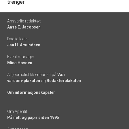
trenger
Footer
Ansvarlig redaktør:
Aase E. Jacobsen
-
Daglig leder:
links
Jan H. Amundsen
Event manager:
Mina Hovden
All journalistikk er basert på
Vær
varsom-plakaten
og
Redaktørplakaten
Om informasjonskapsler
Om Apéritif:
På nett og papir siden 1995