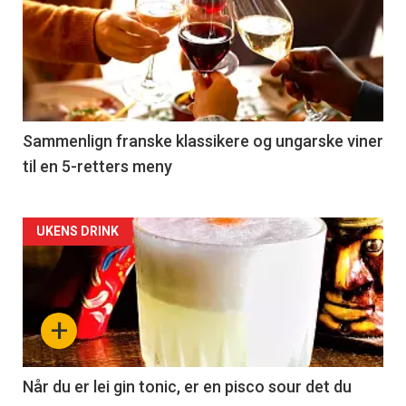
akkurat
nå
-
5
Sammenlign franske klassikere og ungarske viner
til en 5-retters meny
Forsiden
UKENS DRINK
akkurat
nå
+
-
6
Når du er lei gin tonic, er en pisco sour det du