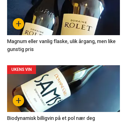
akkurat
nå
+
-
3
Magnum eller vanlig flaske, ulik årgang, men like
gunstig pris
Forsiden
UKENS VIN
akkurat
nå
+
-
4
Biodynamisk billigvin på et pol nær deg