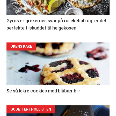
Gyros er grekernes svar på rullekebab og er det
perfekte tilskuddet til helgekosen
Forsiden
UKENS KAKE
akkurat
nå
-
2
Se så lekre cookies med blåbær blir
Forsiden
GODBITER I POLLISTEN