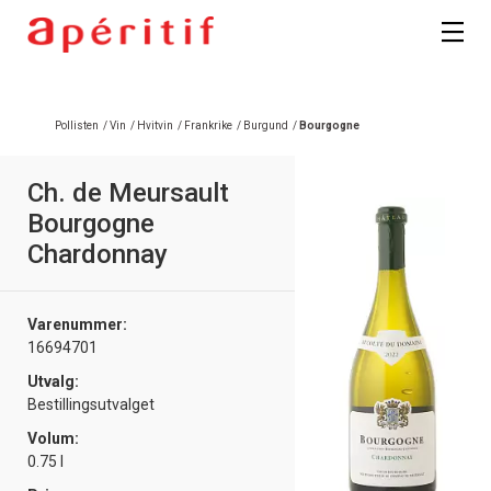
Pollisten
/
Vin
/
Hvitvin
/
Frankrike
/
Burgund
/
Bourgogne
Ch. de Meursault
Bourgogne
Chardonnay
Varenummer:
16694701
Utvalg:
Bestillingsutvalget
Volum:
0.75 l