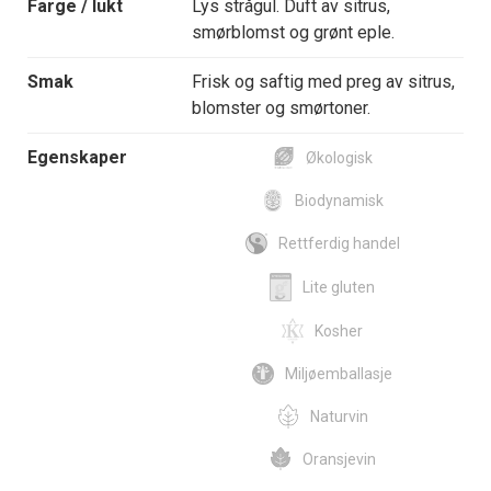
Farge / lukt
Lys strågul. Duft av sitrus,
smørblomst og grønt eple.
Smak
Frisk og saftig med preg av sitrus,
blomster og smørtoner.
Egenskaper
Økologisk
Biodynamisk
Rettferdig handel
Lite gluten
Kosher
Miljøemballasje
Naturvin
Oransjevin