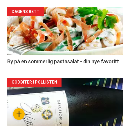
Forsiden
DAGENS RETT
akkurat
nå
-
5
By på en sommerlig pastasalat - din nye favoritt
Forsiden
GODBITER I POLLISTEN
akkurat
nå
+
-