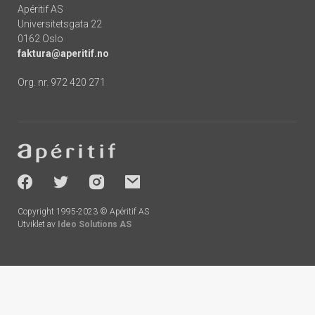
Apéritif AS
Universitetsgata 22
0162 Oslo
faktura@aperitif.no
Org. nr. 972 420 271
Footer
-
socials
Copyright 1995-2023 © Apéritif AS
Utviklet av
Ideo Solutions AS
Handlekurv