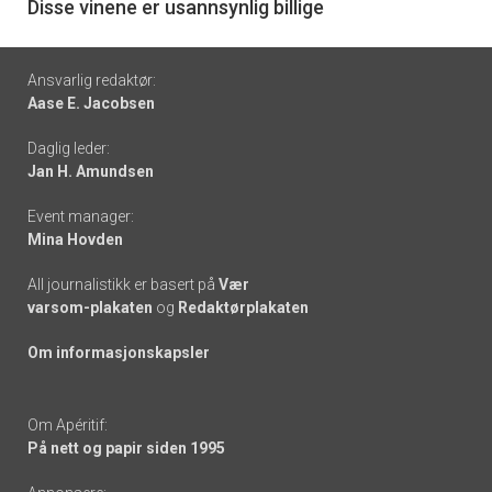
6
Disse vinene er usannsynlig billige
Footer
Ansvarlig redaktør:
Aase E. Jacobsen
-
Daglig leder:
links
Jan H. Amundsen
Event manager:
Mina Hovden
All journalistikk er basert på
Vær
varsom-plakaten
og
Redaktørplakaten
Om informasjonskapsler
Om Apéritif:
På nett og papir siden 1995