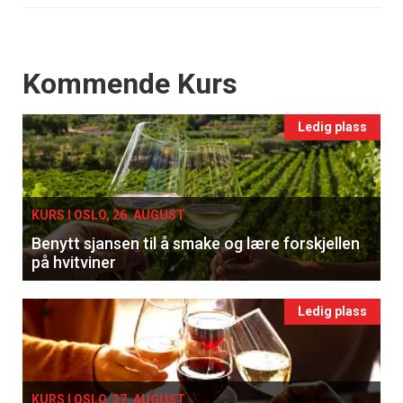
Events
Kommende Kurs
Ledig plass
KURS I OSLO, 26. AUGUST
Benytt sjansen til å smake og lære forskjellen
på hvitviner
Ledig plass
KURS I OSLO, 27. AUGUST