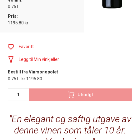
Volum:
0.75 l
Pris:
1195.80 kr
Favoritt
Legg til Min vinkjeller
Bestill fra Vinmonopolet
0.75 l - kr 1195.80
Utsolgt
En elegant og saftig utgave av
denne vinen som tåler 10 år.