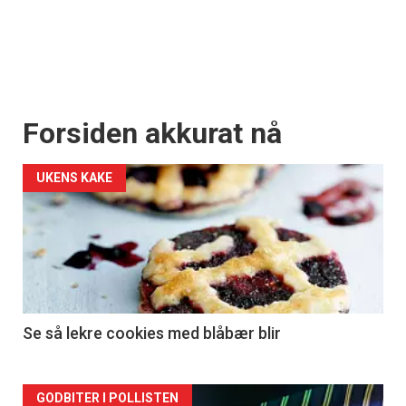
Forsiden akkurat nå
UKENS KAKE
Se så lekre cookies med blåbær blir
Forsiden
GODBITER I POLLISTEN