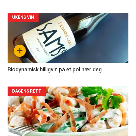
Forsiden
UKENS VIN
akkurat
nå
+
-
4
Biodynamisk billigvin på et pol nær deg
Forsiden
DAGENS RETT
akkurat
nå
-