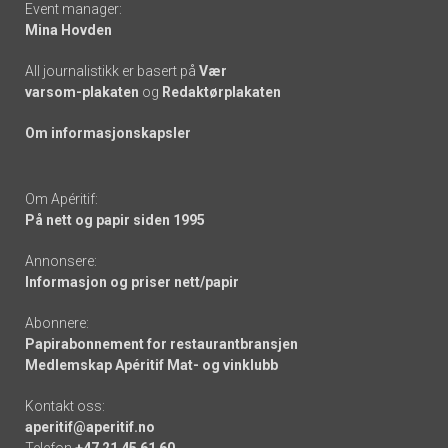
Event manager:
Mina Hovden
All journalistikk er basert på
Vær
varsom-plakaten
og
Redaktørplakaten
Om informasjonskapsler
Om Apéritif:
På nett og papir siden 1995
Annonsere:
Informasjon og priser nett/papir
Abonnere:
Papirabonnement for restaurantbransjen
Medlemskap Apéritif Mat- og vinklubb
Kontakt oss:
aperitif@aperitif.no
Telefon
+47 21 45 61 60