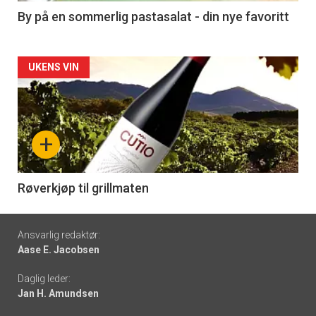
5
By på en sommerlig pastasalat - din nye favoritt
Forsiden
UKENS VIN
akkurat
nå
+
-
6
Røverkjøp til grillmaten
Footer
Ansvarlig redaktør:
Aase E. Jacobsen
-
Daglig leder:
links
Jan H. Amundsen