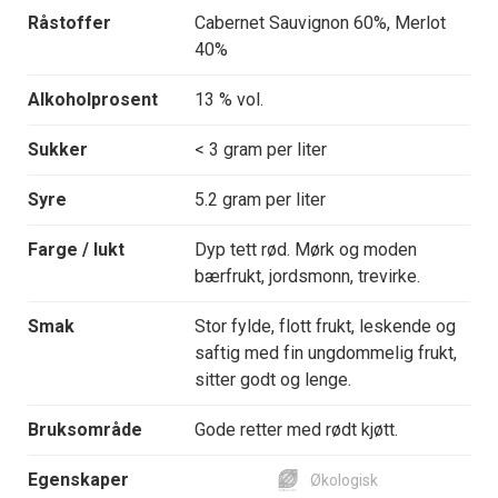
Råstoffer
Cabernet Sauvignon 60%, Merlot
40%
Alkoholprosent
13 % vol.
Sukker
< 3 gram per liter
Syre
5.2 gram per liter
Farge / lukt
Dyp tett rød. Mørk og moden
bærfrukt, jordsmonn, trevirke.
Smak
Stor fylde, flott frukt, leskende og
saftig med fin ungdommelig frukt,
sitter godt og lenge.
Bruksområde
Gode retter med rødt kjøtt.
Egenskaper
Økologisk