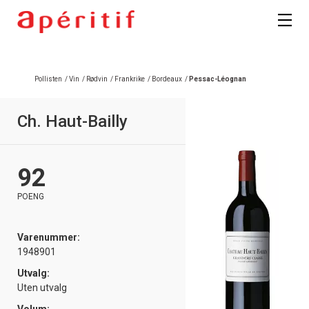
Registrer deg
Pollisten
/
Vin
/
Rødvin
/
Frankrike
/
Bordeaux
/
Pessac-Léognan
Ch. Haut-Bailly
92
POENG
Varenummer:
1948901
Utvalg:
Uten utvalg