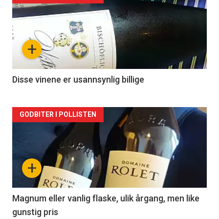
akkurat
nå
+
-
2
Disse vinene er usannsynlig billige
Forsiden
GODBITER I POLLISTEN
akkurat
nå
+
-
3
Magnum eller vanlig flaske, ulik årgang, men like
gunstig pris