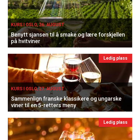
KURS I OSLO, 26. AUGUST
Benytt sjansen til å smake og lære forskjellen
på hvitviner
Ledig plass
KURS I OSLO, 27. AUGUST
Sammenlign franske klassikere og ungarske
viner til en 5-retters meny
Ledig plass