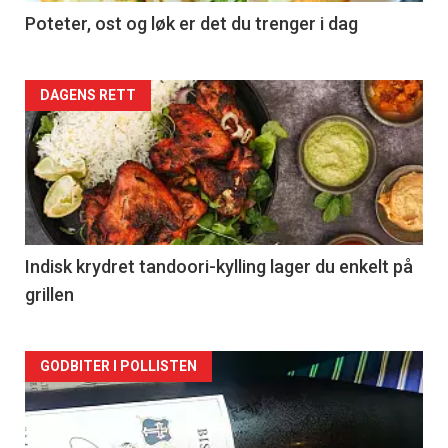
Poteter, ost og løk er det du trenger i dag
Forsiden
DAGENS RETT
akkurat
nå
-
2
Indisk krydret tandoori-kylling lager du enkelt på
grillen
Forsiden
GODBITER I POLLISTEN
akkurat