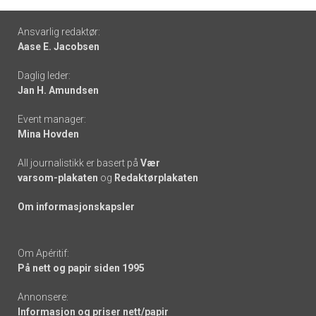
Footer
Ansvarlig redaktør:
Aase E. Jacobsen
-
Daglig leder:
links
Jan H. Amundsen
Event manager:
Mina Hovden
All journalistikk er basert på
Vær
varsom-plakaten
og
Redaktørplakaten
Om informasjonskapsler
Om Apéritif:
På nett og papir siden 1995
Annonsere:
Informasjon og priser nett/papir