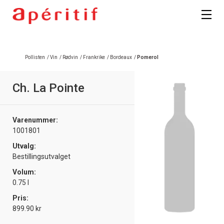
Pollisten
/
Vin
/
Rødvin
/
Frankrike
/
Bordeaux
/
Pomerol
Ch. La Pointe
Varenummer:
1001801
Utvalg:
Bestillingsutvalget
Volum:
0.75 l
Pris:
899.90 kr