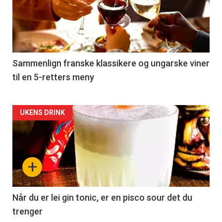
akkurat
nå
-
5
Sammenlign franske klassikere og ungarske viner
til en 5-retters meny
Forsiden
UKENS DRINK
akkurat
nå
+
-
6
Når du er lei gin tonic, er en pisco sour det du
trenger