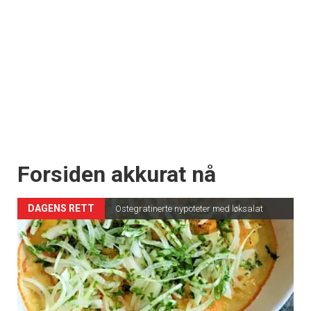
Forsiden akkurat nå
DAGENS RETT
Ostegratinerte nypoteter med løksalat