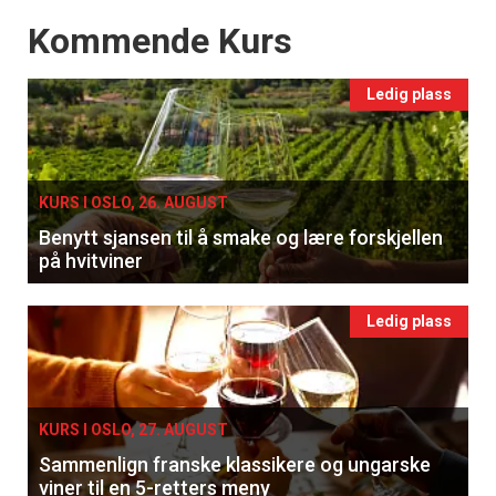
Events
Kommende Kurs
Ledig plass
KURS I OSLO, 26. AUGUST
Benytt sjansen til å smake og lære forskjellen
på hvitviner
Ledig plass
KURS I OSLO, 27. AUGUST
Sammenlign franske klassikere og ungarske
viner til en 5-retters meny