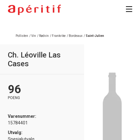
Pollisten
/
Vin
/
Rødvin
/
Frankrike
/
Bordeaux
/
Saint-Julien
Ch. Léoville Las
Cases
96
POENG
Varenummer:
15784401
Utvalg:
Spesialutvalg