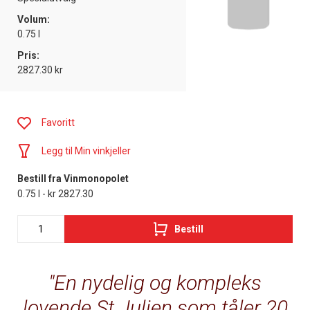
Volum:
0.75 l
Pris:
2827.30 kr
Favoritt
Legg til Min vinkjeller
Bestill fra Vinmonopolet
0.75 l - kr 2827.30
Bestill
En nydelig og kompleks
lovende St Julien som tåler 20