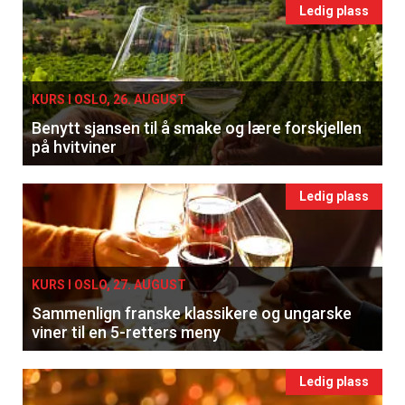
Ledig plass
KURS I OSLO, 26. AUGUST
Benytt sjansen til å smake og lære forskjellen
på hvitviner
Ledig plass
KURS I OSLO, 27. AUGUST
Sammenlign franske klassikere og ungarske
viner til en 5-retters meny
Ledig plass