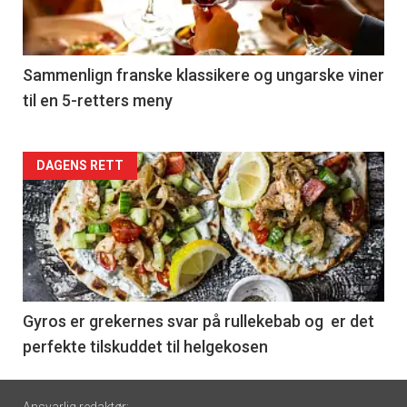
nå
-
5
Sammenlign franske klassikere og ungarske viner
til en 5-retters meny
Forsiden
DAGENS RETT
akkurat
nå
-
6
Gyros er grekernes svar på rullekebab og er det
perfekte tilskuddet til helgekosen
Footer
Ansvarlig redaktør: