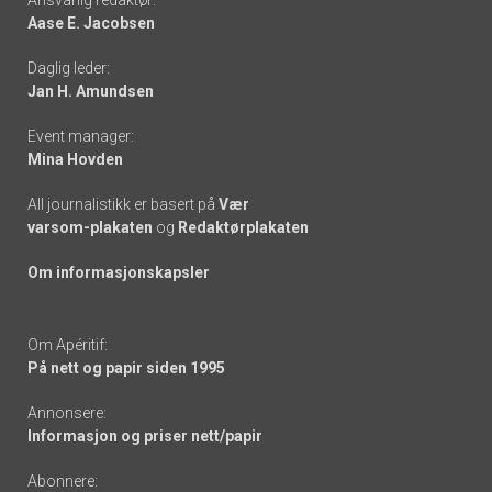
Aase E. Jacobsen
-
Daglig leder:
links
Jan H. Amundsen
Event manager:
Mina Hovden
All journalistikk er basert på
Vær
varsom-plakaten
og
Redaktørplakaten
Om informasjonskapsler
Om Apéritif:
På nett og papir siden 1995
Annonsere:
Informasjon og priser nett/papir
Abonnere: