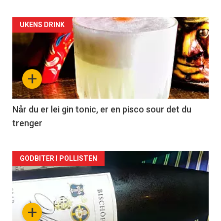
Forsiden
UKENS DRINK
akkurat
nå
+
-
2
Når du er lei gin tonic, er en pisco sour det du
trenger
Forsiden
GODBITER I POLLISTEN
akkurat
nå
+