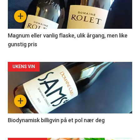
nå
+
-
3
Magnum eller vanlig flaske, ulik årgang, men like
gunstig pris
Forsiden
UKENS VIN
akkurat
nå
+
-
4
Biodynamisk billigvin på et pol nær deg