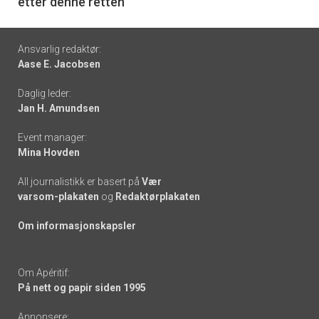
etter denne retten
Footer
Ansvarlig redaktør:
Aase E. Jacobsen
-
Daglig leder:
links
Jan H. Amundsen
Event manager:
Mina Hovden
All journalistikk er basert på
Vær
varsom-plakaten
og
Redaktørplakaten
Om informasjonskapsler
Om Apéritif:
På nett og papir siden 1995
Annonsere: