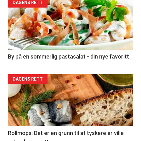
Forsiden
DAGENS RETT
akkurat
nå
-
5
By på en sommerlig pastasalat - din nye favoritt
Forsiden
DAGENS RETT
akkurat
nå
-
6
Rollmops: Det er en grunn til at tyskere er ville