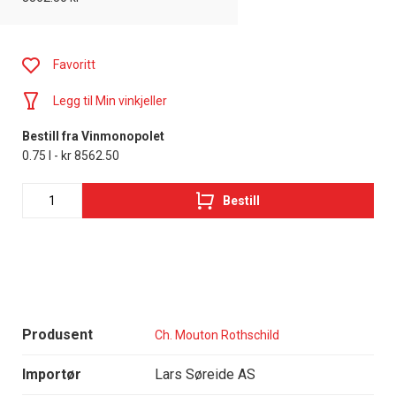
Favoritt
Legg til Min vinkjeller
Bestill fra Vinmonopolet
0.75 l - kr 8562.50
Bestill
Produsent
Ch. Mouton Rothschild
Importør
Lars Søreide AS