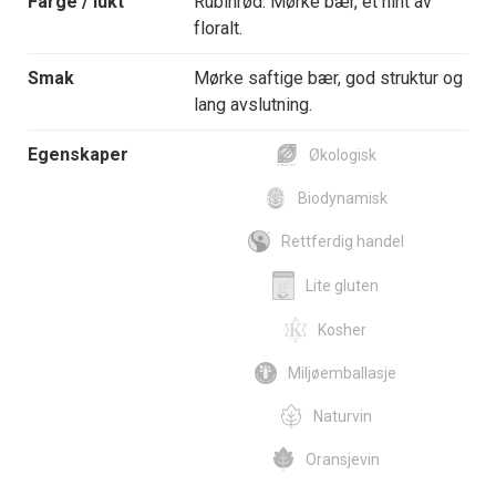
Farge / lukt
Rubinrød. Mørke bær, et hint av
floralt.
Smak
Mørke saftige bær, god struktur og
lang avslutning.
Egenskaper
Økologisk
Biodynamisk
Rettferdig handel
Lite gluten
Kosher
Miljøemballasje
Naturvin
Oransjevin