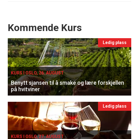
Events
Kommende Kurs
Ledig plass
KURS I OSLO, 26. AUGUST
Benytt sjansen til å smake og lære forskjellen
på hvitviner
Ledig plass
KURS I OSLO, 27. AUGUST