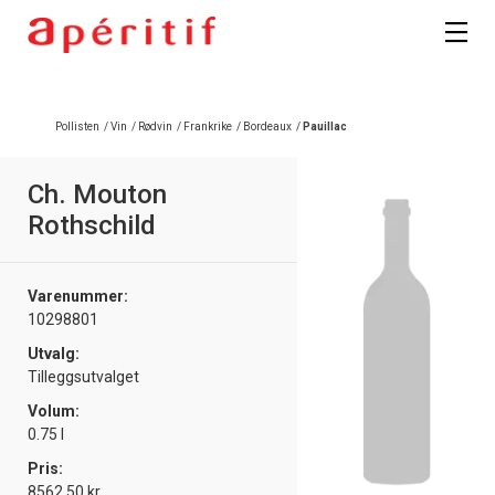
Registrer deg
Pollisten
/
Vin
/
Rødvin
/
Frankrike
/
Bordeaux
/
Pauillac
Ch. Mouton
Rothschild
Varenummer:
10298801
Utvalg:
Tilleggsutvalget
Volum:
0.75 l
Pris:
8562.50 kr