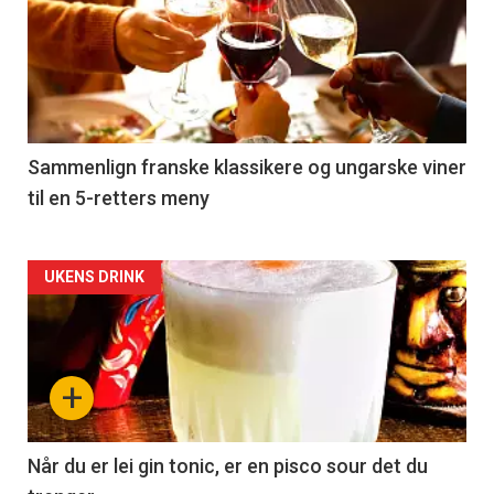
akkurat
nå
-
5
Sammenlign franske klassikere og ungarske viner
til en 5-retters meny
Forsiden
UKENS DRINK
akkurat
nå
+
-
6
Når du er lei gin tonic, er en pisco sour det du