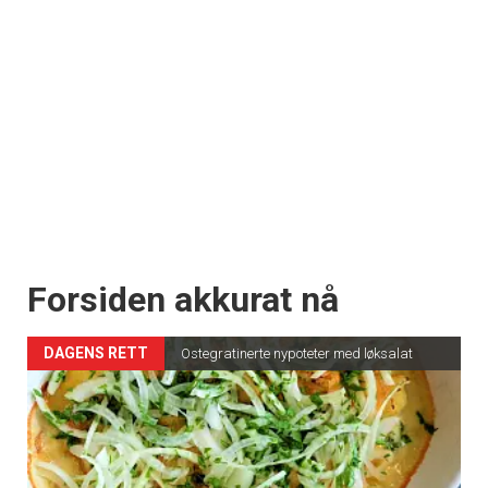
Forsiden akkurat nå
DAGENS RETT
Ostegratinerte nypoteter med løksalat