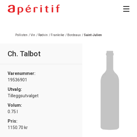
Pollisten
/
Vin
/
Rødvin
/
Frankrike
/
Bordeaux
/
Saint-Julien
Ch. Talbot
Varenummer:
19536901
Utvalg:
Tilleggsutvalget
Volum:
0.75 l
Pris:
1150.70 kr