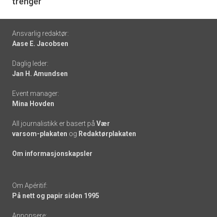
trenger
Footer
Ansvarlig redaktør:
Aase E. Jacobsen
-
Daglig leder:
links
Jan H. Amundsen
Event manager:
Mina Hovden
All journalistikk er basert på
Vær
varsom-plakaten
og
Redaktørplakaten
Om informasjonskapsler
Om Apéritif:
På nett og papir siden 1995
Annonsere: