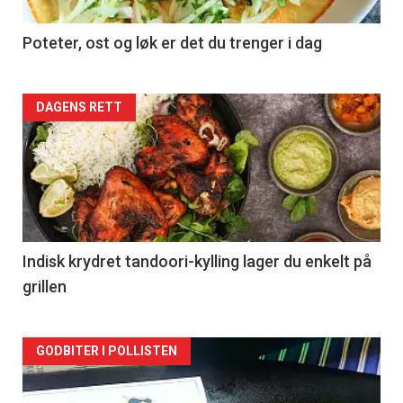
Poteter, ost og løk er det du trenger i dag
Forsiden
DAGENS RETT
akkurat
nå
-
2
Indisk krydret tandoori-kylling lager du enkelt på
grillen
Forsiden
GODBITER I POLLISTEN
akkurat