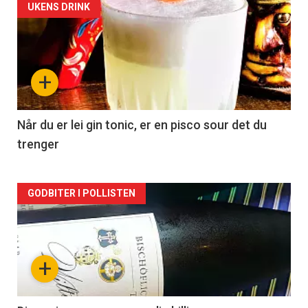
Forsiden
UKENS DRINK
akkurat
nå
+
-
2
Når du er lei gin tonic, er en pisco sour det du
trenger
Forsiden
GODBITER I POLLISTEN
akkurat
nå
+
-