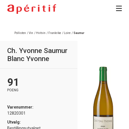
Pollisten
/
Vin
/
Hvitvin
/
Frankrike
/
Loire
/
Saumur
Ch. Yvonne Saumur
Blanc Yvonne
91
POENG
Varenummer:
12820301
Utvalg:
Bestillingsutvalget