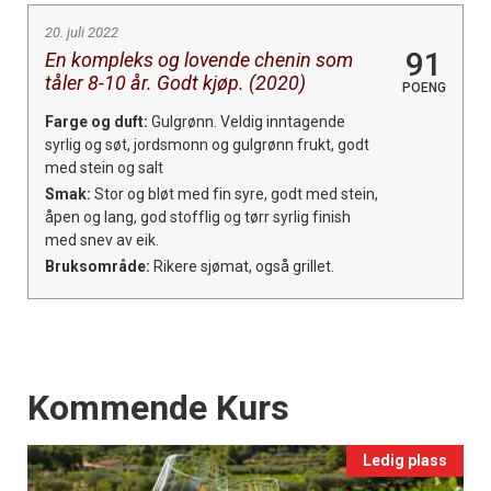
20. juli 2022
91
En kompleks og lovende chenin som
tåler 8-10 år. Godt kjøp. (2020)
POENG
Farge og duft:
Gulgrønn. Veldig inntagende
syrlig og søt, jordsmonn og gulgrønn frukt, godt
med stein og salt
Smak:
Stor og bløt med fin syre, godt med stein,
åpen og lang, god stofflig og tørr syrlig finish
med snev av eik.
Bruksområde:
Rikere sjømat, også grillet.
Events
Kommende Kurs
Ledig plass