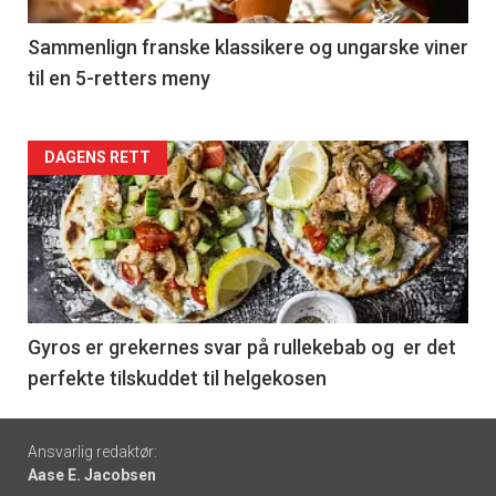
-
5
Sammenlign franske klassikere og ungarske viner
til en 5-retters meny
Forsiden
DAGENS RETT
akkurat
nå
-
6
Gyros er grekernes svar på rullekebab og er det
perfekte tilskuddet til helgekosen
Footer
Ansvarlig redaktør:
Aase E. Jacobsen
-