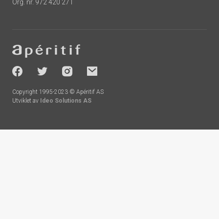
Org. nr. 972 420 271
Footer
-
socials
Copyright 1995-2023 © Apéritif AS
Utviklet av
Ideo Solutions AS
Handlekurv