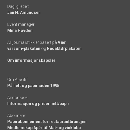
Daglig leder:
links
Jan H. Amundsen
Event manager:
Mina Hovden
All journalistikk er basert på
Vær
varsom-plakaten
og
Redaktørplakaten
Om informasjonskapsler
Om Apéritif:
På nett og papir siden 1995
Annonsere:
Informasjon og priser nett/papir
Abonnere:
Papirabonnement for restaurantbransjen
Medlemskap Apéritif Mat- og vinklubb