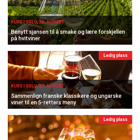
KURS I OSLO, 26. AUGUST
Benytt sjansen til å smake og lære forskjellen
på hvitviner
Ledig plass
KURS I OSLO, 27. AUGUST
Sammenlign franske klassikere og ungarske
viner til en 5-retters meny
Ledig plass