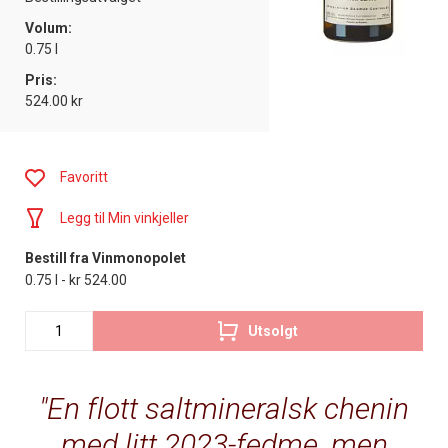
Volum:
0.75 l
Pris:
524.00 kr
Favoritt
Legg til Min vinkjeller
Bestill fra Vinmonopolet
0.75 l - kr 524.00
Utsolgt
En flott saltmineralsk chenin
med litt 2023-fedme, men