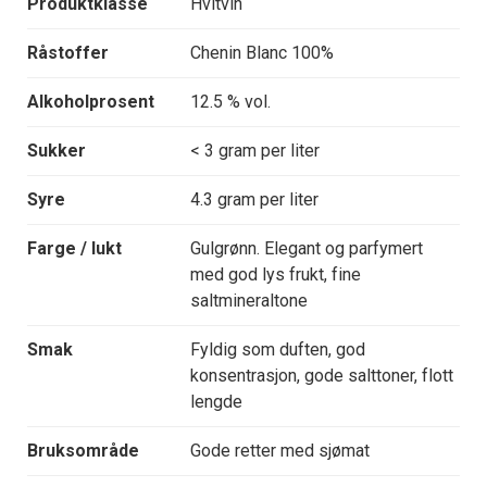
Produktklasse
Hvitvin
Råstoffer
Chenin Blanc 100%
Alkoholprosent
12.5 % vol.
Sukker
< 3 gram per liter
Syre
4.3 gram per liter
Farge / lukt
Gulgrønn. Elegant og parfymert
med god lys frukt, fine
saltmineraltone
Smak
Fyldig som duften, god
konsentrasjon, gode salttoner, flott
lengde
Bruksområde
Gode retter med sjømat