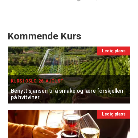
Events
Kommende Kurs
Ledig plass
KURS I OSLO, 26. AUGUST
Benytt sjansen til å smake og lære forskjellen
på hvitviner
Ledig plass