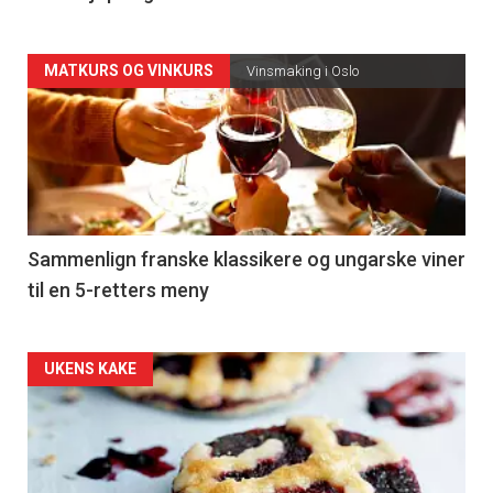
Forsiden
MATKURS OG VINKURS
Vinsmaking i Oslo
akkurat
nå
-
5
Sammenlign franske klassikere og ungarske viner
til en 5-retters meny
Forsiden
UKENS KAKE
akkurat
nå