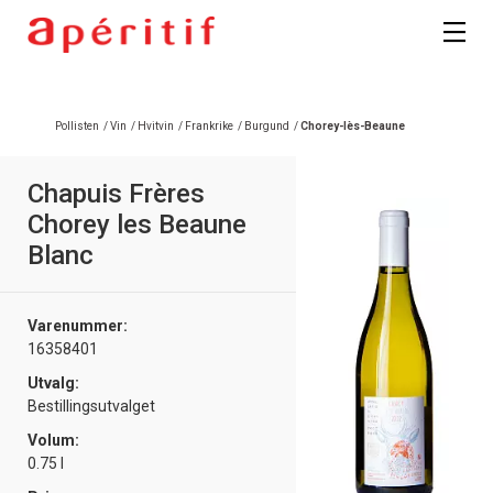
Registrer deg
Pollisten
/
Vin
/
Hvitvin
/
Frankrike
/
Burgund
/
Chorey-lès-Beaune
Chapuis Frères
Chorey les Beaune
Blanc
Varenummer:
16358401
Utvalg:
Bestillingsutvalget
Volum:
0.75 l