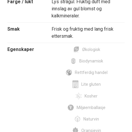
Farge / lukt
Lys strågul. Fruktig duft med
innslag av gul blomst og
kalkmineraler.
Smak
Frisk og fruktig med lang frisk
ettersmak.
Egenskaper
Økologisk
Biodynamisk
Rettferdig handel
Lite gluten
Kosher
Miljøemballasje
Naturvin
Oransjevin