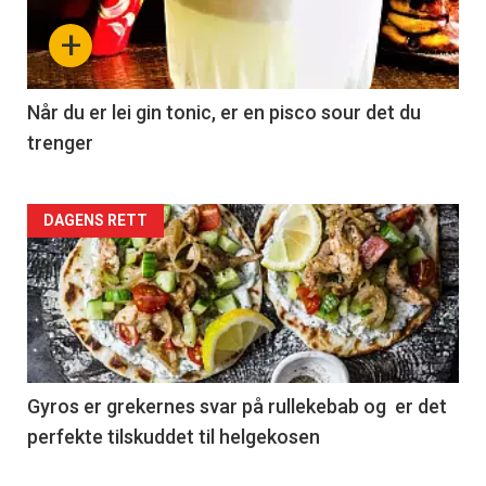
+
Når du er lei gin tonic, er en pisco sour det du
trenger
Forsiden
DAGENS RETT
akkurat
nå
-
2
Gyros er grekernes svar på rullekebab og er det
perfekte tilskuddet til helgekosen