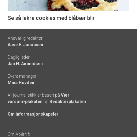
-
6
Se så lekre cookies med blåbær blir
Footer
Ansvarlig redaktør:
Aase E. Jacobsen
-
Daglig leder:
links
Jan H. Amundsen
Event manager:
Mina Hovden
All journalistikk er basert på
Vær
varsom-plakaten
og
Redaktørplakaten
Om informasjonskapsler
Om Apéritif: