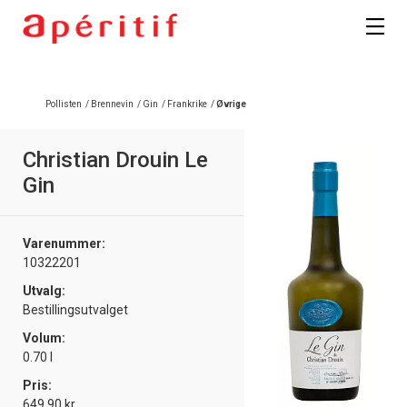
Registrer deg
Pollisten
/
Brennevin
/
Gin
/
Frankrike
/
Øvrige
Christian Drouin Le
Gin
Varenummer:
10322201
Utvalg:
Bestillingsutvalget
Volum:
0.70 l
Pris:
649.90 kr