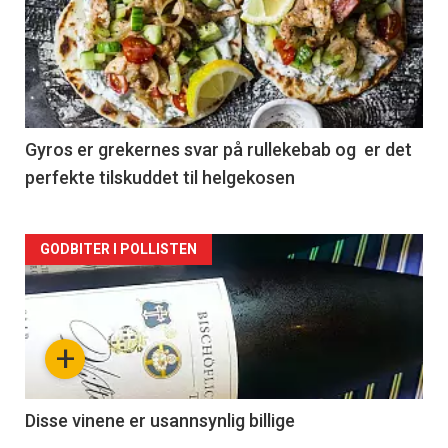
akkurat
nå
-
2
Gyros er grekernes svar på rullekebab og er det
perfekte tilskuddet til helgekosen
Forsiden
GODBITER I POLLISTEN
akkurat
nå
+
-
3
Disse vinene er usannsynlig billige