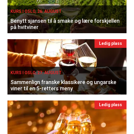
KURS I OSLO, 26. AUGUST
Benytt sjansen til å smake og lære forskjellen
på hvitviner
Ledig plass
KURS I OSLO, 27. AUGUST
Sammenlign franske klassikere og ungarske
viner til en 5-retters meny
Ledig plass