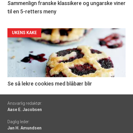
5
Sammenlign franske klassikere og ungarske viner
til en 5-retters meny
Forsiden
UKENS KAKE
akkurat
nå
-
6
Se så lekre cookies med blåbær blir
Footer
Ansvarlig redaktør:
Aase E. Jacobsen
-
Daglig leder:
links
Jan H. Amundsen