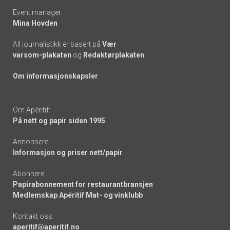
Event manager:
Mina Hovden
All journalistikk er basert på
Vær
varsom-plakaten
og
Redaktørplakaten
Om informasjonskapsler
Om Apéritif:
På nett og papir siden 1995
Annonsere:
Informasjon og priser nett/papir
Abonnere:
Papirabonnement for restaurantbransjen
Medlemskap Apéritif Mat- og vinklubb
Kontakt oss:
aperitif@aperitif.no