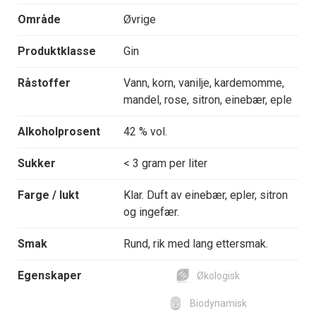
Område
Øvrige
Produktklasse
Gin
Råstoffer
Vann, korn, vanilje, kardemomme,
mandel, rose, sitron, einebær, eple
Alkoholprosent
42 % vol.
Sukker
< 3 gram per liter
Farge / lukt
Klar. Duft av einebær, epler, sitron
og ingefær.
Smak
Rund, rik med lang ettersmak.
Egenskaper
Økologisk
Biodynamisk