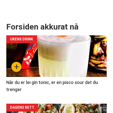
Forsiden akkurat nå
UKENS DRINK
+
Når du er lei gin tonic, er en pisco sour det du
trenger
Forsiden
DAGENS RETT