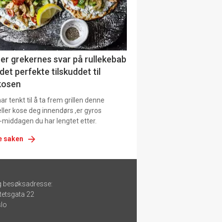
er grekernes svar på rullekebab
det perfekte tilskuddet til
kosen
r tenkt til å ta frem grillen denne
ller kose deg innendørs ,er gyros
-middagen du har lengtet etter.
e saken
g besøksadresse:
tetsgata 22
lo