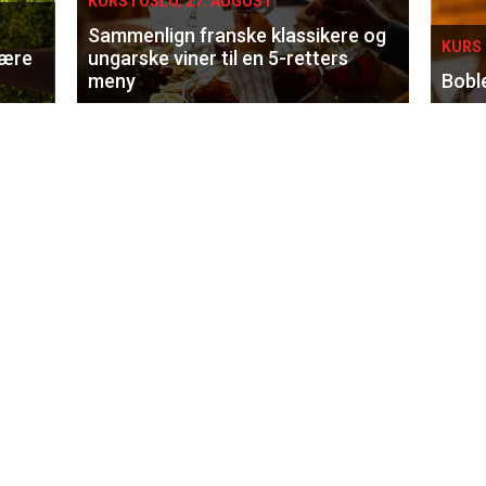
KURS I OSLO, 27. AUGUST
Sammenlign franske klassikere og
KURS 
lære
ungarske viner til en 5-retters
meny
Bobl