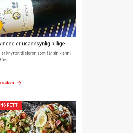
vinene er usannsynlig billige
er knyttet til eieren som får sin «lønn i
en».
e saken
siden
NS RETT
urat