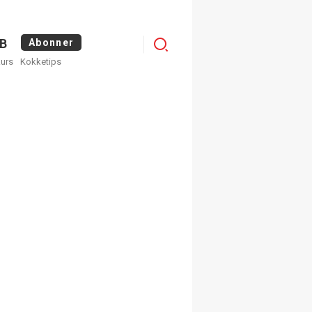
Menu
B
Abonner
kurs
Kokketips
profile
egistrer deg