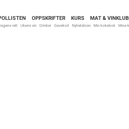
POLLISTEN
OPPSKRIFTER
KURS
MAT & VINKLUB
Menu
Dagens rett
Ukens vin
Drinker
Gavekort
Nyhetsbrev
Min kokebok
Mine 
R