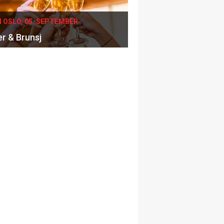
I OSLO, 05. SEPTEMBER
er & Brunsj