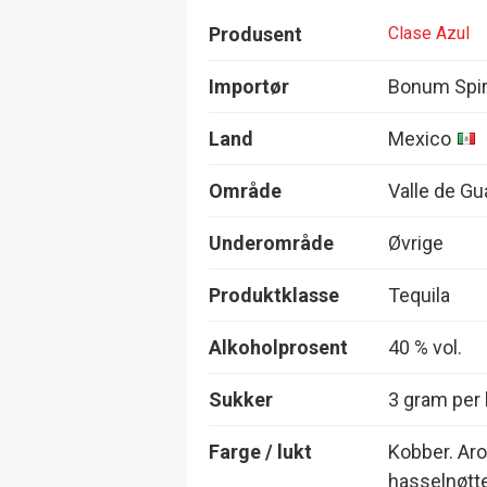
Produsent
Clase Azul
Importør
Bonum Spir
Land
Mexico
Område
Valle de G
Underområde
Øvrige
Produktklasse
Tequila
Alkoholprosent
40 % vol.
Sukker
3 gram per l
Farge / lukt
Kobber. Aro
hasselnøtte