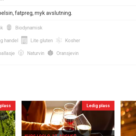
elsin, fatpreg, myk avslutning.
sk
Biodynamisk
ig handel
Lite gluten
Kosher
allasje
Naturvin
Oransjevin
 plass
Ledig plass