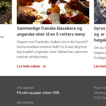
-
-
5
6
Sammenlign franske klassikere og
Gyros 
ungarske viner til en 5-retters meny
og er 
nne
helge
Ungarn mot Frankrike, hvilken vin er din favoritt?
Denne kvelden inviterer Kullt for å vise deg hvor
Om du ha
høy kvalitet ungarske viner faktisk har, sammen
helgen e
med en utrolig meny.
fredags
Les hele saken
Les hel
Om Apéritif:
Post- o
På nett og papir siden 1995
Universi
0162 Os
Annonsere: