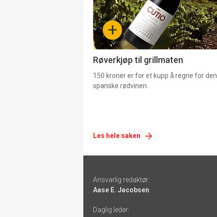
-
+
4
Røverkjøp til grillmaten
150 kroner er for et kupp å regne for de
spanske rødvinen.
Les hele saken
Footer
Ansvarlig redaktør:
-
Aase E. Jacobsen
links
Daglig leder: