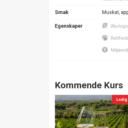
Smak
Muskat, app
Egenskaper
Økologi
Rettferd
Miljøemb
Events
Kommende Kurs
Ledig