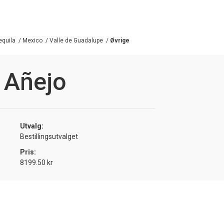
equila
/
Mexico
/
Valle de Guadalupe
/
Øvrige
 Añejo
Utvalg:
Bestillingsutvalget
Pris:
8199.50 kr