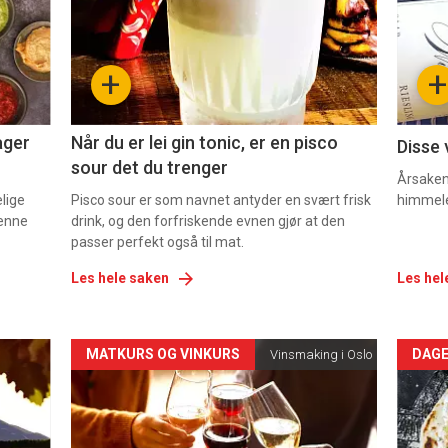
nå
nå
-
-
+
+
2
3
ager
Når du er lei gin tonic, er en pisco
Disse 
sour det du trenger
Årsaken 
elige
Pisco sour er som navnet antyder en svært frisk
himmel
denne
drink, og den forfriskende evnen gjør at den
passer perfekt også til mat.
Les hele saken
Les hel
Forsiden
For
MATKURS OG VINKURS
DAGE
Vinsmaking i Oslo
akkurat
akk
nå
nå