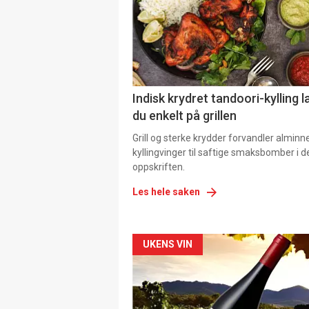
Indisk krydret tandoori-kylling l
du enkelt på grillen
Grill og sterke krydder forvandler alminn
kyllingvinger til saftige smaksbomber i 
oppskriften.
Les hele saken
Forsiden
UKENS VIN
akkurat
nå