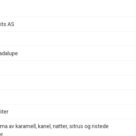
its AS
uadalupe
iter
ma av karamell, kanel, nøtter, sitrus og ristede
r.