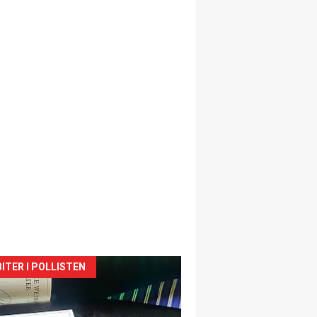
siden
ITER I POLLISTEN
urat