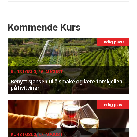
Events
Kommende Kurs
Ledig plass
KURS I OSLO, 26. AUGUST
Benytt sjansen til å smake og lære forskjellen
på hvitviner
Ledig plass
KURS I OSLO, 27. AUGUST