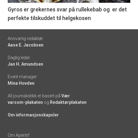
6
Gyros er grekernes svar på rullekebab og er det
perfekte tilskuddet til helgekosen
Footer
Ansvarlig redaktør:
Aase E. Jacobsen
-
Daglig leder:
links
Jan H. Amundsen
Event manager:
Mina Hovden
All journalistikk er basert på
Vær
varsom-plakaten
og
Redaktørplakaten
Om informasjonskapsler
Om Apéritif: