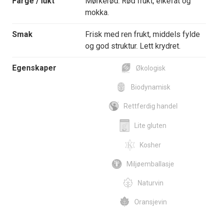
Farge / lukt
Mørkerød. Rød frukt, eikefat og
mokka.
Smak
Frisk med ren frukt, middels fylde
og god struktur. Lett krydret.
Egenskaper
Økologisk
Biodynamisk
Rettferdig handel
Lite gluten
Kosher
Miljøemballasje
Naturvin
Oransjevin