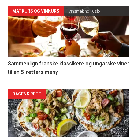
Forsiden
MATKURS OG VINKURS
Vinsmaking i Oslo
akkurat
nå
-
5
Sammenlign franske klassikere og ungarske viner
til en 5-retters meny
Forsiden
DAGENS RETT
akkurat
nå
-