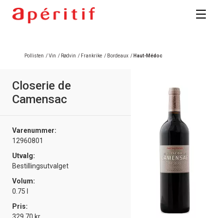
Registrer deg
Pollisten
/
Vin
/
Rødvin
/
Frankrike
/
Bordeaux
/
Haut-Médoc
Closerie de
Camensac
Varenummer:
12960801
Utvalg:
Bestillingsutvalget
Volum:
0.75 l
Pris:
329.70 kr