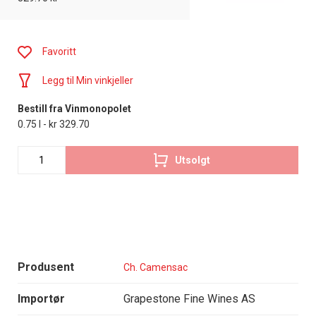
Favoritt
Legg til Min vinkjeller
Bestill fra Vinmonopolet
0.75 l - kr 329.70
Utsolgt
Produsent
Ch. Camensac
Importør
Grapestone Fine Wines AS