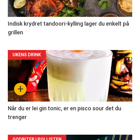
Indisk krydret tandoori-kylling lager du enkelt på
grillen
Forsiden
UKENS DRINK
akkurat
nå
+
-
2
Når du er lei gin tonic, er en pisco sour det du
trenger
GODBITER I POLLISTEN