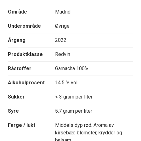
Område
Madrid
Underområde
Øvrige
Årgang
2022
Produktklasse
Rødvin
Råstoffer
Garnacha 100%
Alkoholprosent
14.5 % vol.
Sukker
< 3 gram per liter
Syre
5.7 gram per liter
Farge / lukt
Middels dyp rød. Aroma av
kirsebær, blomster, krydder og
balsam.