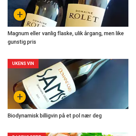
nå
+
-
3
Magnum eller vanlig flaske, ulik årgang, men like
gunstig pris
Forsiden
UKENS VIN
akkurat
nå
+
-
4
Biodynamisk billigvin på et pol nær deg