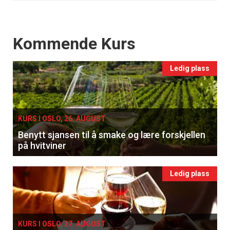
Events
Kommende Kurs
Ledig plass
KURS I OSLO, 26. AUGUST
Benytt sjansen til å smake og lære forskjellen
på hvitviner
Ledig plass
KURS I OSLO, 27. AUGUST