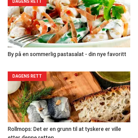
Forsiden
DAGENS RETT
akkurat
nå
-
5
By på en sommerlig pastasalat - din nye favoritt
Forsiden
DAGENS RETT
akkurat
nå
-
6
Rollmops: Det er en grunn til at tyskere er ville
etter denne retten