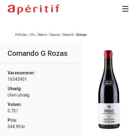
Registrer deg
Pollisten
/
Vin
/
Rødvin
/
Spania
/
Madrid
/
Øvrige
Comando G Rozas
Varenummer:
16543901
Utvalg:
Uten utvalg
Volum:
0.75 l
Pris:
544.90 kr