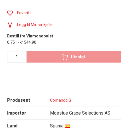
Favoritt
Legg til Min vinkjeller
Bestill fra Vinmonopolet
0.75 l - kr 544.90
Utsolgt
Produsent
Comando G
Importør
Moestue Grape Selections AS
Land
Spania