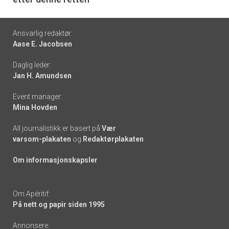
Footer
Ansvarlig redaktør:
Aase E. Jacobsen
-
Daglig leder:
links
Jan H. Amundsen
Event manager:
Mina Hovden
All journalistikk er basert på
Vær
varsom-plakaten
og
Redaktørplakaten
Om informasjonskapsler
Om Apéritif:
På nett og papir siden 1995
Annonsere: