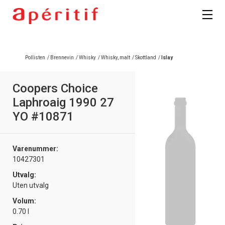
Registrer deg
Pollisten
/
Brennevin
/
Whisky
/
Whisky, malt
/
Skottland
/
Islay
Coopers Choice
Laphroaig 1990 27
YO #10871
Varenummer:
10427301
Utvalg:
Uten utvalg
Volum:
0.70 l