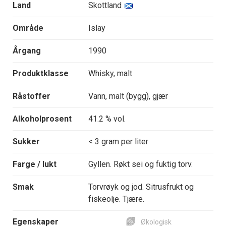
Land
Skottland
Område
Islay
Årgang
1990
Produktklasse
Whisky, malt
Råstoffer
Vann, malt (bygg), gjær
Alkoholprosent
41.2 % vol.
Sukker
< 3 gram per liter
Farge / lukt
Gyllen. Røkt sei og fuktig torv.
Smak
Torvrøyk og jod. Sitrusfrukt og
fiskeolje. Tjære.
Egenskaper
Økologisk