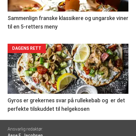
-
5
Sammenlign franske klassikere og ungarske viner
til en 5-retters meny
Forsiden
DAGENS RETT
akkurat
nå
-
6
Gyros er grekernes svar på rullekebab og er det
perfekte tilskuddet til helgekosen
Footer
Ansvarlig redaktør:
Aase E. Jacobsen