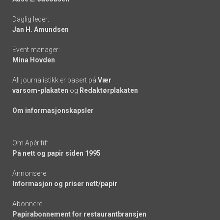
-
Daglig leder:
links
Jan H. Amundsen
Event manager:
Mina Hovden
All journalistikk er basert på
Vær
varsom-plakaten
og
Redaktørplakaten
Om informasjonskapsler
Om Apéritif:
På nett og papir siden 1995
Annonsere:
Informasjon og priser nett/papir
Abonnere:
Papirabonnement for restaurantbransjen