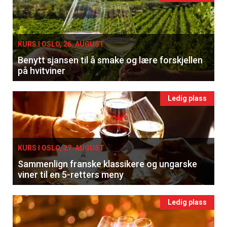
KURS I OSLO, 26. AUGUST
Benytt sjansen til å smake og lære forskjellen
på hvitviner
Ledig plass
KURS I OSLO, 27. AUGUST
Sammenlign franske klassikere og ungarske
viner til en 5-retters meny
Ledig plass