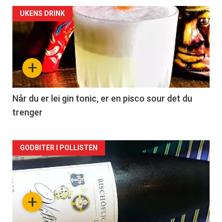
Forsiden
UKENS DRINK
akkurat
nå
+
-
2
Når du er lei gin tonic, er en pisco sour det du
trenger
Forsiden
GODBITER I POLLISTEN
akkurat
nå
+
-