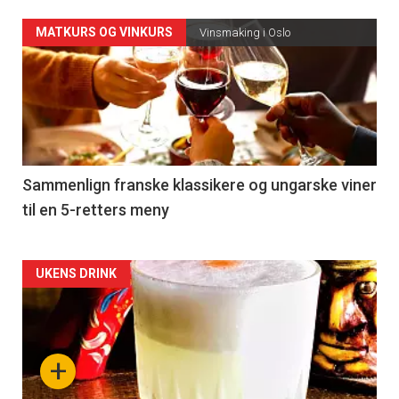
Forsiden
MATKURS OG VINKURS
Vinsmaking i Oslo
akkurat
nå
-
5
Sammenlign franske klassikere og ungarske viner
til en 5-retters meny
Forsiden
UKENS DRINK
akkurat
nå
+
-