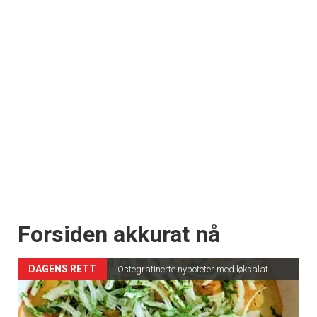
Forsiden akkurat nå
DAGENS RETT
Ostegratinerte nypoteter med løksalat