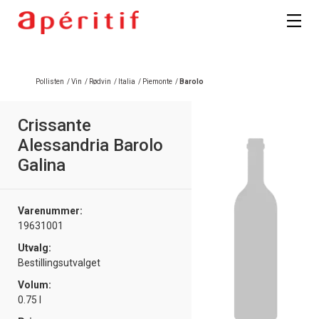
Pollisten
/
Vin
/
Rødvin
/
Italia
/
Piemonte
/
Barolo
Crissante
Alessandria Barolo
Galina
Varenummer:
19631001
Utvalg:
Bestillingsutvalget
Volum:
0.75 l