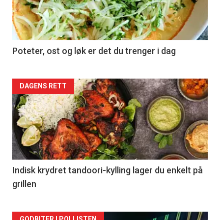
Poteter, ost og løk er det du trenger i dag
Forsiden
DAGENS RETT
akkurat
nå
-
2
Indisk krydret tandoori-kylling lager du enkelt på
grillen
GODBITER I POLLISTEN