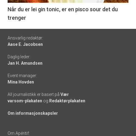
6
Når du er lei gin tonic, er en pisco sour det du
trenger
Footer
Ansvarlig redaktør:
Aase E. Jacobsen
-
Daglig leder:
links
Jan H. Amundsen
Event manager:
Mina Hovden
All journalistikk er basert på
Vær
varsom-plakaten
og
Redaktørplakaten
Om informasjonskapsler
Om Apéritif: