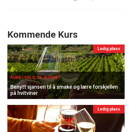
Events
Kommende Kurs
Ledig plass
KURS I OSLO, 26. AUGUST
Benytt sjansen til å smake og lære forskjellen
på hvitviner
Ledig plass