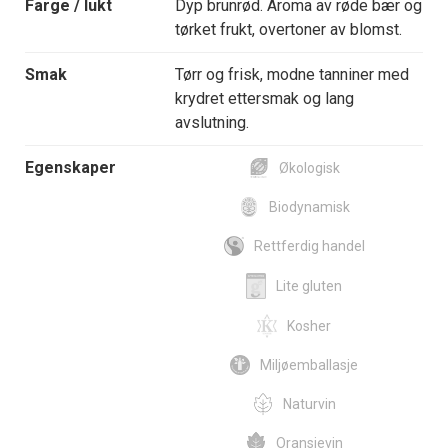
Farge / lukt
Dyp brunrød. Aroma av røde bær og
tørket frukt, overtoner av blomst.
Smak
Tørr og frisk, modne tanniner med
krydret ettersmak og lang
avslutning.
Egenskaper
Økologisk
Biodynamisk
Rettferdig handel
Lite gluten
Kosher
Miljøemballasje
Naturvin
Oransjevin