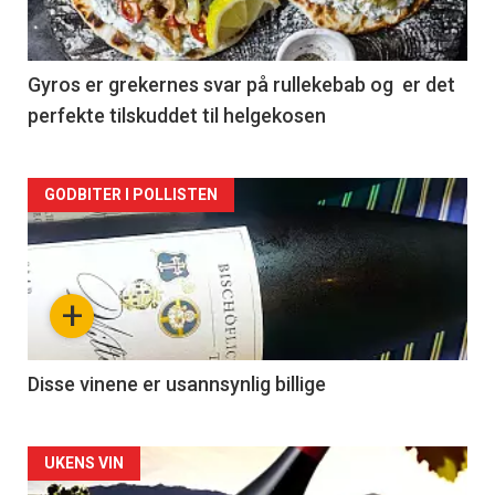
-
2
Gyros er grekernes svar på rullekebab og er det
perfekte tilskuddet til helgekosen
Forsiden
GODBITER I POLLISTEN
akkurat
nå
+
-
3
Disse vinene er usannsynlig billige
Forsiden
UKENS VIN