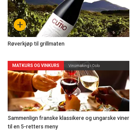
akkurat
nå
+
-
4
Røverkjøp til grillmaten
Forsiden
MATKURS OG VINKURS
Vinsmaking i Oslo
akkurat
nå
-
5
Sammenlign franske klassikere og ungarske viner
til en 5-retters meny