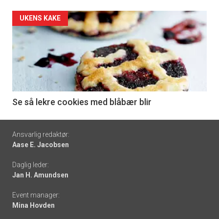
Forsiden
UKENS KAKE
akkurat
nå
-
6
Se så lekre cookies med blåbær blir
Footer
Ansvarlig redaktør:
Aase E. Jacobsen
-
Daglig leder:
links
Jan H. Amundsen
Event manager:
Mina Hovden