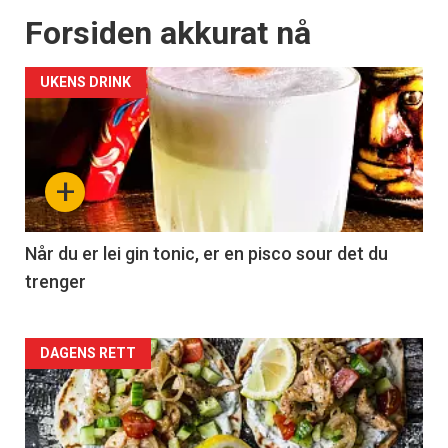
Forsiden akkurat nå
UKENS DRINK
+
Når du er lei gin tonic, er en pisco sour det du
trenger
Forsiden
DAGENS RETT
akkurat
nå