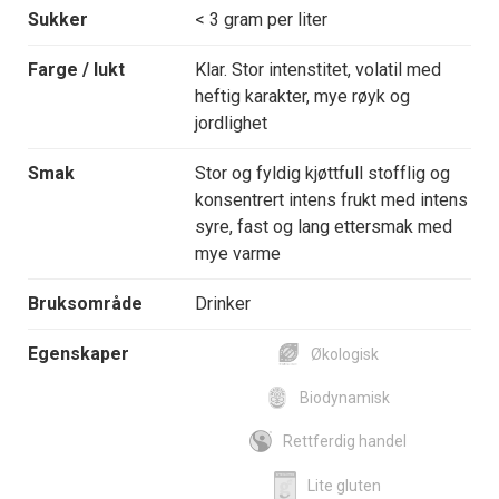
Sukker
< 3 gram per liter
Farge / lukt
Klar. Stor intenstitet, volatil med
heftig karakter, mye røyk og
jordlighet
Smak
Stor og fyldig kjøttfull stofflig og
konsentrert intens frukt med intens
syre, fast og lang ettersmak med
mye varme
Bruksområde
Drinker
Egenskaper
Økologisk
Biodynamisk
Rettferdig handel
Lite gluten