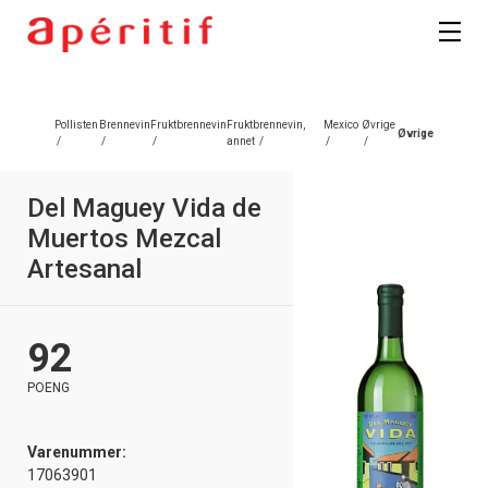
Registrer deg
Pollisten
Brennevin
Fruktbrennevin
Fruktbrennevin,
Mexico
Øvrige
Øvrige
/
/
/
annet
/
/
/
Del Maguey Vida de
Muertos Mezcal
Artesanal
92
POENG
Varenummer:
17063901