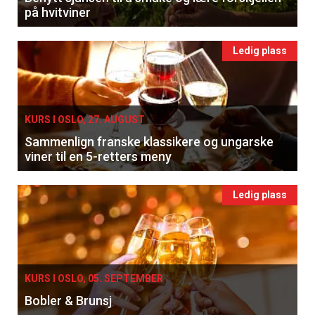
på hvitviner
Ledig plass
KURS I OSLO, 27. AUGUST
Sammenlign franske klassikere og ungarske
viner til en 5-retters meny
Ledig plass
KURS I OSLO, 05. SEPTEMBER
Bobler & Brunsj