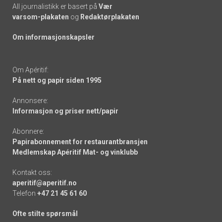
All journalistikk er basert på
Vær
varsom-plakaten
og
Redaktørplakaten
Om informasjonskapsler
Om Apéritif:
På nett og papir siden 1995
Annonsere:
Informasjon og priser nett/papir
Abonnere:
Papirabonnement for restaurantbransjen
Medlemskap Apéritif Mat- og vinklubb
Kontakt oss:
aperitif@aperitif.no
Telefon
+47 21 45 61 60
Ofte stilte spørsmål