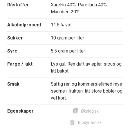
Råstoffer
Xarel·lo 40%, Parellada 40%,
Macabeo 20%
Alkoholprosent
11.5 % vol.
Sukker
10 gram per liter
Syre
5.5 gram per liter
Farge / lukt
Lys gul. Ren duft av epler, sitrus og
litt bakst.
Smak
Saftig ren og kommersiellmed mye
sødme i frukten, litt store bobler og
vel kort.
Egenskaper
Økologisk
Biodynamisk