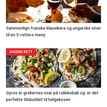
nå
-
5
Sammenlign franske klassikere og ungarske viner
til en 5-retters meny
Forsiden
DAGENS RETT
akkurat
nå
-
6
Gyros er grekernes svar på rullekebab og er det
perfekte tilskuddet til helgekosen