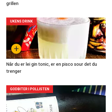
grillen
Forsiden
UKENS DRINK
akkurat
nå
+
-
2
Når du er lei gin tonic, er en pisco sour det du
trenger
Forsiden
GODBITER I POLLISTEN
akkurat
nå