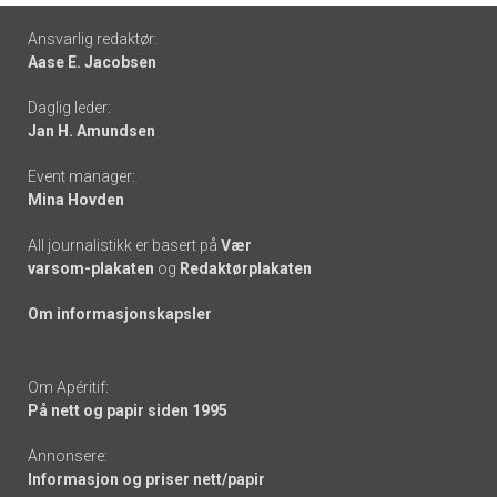
Footer
Ansvarlig redaktør:
Aase E. Jacobsen
-
Daglig leder:
links
Jan H. Amundsen
Event manager:
Mina Hovden
All journalistikk er basert på
Vær
varsom-plakaten
og
Redaktørplakaten
Om informasjonskapsler
Om Apéritif:
På nett og papir siden 1995
Annonsere:
Informasjon og priser nett/papir