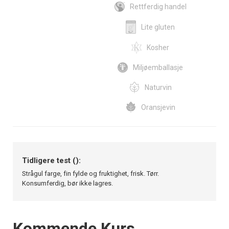
Rettferdig handel
Lite gluten
Kosher
Miljøemballasje
Naturvin
Oransjevin
Tidligere test ():
Strågul farge, fin fylde og fruktighet, frisk. Tørr.
Konsumferdig, bør ikke lagres.
Events
Kommende Kurs