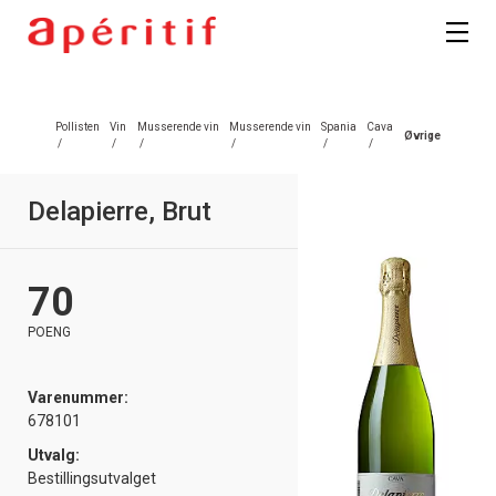
Pollisten
Vin
Musserende vin
Musserende vin
Spania
Cava
Øvrige
/
/
/
/
/
/
Delapierre, Brut
70
POENG
Varenummer:
678101
Utvalg:
Bestillingsutvalget