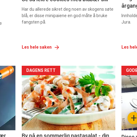
årgang
Har du allerede sikret deg noen av skogens søte
blå, er disse minipaiene en god måte å bruke
Innhold
fangsten på.
Jura.
e
Les hele saken
Les hel
Forsiden
For
DAGENS RETT
GODB
akkurat
akk
nå
nå
-
-
+
5
6
nær
By på en sommerlig pastasalat - din
Disse 