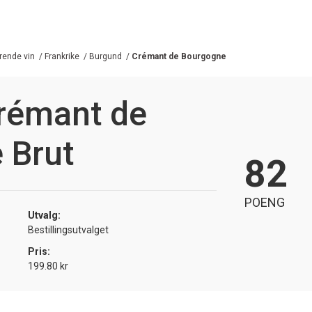
ende vin
/
Frankrike
/
Burgund
/
Crémant de Bourgogne
rémant de
 Brut
82
POENG
Utvalg:
Bestillingsutvalget
Pris:
199.80 kr