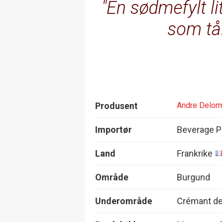
En sødmefylt l
som tål
Produsent
Andre Delor
Importør
Beverage P
Land
Frankrike
Område
Burgund
Underområde
Crémant d