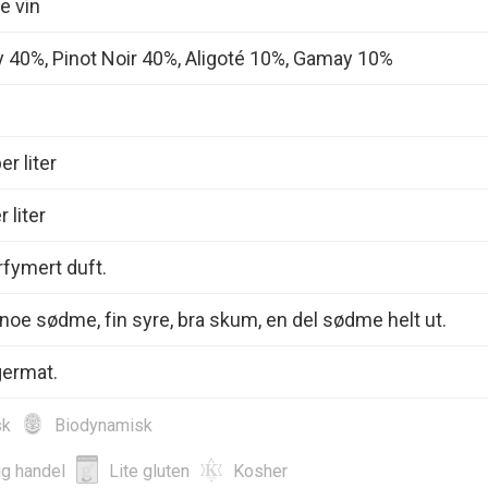
e vin
 40%, Pinot Noir 40%, Aligoté 10%, Gamay 10%
r liter
 liter
rfymert duft.
noe sødme, fin syre, bra skum, en del sødme helt ut.
germat.
sk
Biodynamisk
ig handel
Lite gluten
Kosher