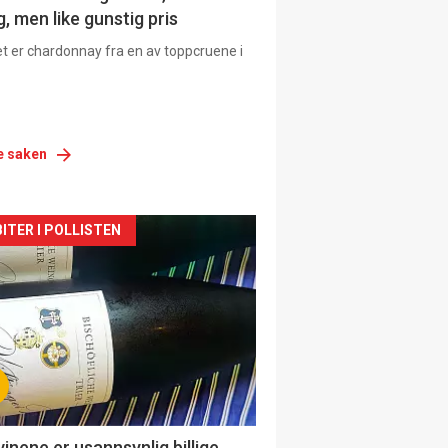
, men like gunstig pris
et er chardonnay fra en av toppcruene i
e saken
siden
ITER I POLLISTEN
urat
vinene er usannsynlig billige