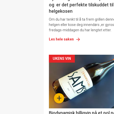
og er det perfekte tilskuddet til
helgekosen
Om du har tenkt til å ta frem grillen denn
helgen eller kose deg innendørs ,er gyros
fredags-middagen du har lengtet etter.
Les hele saken
Forsiden
UKENS VIN
akkurat
nå
-
+
4
Biodynamisk billigvin på et pol 