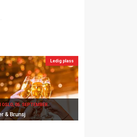
Ledig plass
I OSLO, 05. SEPTEMBER
er & Brunsj