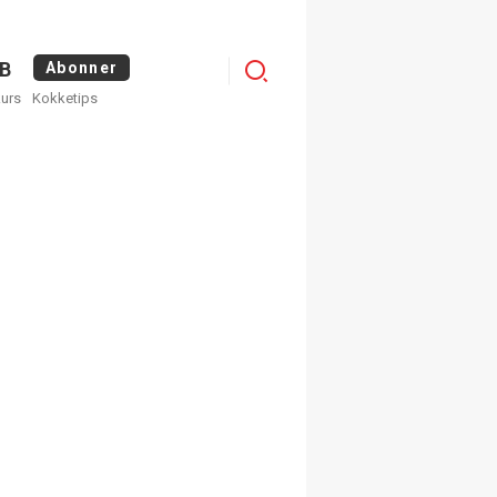
Menu
B
Abonner
kurs
Kokketips
profile