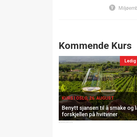
Miljøemb
Events
Kommende Kurs
Ledig
KURS I OSLO, 26. AUGUST
Benytt sjansen til å smake og 
forskjellen på hvitviner