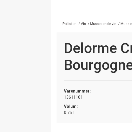
Pollisten
/
Vin
/
Musserende vin
/
Musser
Delorme C
Bourgogne
Varenummer:
13611101
Volum:
0.75 l