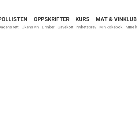
POLLISTEN
OPPSKRIFTER
KURS
MAT & VINKLUB
Menu
Dagens rett
Ukens vin
Drinker
Gavekort
Nyhetsbrev
Min kokebok
Mine 