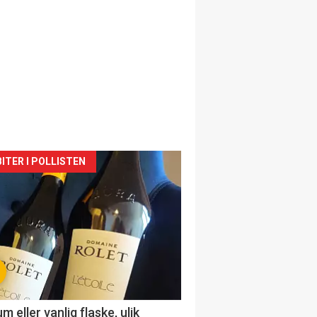
siden
ITER I POLLISTEN
urat
 eller vanlig flaske, ulik