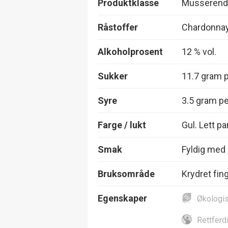
Produktklasse
Musserend
Råstoffer
Chardonnay
Alkoholprosent
12 % vol.
Sukker
11.7 gram pe
Syre
3.5 gram per
Farge / lukt
Gul. Lett pa
Smak
Fyldig med 
Bruksområde
Krydret fin
Egenskaper
Økologi
Rettferd