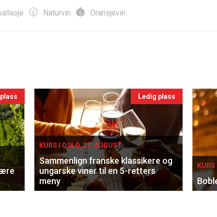
allasje
Naturvin
Oransjevin
 plass
Ledig plass
KURS I OSLO, 27. AUGUST
Sammenlign franske klassikere og
KURS 
lære
ungarske viner til en 5-retters
meny
Bobl