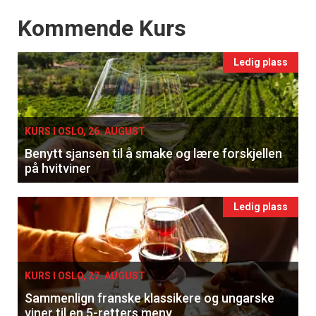
Events
Kommende Kurs
Ledig plass
KURS I OSLO, 26. AUGUST
Benytt sjansen til å smake og lære forskjellen
på hvitviner
Ledig plass
KURS I OSLO, 27. AUGUST
Sammenlign franske klassikere og ungarske
viner til en 5-retters meny