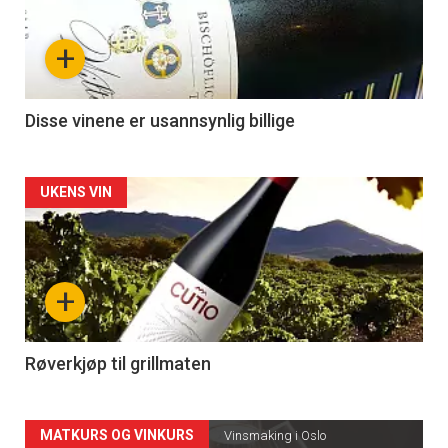
nå
+
-
3
Disse vinene er usannsynlig billige
Forsiden
UKENS VIN
akkurat
nå
+
-
4
Røverkjøp til grillmaten
Forsiden
MATKURS OG VINKURS
Vinsmaking i Oslo