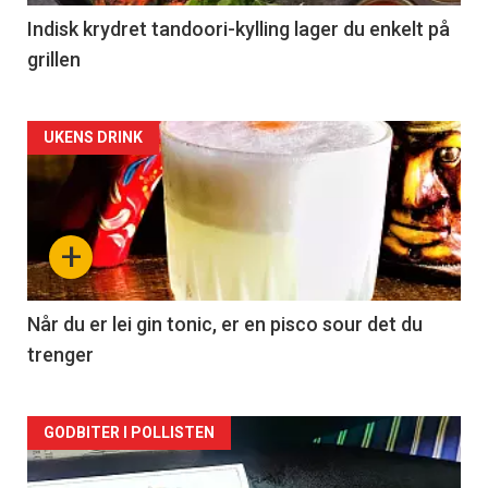
Indisk krydret tandoori-kylling lager du enkelt på
grillen
Forsiden
UKENS DRINK
akkurat
nå
+
-
2
Når du er lei gin tonic, er en pisco sour det du
trenger
Forsiden
GODBITER I POLLISTEN
akkurat