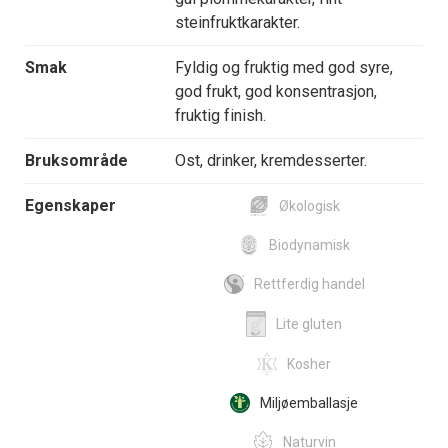
steinfruktkarakter.
Smak
Fyldig og fruktig med god syre,
god frukt, god konsentrasjon,
fruktig finish.
Bruksområde
Ost, drinker, kremdesserter.
Egenskaper
Økologisk
Biodynamisk
Rettferdig handel
Lite gluten
Kosher
Miljøemballasje
Naturvin