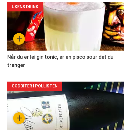
Forsiden
UKENS DRINK
akkurat
nå
+
-
2
Når du er lei gin tonic, er en pisco sour det du
trenger
Forsiden
GODBITER I POLLISTEN
akkurat
nå
+
-