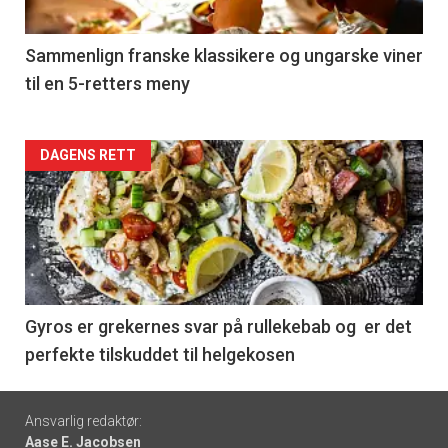
-
5
Sammenlign franske klassikere og ungarske viner
til en 5-retters meny
Forsiden
DAGENS RETT
akkurat
nå
-
6
Gyros er grekernes svar på rullekebab og er det
perfekte tilskuddet til helgekosen
Footer
Ansvarlig redaktør:
Aase E. Jacobsen