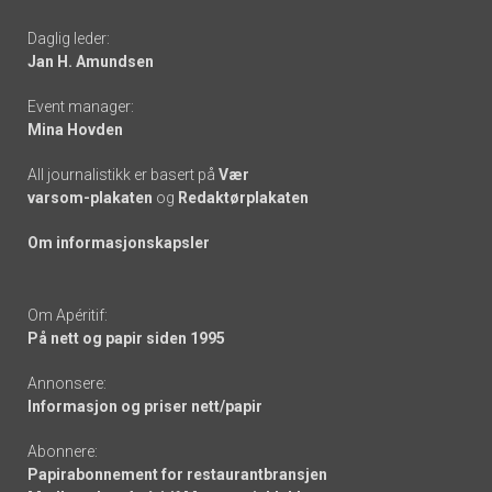
-
Daglig leder:
links
Jan H. Amundsen
Event manager:
Mina Hovden
All journalistikk er basert på
Vær
varsom-plakaten
og
Redaktørplakaten
Om informasjonskapsler
Om Apéritif:
På nett og papir siden 1995
Annonsere:
Informasjon og priser nett/papir
Abonnere:
Papirabonnement for restaurantbransjen