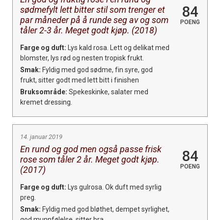
84
sødmefylt lett bitter stil som trenger et
par måneder på å runde seg av og som
POENG
tåler 2-3 år. Meget godt kjøp. (2018)
Farge og duft:
Lys kald rosa. Lett og delikat med
blomster, lys rød og nesten tropisk frukt.
Smak:
Fyldig med god sødme, fin syre, god
frukt, sitter godt med lett bitt i finishen
Bruksområde:
Spekeskinke, salater med
kremet dressing.
14. januar 2019
En rund og god men også passe frisk
84
rose som tåler 2 år. Meget godt kjøp.
POENG
(2017)
Farge og duft:
Lys gulrosa. Ok duft med syrlig
preg.
Smak:
Fyldig med god bløthet, dempet syrlighet,
god munnfølelse, sitter bra.