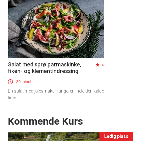
Salat med sprø parmaskinke,
4
fiken- og klementindressing
30 minutter
En salat med julesmaker fungerer i hele den kalde
tiden.
Events
Kommende Kurs
Ledig plass