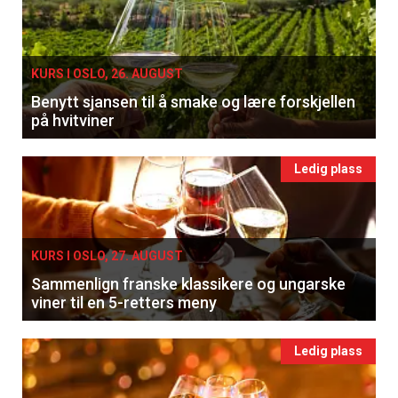
KURS I OSLO, 26. AUGUST
Benytt sjansen til å smake og lære forskjellen
på hvitviner
Ledig plass
KURS I OSLO, 27. AUGUST
Sammenlign franske klassikere og ungarske
viner til en 5-retters meny
Ledig plass