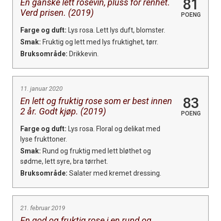
81
En ganske lett rosevin, pluss for renhet.
Verd prisen. (2019)
POENG
Farge og duft:
Lys rosa. Lett lys duft, blomster.
Smak:
Fruktig og lett med lys fruktighet, tørr.
Bruksområde:
Drikkevin.
11. januar 2020
83
En lett og fruktig rose som er best innen
2 år. Godt kjøp. (2019)
POENG
Farge og duft:
Lys rosa. Floral og delikat med
lyse frukttoner.
Smak:
Rund og fruktig med lett bløthet og
sødme, lett syre, bra tørrhet.
Bruksområde:
Salater med kremet dressing.
21. februar 2019
En god og fruktig rose i en rund og