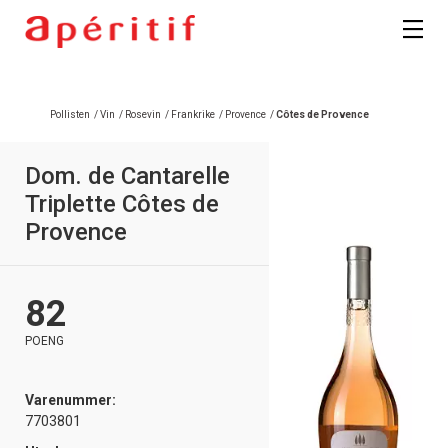
Pollisten
/
Vin
/
Rosevin
/
Frankrike
/
Provence
/
Côtes de Provence
Dom. de Cantarelle
Triplette Côtes de
Provence
82
POENG
Varenummer:
7703801