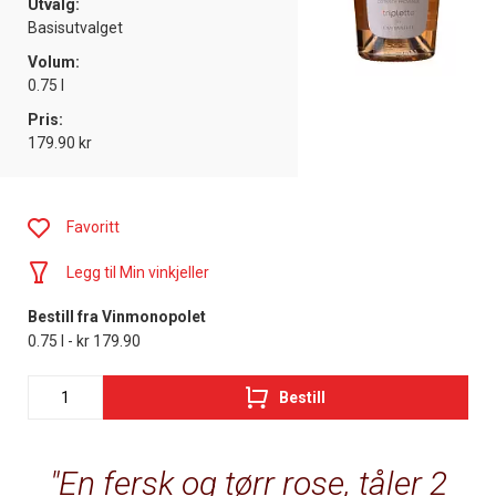
Utvalg:
Basisutvalget
Volum:
0.75 l
Pris:
179.90 kr
Favoritt
Legg til Min vinkjeller
Bestill fra Vinmonopolet
0.75 l - kr 179.90
Bestill
En fersk og tørr rose, tåler 2