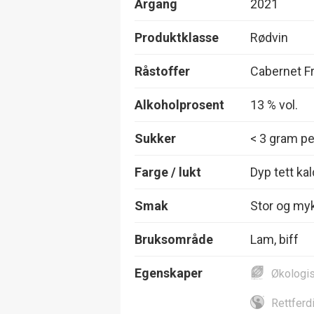
Årgang
2021
Produktklasse
Rødvin
Råstoffer
Cabernet F
Alkoholprosent
13 % vol.
Sukker
< 3 gram per
Farge / lukt
Dyp tett ka
Smak
Stor og myk
Bruksområde
Lam, biff
Egenskaper
Økologi
Rettferd