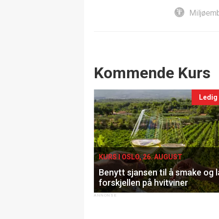
Miljøemb
Events
Kommende Kurs
Ledig
KURS I OSLO, 26. AUGUST
Benytt sjansen til å smake og 
forskjellen på hvitviner