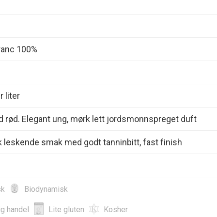
ranc 100%
 liter
ld rød. Elegant ung, mørk lett jordsmonnspreget duft
 leskende smak med godt tanninbitt, fast finish
sk
Biodynamisk
ig handel
Lite gluten
Kosher