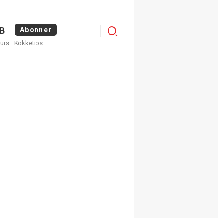
Menu
B
Abonner
kurs
Kokketips
profile