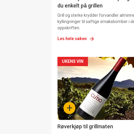
du enkelt på grillen
Grill og sterke krydder forvandler alminn
kyllingvinger til saftige smaksbomber i 
oppskriften.
Les hele saken
Forsiden
UKENS VIN
akkurat
nå
-
+
4
Røverkjøp til grillmaten