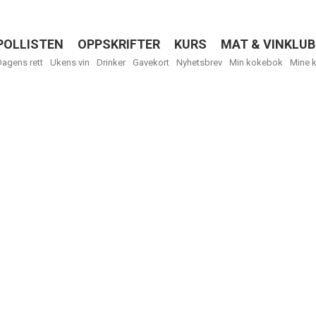
POLLISTEN
OPPSKRIFTER
KURS
MAT & VINKLUB
Menu
Dagens rett
Ukens vin
Drinker
Gavekort
Nyhetsbrev
Min kokebok
Mine 