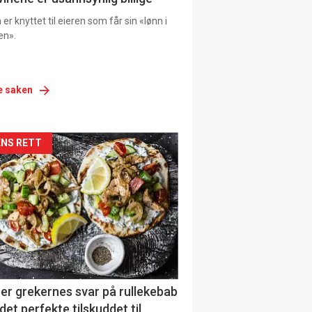
er knyttet til eieren som får sin «lønn i
en».
e saken
siden
NS RETT
urat
er grekernes svar på rullekebab
det perfekte tilskuddet til