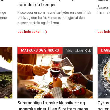
sour det du trenger
Årsaken 
elige
Pisco sour er som navnet antyder en svært frisk
himmel
denne
drink, og den forfriskende evnen gjør at den
passer perfekt også til mat.
Les hele saken
Les hel
Forsiden
For
MATKURS OG VINKURS
DAGE
Vinsmaking i Oslo
akkurat
akk
nå
nå
-
-
5
6
Sammenlign franske klassikere og
Gyros 
ungarske viner til en 5-retters meny
og er 