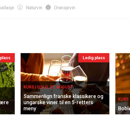
allasje
Naturvin
Oransjevin
 plass
Ledig plass
KURS I OSLO, 27. AUGUST
Sammenlign franske klassikere og
KURS 
lære
ungarske viner til en 5-retters
meny
Bobl