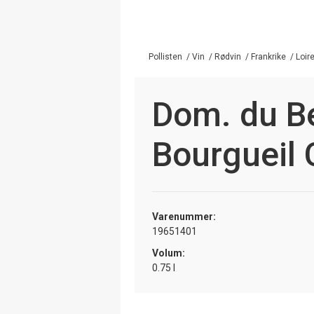
Pollisten
/
Vin
/
Rødvin
/
Frankrike
/
Loir
Dom. du Be
Bourgueil
Varenummer:
19651401
Volum:
0.75 l