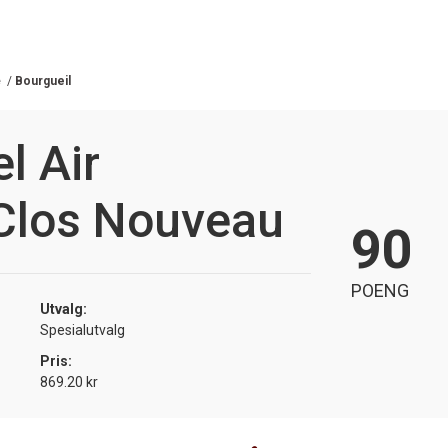
e
/
Bourgueil
l Air
 Clos Nouveau
90
POENG
Utvalg:
Spesialutvalg
Pris:
869.20 kr