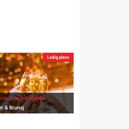
Ledig plass
I OSLO, 05. SEPTEMBER
er & Brunsj