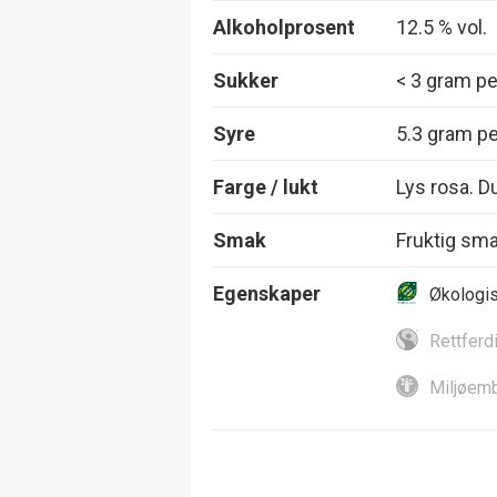
Alkoholprosent
12.5 % vol.
Sukker
< 3 gram per
Syre
5.3 gram per
Farge / lukt
Lys rosa. D
Smak
Fruktig sma
Egenskaper
Økologi
Rettferd
Miljøemb