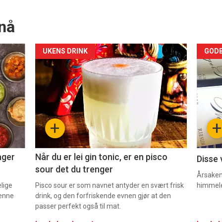
nå
Forsiden
For
UKENS DRINK
GODB
akkurat
akk
nå
nå
-
-
+
+
2
3
ager
Når du er lei gin tonic, er en pisco
Disse 
sour det du trenger
Årsaken 
elige
Pisco sour er som navnet antyder en svært frisk
himmel
denne
drink, og den forfriskende evnen gjør at den
passer perfekt også til mat.