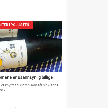
siden
ITER I POLLISTEN
urat
vinene er usannsynlig billige
er knyttet til eieren som får sin «lønn i
en».