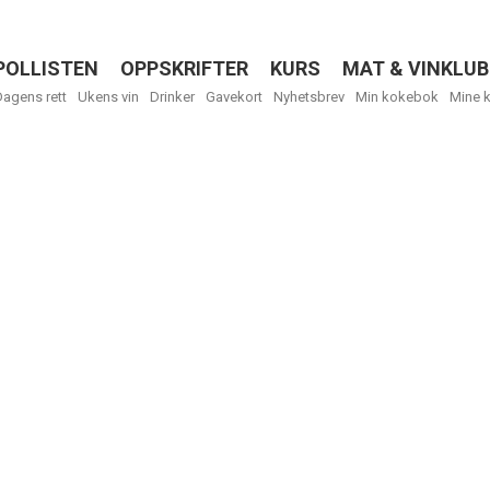
POLLISTEN
OPPSKRIFTER
KURS
MAT & VINKLUB
Menu
Dagens rett
Ukens vin
Drinker
Gavekort
Nyhetsbrev
Min kokebok
Mine 
R