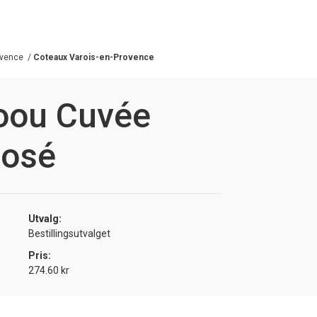
ovence
/
Coteaux Varois-en-Provence
oou Cuvée
Rosé
Utvalg:
Bestillingsutvalget
Pris:
274.60 kr