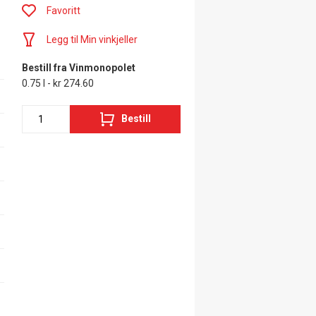
Favoritt
Legg til Min vinkjeller
Bestill fra Vinmonopolet
0.75 l - kr 274.60
Bestill