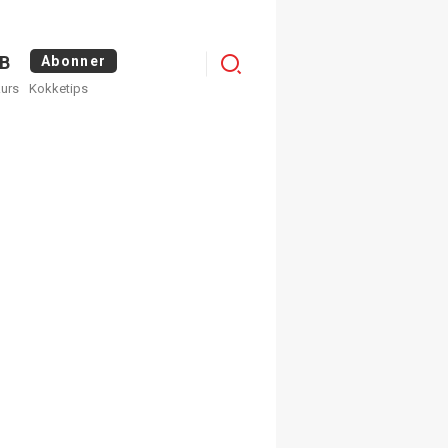
Menu
B
Abonner
kurs
Kokketips
profile
egistrer deg