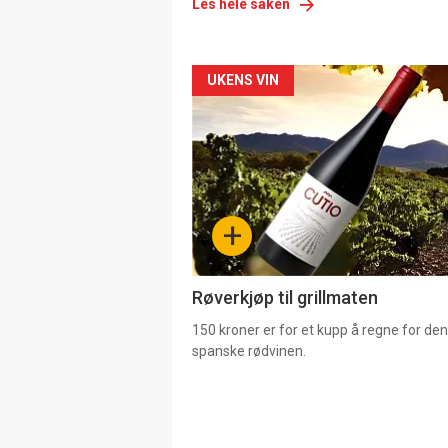
Les hele saken
Forsiden
UKENS VIN
akkurat
nå
-
+
4
Røverkjøp til grillmaten
150 kroner er for et kupp å regne for de
spanske rødvinen.