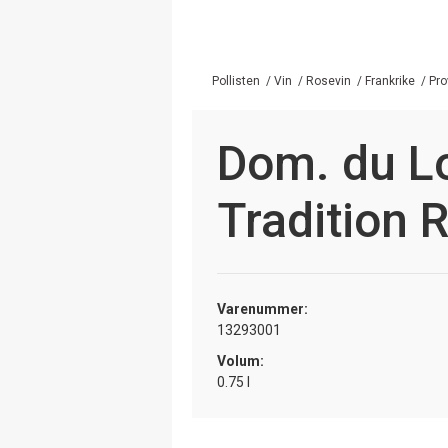
Pollisten
/
Vin
/
Rosevin
/
Frankrike
/
Pr
Dom. du L
Tradition 
Varenummer:
13293001
Volum:
0.75 l