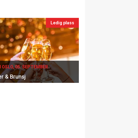
Ledig plass
I OSLO, 05. SEPTEMBER
er & Brunsj