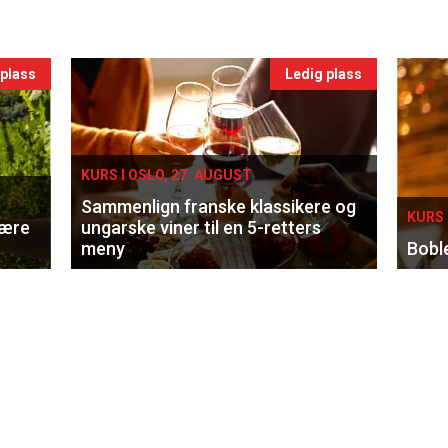
 plass
Ledig plass
KURS I OSLO, 27. AUGUST
Sammenlign franske klassikere og
KURS 
lære
ungarske viner til en 5-retters
meny
Bobl