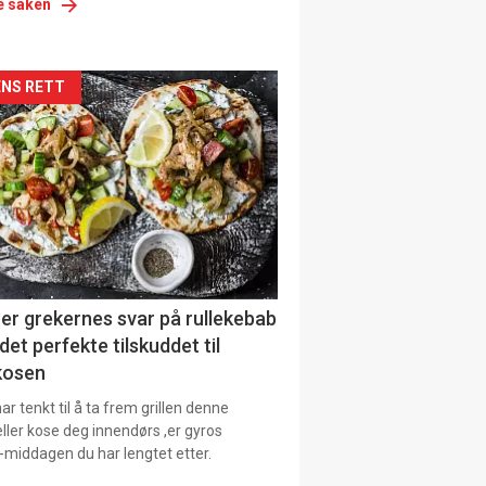
e saken
siden
NS RETT
urat
er grekernes svar på rullekebab
det perfekte tilskuddet til
kosen
r tenkt til å ta frem grillen denne
ller kose deg innendørs ,er gyros
-middagen du har lengtet etter.