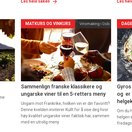
Les hele saken
Les hel
Forsiden
For
MATKURS OG VINKURS
DAGE
Vinsmaking i Oslo
akkurat
akk
nå
nå
-
-
5
6
Sammenlign franske klassikere og
Gyros 
ungarske viner til en 5-retters meny
og er 
nne
helge
Ungarn mot Frankrike, hvilken vin er din favoritt?
Denne kvelden inviterer Kullt for å vise deg hvor
Om du ha
høy kvalitet ungarske viner faktisk har, sammen
helgen e
med en utrolig meny.
fredags