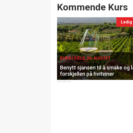
Events
Kommende Kurs
Ledig
KURS I OSLO, 26. AUGUST
Benytt sjansen til å smake og 
forskjellen på hvitviner