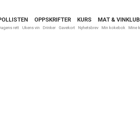
POLLISTEN
OPPSKRIFTER
KURS
MAT & VINKLUB
Menu
Dagens rett
Ukens vin
Drinker
Gavekort
Nyhetsbrev
Min kokebok
Mine 
R