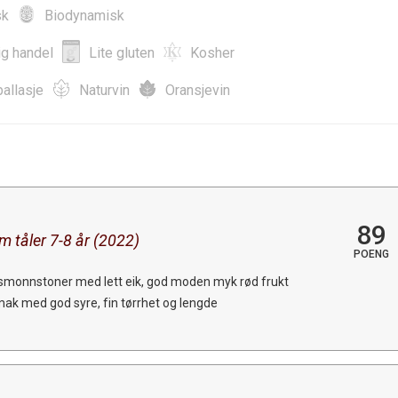
sk
Biodynamisk
ig handel
Lite gluten
Kosher
allasje
Naturvin
Oransjevin
89
m tåler 7-8 år (2022)
POENG
dsmonnstoner med lett eik, god moden myk rød frukt
mak med god syre, fin tørrhet og lengde