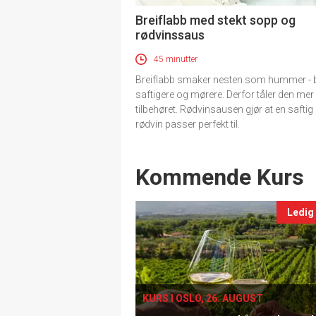
Breiflabb med stekt sopp og
rødvinssaus
45 minutter
Breiflabb smaker nesten som hummer - 
saftigere og mørere. Derfor tåler den mer
tilbehøret. Rødvinsausen gjør at en safti
rødvin passer perfekt til.
Events
Kommende Kurs
Ledig
KURS I OSLO, 26. AUGUST