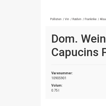
Pollisten
/
Vin
/
Rødvin
/
Frankrike
/
Alsa
Dom. Wein
Capucins P
Varenummer:
10905901
Volum:
0.75 l