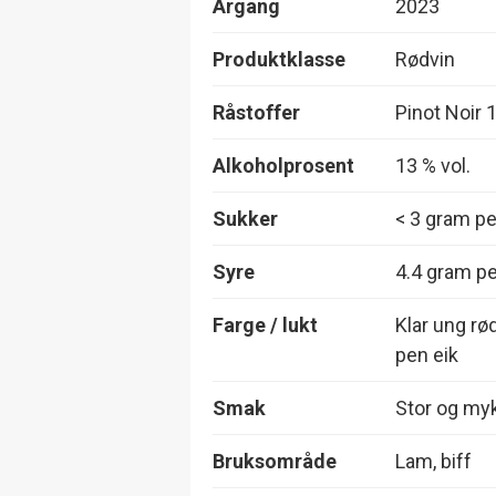
Årgang
2023
Produktklasse
Rødvin
Råstoffer
Pinot Noir
Alkoholprosent
13 % vol.
Sukker
< 3 gram per
Syre
4.4 gram per
Farge / lukt
Klar ung rø
pen eik
Smak
Stor og myk
Bruksområde
Lam, biff