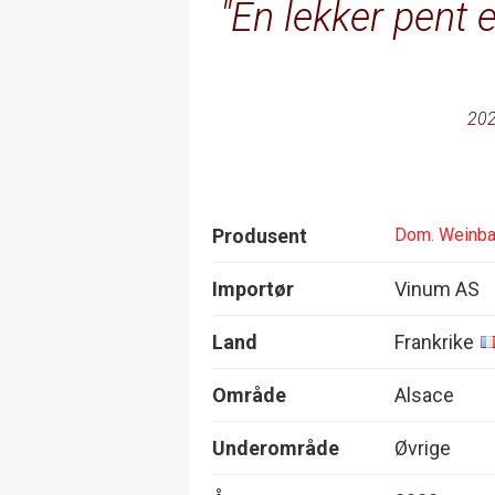
En lekker pent e
202
Produsent
Dom. Weinb
Importør
Vinum AS
Land
Frankrike
Område
Alsace
Underområde
Øvrige