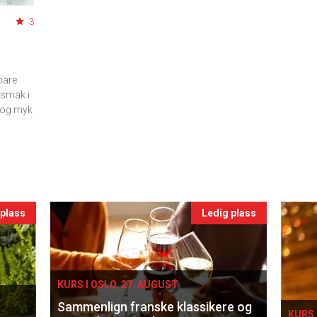
3
bare
 smak i
g og myk
 plass
Ledig plass
KURS I OSLO, 27. AUGUST
Sammenlign franske klassikere og
KURS 