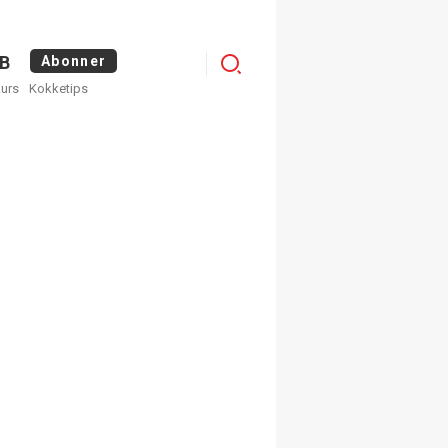
Menu
B
Abonner
kurs
Kokketips
profile
egistrer deg