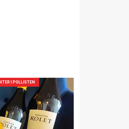
siden
ITER I POLLISTEN
urat