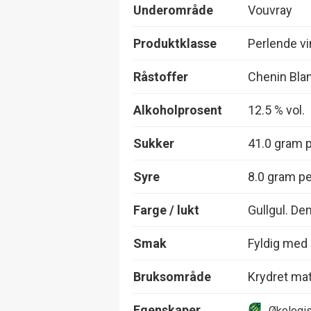
Underområde
Vouvray
Produktklasse
Perlende vin
Råstoffer
Chenin Bla
Alkoholprosent
12.5 % vol.
Sukker
41.0 gram pe
Syre
8.0 gram per
Farge / lukt
Gullgul. D
Smak
Fyldig med 
Bruksområde
Krydret mat
Egenskaper
Økologi