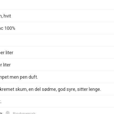
, hvit
nc 100%
r liter
 liter
empet men pen duft.
kremet skum, en del sødme, god syre, sitter lenge.
.
sk
Biodynamisk