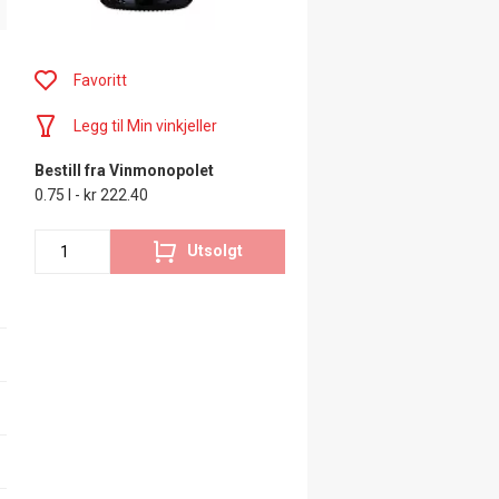
Favoritt
Legg til Min vinkjeller
Bestill fra Vinmonopolet
0.75 l - kr 222.40
Utsolgt