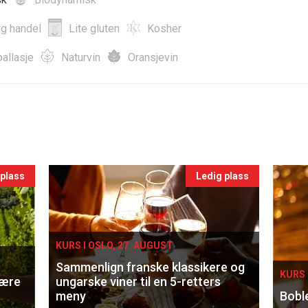
ig handel
Lite gluten
Kosher
allasje
Naturvin
Oransjevin
 plass
Ledig plass
KURS I OSLO, 27. AUGUST
Sammenlign franske klassikere og
KURS 
lære
ungarske viner til en 5-retters
meny
Bobl