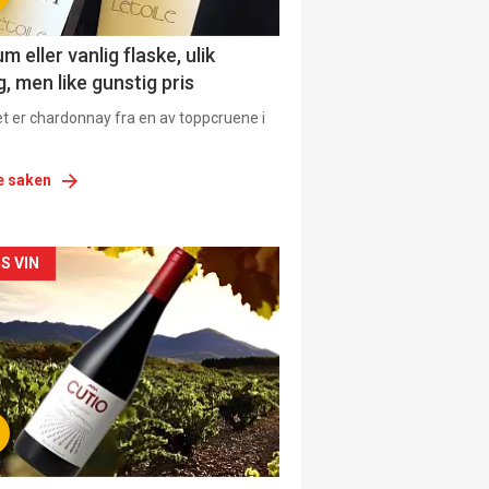
 eller vanlig flaske, ulik
, men like gunstig pris
et er chardonnay fra en av toppcruene i
e saken
siden
S VIN
urat