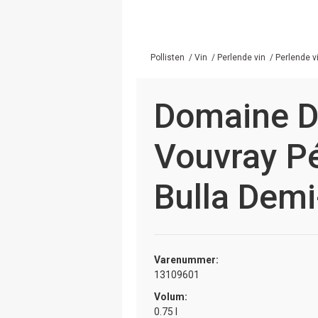
Pollisten
/
Vin
/
Perlende vin
/
Perlende vi
Domaine D'
Vouvray Pé
Bulla Dem
Varenummer:
13109601
Volum:
0.75 l