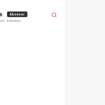
Menu
B
Abonner
kurs
Kokketips
profile
egistrer deg