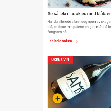
Se så lekre cookies med blåbær 
Har du allerede sikret deg noen av skoge
blå, er disse minipaiene en god måte å b
fangsten på.
Les hele saken
Forsiden
UKENS VIN
akkurat
nå
-
+
4