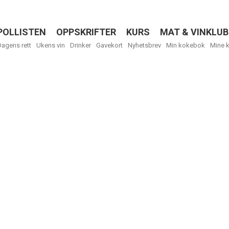
POLLISTEN
OPPSKRIFTER
KURS
MAT & VINKLUB
Menu
Dagens rett
Ukens vin
Drinker
Gavekort
Nyhetsbrev
Min kokebok
Mine 
R