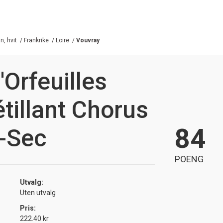
n, hvit
/
Frankrike
/
Loire
/
Vouvray
Orfeuilles
tillant Chorus
84
i-Sec
POENG
Utvalg:
Uten utvalg
Pris:
222.40 kr