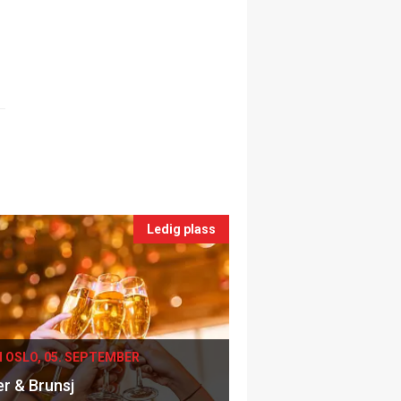
Ledig plass
I OSLO, 05. SEPTEMBER
er & Brunsj