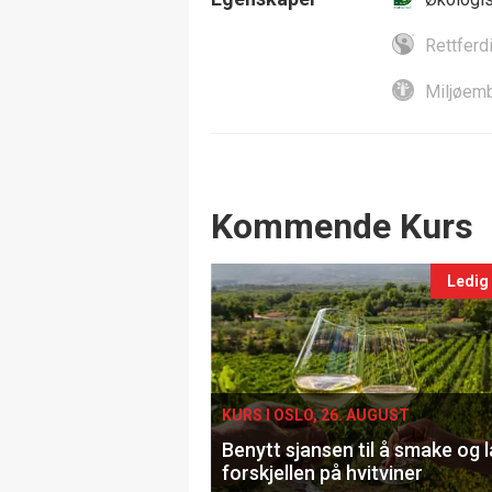
Rettferd
Miljøemb
Events
Kommende Kurs
Ledig
KURS I OSLO, 26. AUGUST
Benytt sjansen til å smake og 
forskjellen på hvitviner