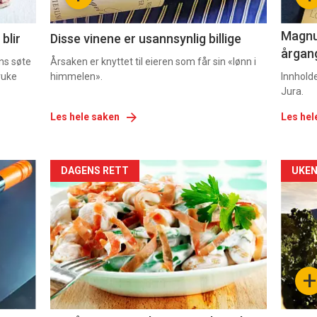
2
3
Magnum
blir
Disse vinene er usannsynlig billige
årgang
ns søte
Årsaken er knyttet til eieren som får sin «lønn i
ruke
himmelen».
Innhold
Jura.
Les hele saken
Les hel
Forsiden
For
DAGENS RETT
UKEN
akkurat
akk
nå
nå
-
-
+
5
6