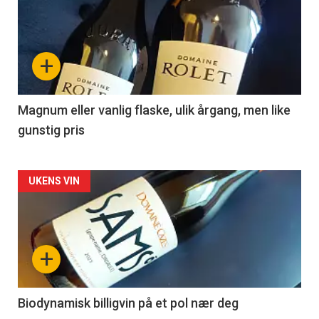
akkurat
nå
+
-
3
Magnum eller vanlig flaske, ulik årgang, men like
gunstig pris
Forsiden
UKENS VIN
akkurat
nå
+
-
4
Biodynamisk billigvin på et pol nær deg