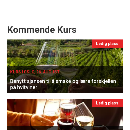
Events
Kommende Kurs
Ledig plass
KURS I OSLO, 26. AUGUST
Benytt sjansen til å smake og lære forskjellen
på hvitviner
Ledig plass