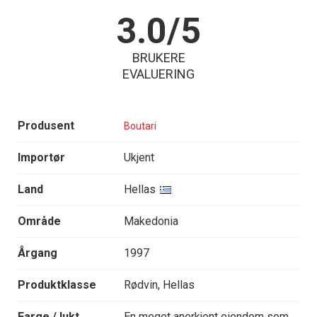
3.0/5
BRUKERE
EVALUERING
Produsent
Boutari
Importør
Ukjent
Land
Hellas
Område
Makedonia
Årgang
1997
Produktklasse
Rødvin, Hellas
Farge / lukt
En meget anerkjent eiendom som