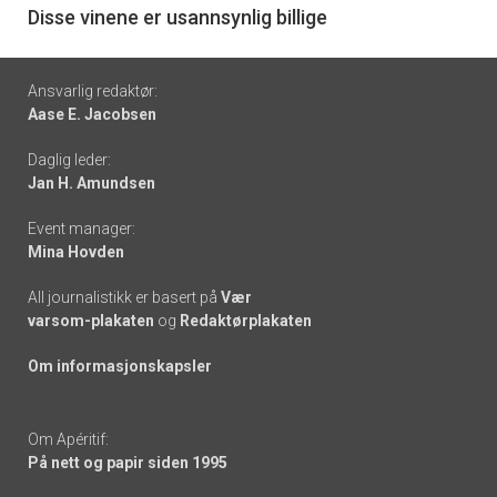
6
Disse vinene er usannsynlig billige
Footer
Ansvarlig redaktør:
Aase E. Jacobsen
-
Daglig leder:
links
Jan H. Amundsen
Event manager:
Mina Hovden
All journalistikk er basert på
Vær
varsom-plakaten
og
Redaktørplakaten
Om informasjonskapsler
Om Apéritif:
På nett og papir siden 1995