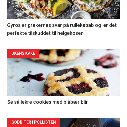
Gyros er grekernes svar på rullekebab og er det
perfekte tilskuddet til helgekosen
Forsiden
UKENS KAKE
akkurat
nå
-
2
Se så lekre cookies med blåbær blir
Forsiden
GODBITER I POLLISTEN