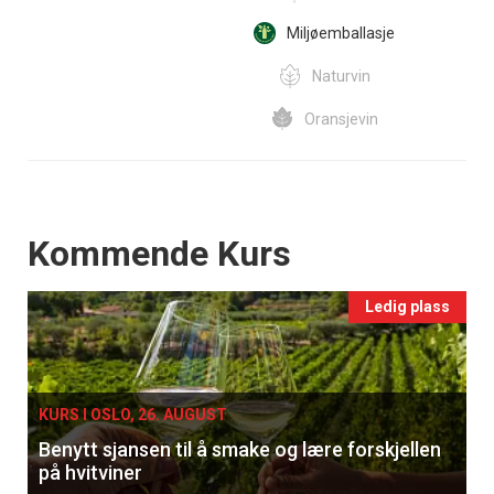
Miljøemballasje
Naturvin
Oransjevin
Events
Kommende Kurs
Ledig plass
KURS I OSLO, 26. AUGUST
Benytt sjansen til å smake og lære forskjellen
på hvitviner