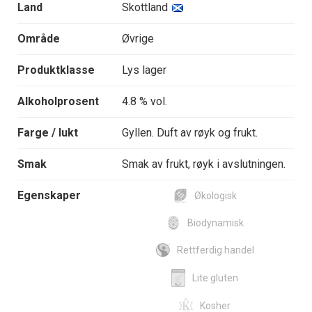
Land
Skottland
Område
Øvrige
Produktklasse
Lys lager
Alkoholprosent
4.8 % vol.
Farge / lukt
Gyllen. Duft av røyk og frukt.
Smak
Smak av frukt, røyk i avslutningen.
Egenskaper
Økologisk
Biodynamisk
Rettferdig handel
Lite gluten
Kosher