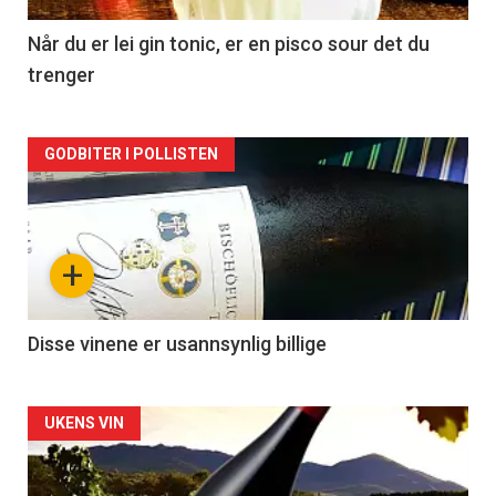
2
Når du er lei gin tonic, er en pisco sour det du
trenger
Forsiden
GODBITER I POLLISTEN
akkurat
nå
+
-
3
Disse vinene er usannsynlig billige
Forsiden
UKENS VIN
akkurat