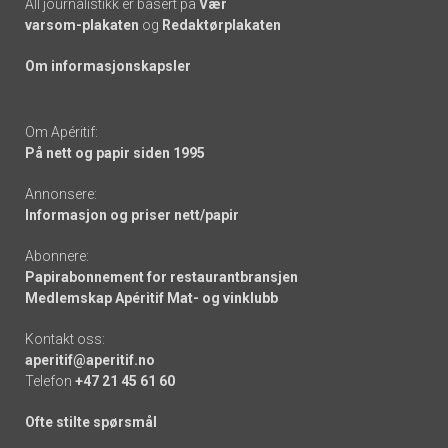
All journalistikk er basert på
Vær
varsom-plakaten
og
Redaktørplakaten
Om informasjonskapsler
Om Apéritif:
På nett og papir siden 1995
Annonsere:
Informasjon og priser nett/papir
Abonnere:
Papirabonnement for restaurantbransjen
Medlemskap Apéritif Mat- og vinklubb
Kontakt oss:
aperitif@aperitif.no
Telefon
+47 21 45 61 60
Ofte stilte spørsmål