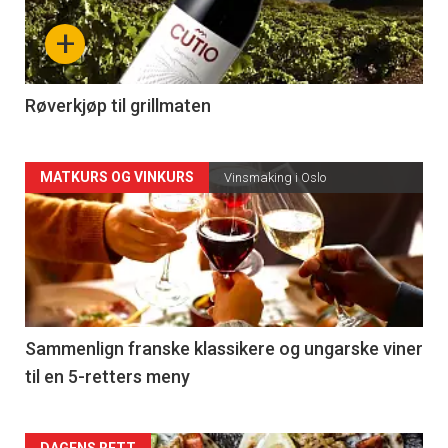
nå
+
-
4
Røverkjøp til grillmaten
Forsiden
MATKURS OG VINKURS
Vinsmaking i Oslo
akkurat
nå
-
5
Sammenlign franske klassikere og ungarske viner
til en 5-retters meny
DAGENS RETT