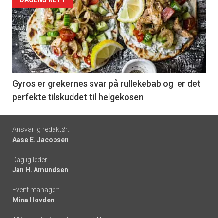
Forsiden
akkurat
nå
-
6
Gyros er grekernes svar på rullekebab og er det
perfekte tilskuddet til helgekosen
Footer
Ansvarlig redaktør:
Aase E. Jacobsen
-
Daglig leder:
links
Jan H. Amundsen
Event manager:
Mina Hovden