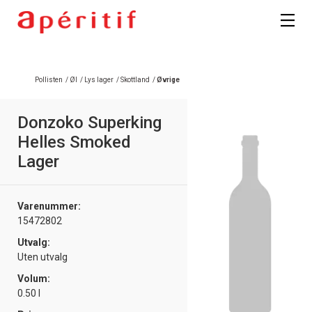
Registrer deg
Pollisten
/
Øl
/
Lys lager
/
Skottland
/
Øvrige
Donzoko Superking
Helles Smoked
Lager
Varenummer:
15472802
Utvalg:
Uten utvalg
Volum:
0.50 l