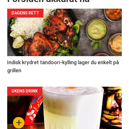
DAGENS RETT
Indisk krydret tandoori-kylling lager du enkelt på
grillen
Forsiden
UKENS DRINK
akkurat
nå
+
-