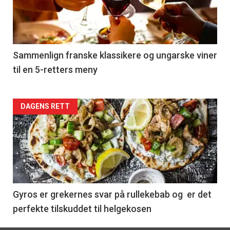
nå
-
5
Sammenlign franske klassikere og ungarske viner
til en 5-retters meny
Forsiden
DAGENS RETT
akkurat
nå
-
6
Gyros er grekernes svar på rullekebab og er det
perfekte tilskuddet til helgekosen