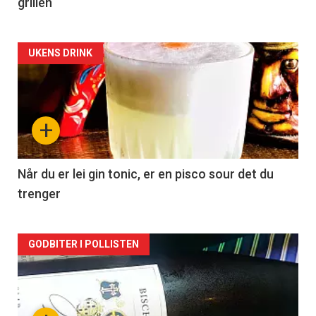
grillen
Forsiden
UKENS DRINK
akkurat
nå
+
-
2
Når du er lei gin tonic, er en pisco sour det du
trenger
Forsiden
GODBITER I POLLISTEN
akkurat
nå