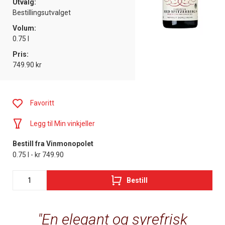
Utvalg:
Bestillingsutvalget
Volum:
0.75 l
Pris:
749.90 kr
Favoritt
Legg til Min vinkjeller
Bestill fra Vinmonopolet
0.75 l - kr 749.90
Bestill
En elegant og syrefrisk