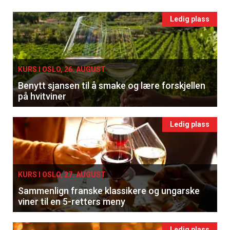
Ledig plass
KURS I OSLO, 26. AUGUST
Benytt sjansen til å smake og lære forskjellen
på hvitviner
Ledig plass
KURS I OSLO, 27. AUGUST
Sammenlign franske klassikere og ungarske
viner til en 5-retters meny
Ledig plass