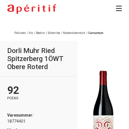
Registrer deg
Pollisten
/
Vin
/
Rødvin
/
Østerrike
/
Niederösterreich
/
Carnuntum
Dorli Muhr Ried
Spitzerberg 1ÖWT
Obere Roterd
92
POENG
Varenummer:
18774401