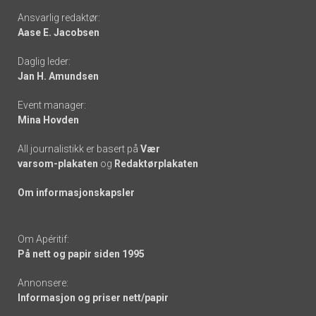
Footer
Ansvarlig redaktør:
Aase E. Jacobsen
-
Daglig leder:
links
Jan H. Amundsen
Event manager:
Mina Hovden
All journalistikk er basert på
Vær
varsom-plakaten
og
Redaktørplakaten
Om informasjonskapsler
Om Apéritif:
På nett og papir siden 1995
Annonsere:
Informasjon og priser nett/papir