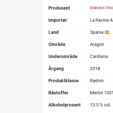
Produsent
Grandes Vin
Importør
La Ravine 
Land
Spania
Område
Aragon
Underområde
Cariñena
Årgang
2018
Produktklasse
Rødvin
Råstoffer
Merlot 100
Alkoholprosent
13.5 % vol.