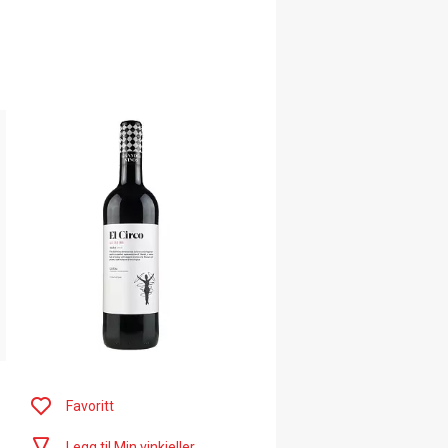
Favoritt
Legg til Min vinkjeller