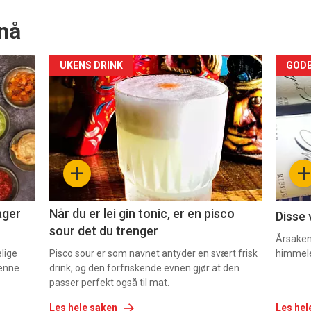
nå
Forsiden
For
UKENS DRINK
GODB
akkurat
akk
nå
nå
-
-
+
+
2
3
ager
Når du er lei gin tonic, er en pisco
Disse 
sour det du trenger
Årsaken 
elige
Pisco sour er som navnet antyder en svært frisk
himmel
denne
drink, og den forfriskende evnen gjør at den
passer perfekt også til mat.
Les hele saken
Les hel