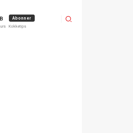
Menu
B
Abonner
kurs
Kokketips
profile
egistrer deg