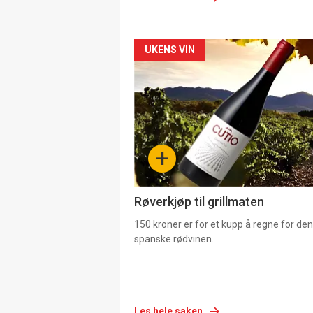
Forsiden
UKENS VIN
akkurat
nå
-
+
4
Røverkjøp til grillmaten
150 kroner er for et kupp å regne for de
spanske rødvinen.
Les hele saken