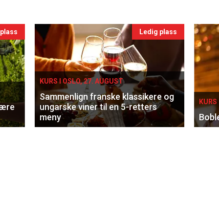
 plass
Ledig plass
KURS I OSLO, 27. AUGUST
Sammenlign franske klassikere og
KURS 
lære
ungarske viner til en 5-retters
meny
Bobl