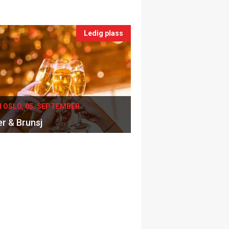
Ledig plass
I OSLO, 05. SEPTEMBER
er & Brunsj