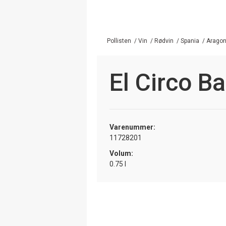
Pollisten
/
Vin
/
Rødvin
/
Spania
/
Arago
El Circo Ba
Varenummer:
11728201
Volum:
0.75 l