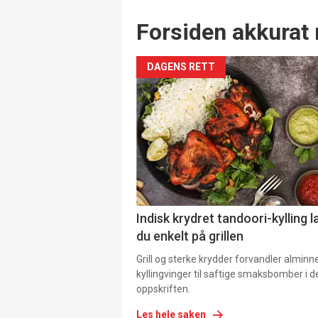
Forsiden akkurat 
DAGENS RETT
Indisk krydret tandoori-kylling l
du enkelt på grillen
Grill og sterke krydder forvandler alminn
kyllingvinger til saftige smaksbomber i 
oppskriften.
Les hele saken