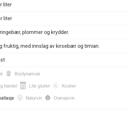
 liter
 liter
Bringebær, plommer og krydder.
g fruktig, med innslag av kirsebær og timian.
Ost
sk
Biodynamisk
ig handel
Lite gluten
Kosher
allasje
Naturvin
Oransjevin