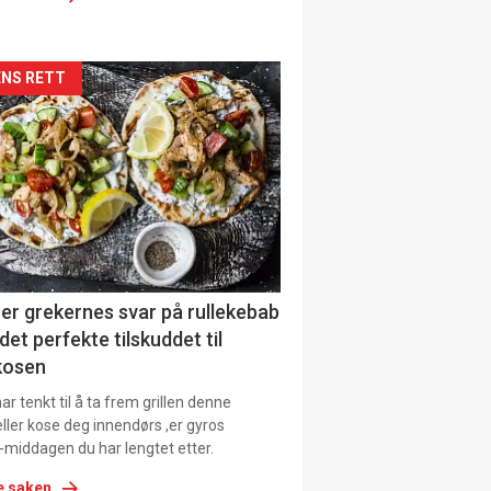
siden
NS RETT
urat
er grekernes svar på rullekebab
det perfekte tilskuddet til
kosen
r tenkt til å ta frem grillen denne
ller kose deg innendørs ,er gyros
-middagen du har lengtet etter.
e saken