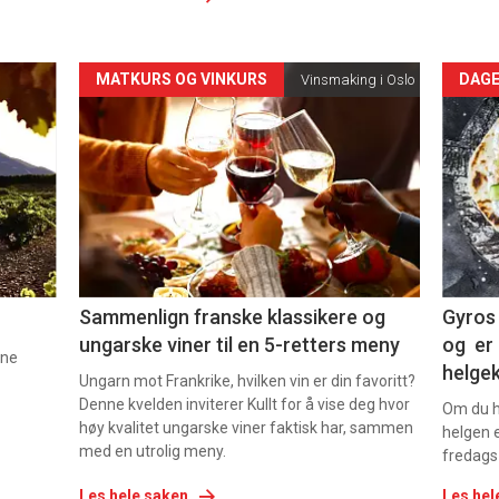
Forsiden
For
MATKURS OG VINKURS
DAGE
Vinsmaking i Oslo
akkurat
akk
nå
nå
-
-
5
6
Sammenlign franske klassikere og
Gyros 
ungarske viner til en 5-retters meny
og er 
nne
helge
Ungarn mot Frankrike, hvilken vin er din favoritt?
Denne kvelden inviterer Kullt for å vise deg hvor
Om du ha
høy kvalitet ungarske viner faktisk har, sammen
helgen e
med en utrolig meny.
fredags
Les hele saken
Les hel