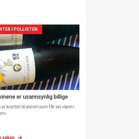
siden
ITER I POLLISTEN
urat
vinene er usannsynlig billige
er knyttet til eieren som får sin «lønn i
en».
e saken