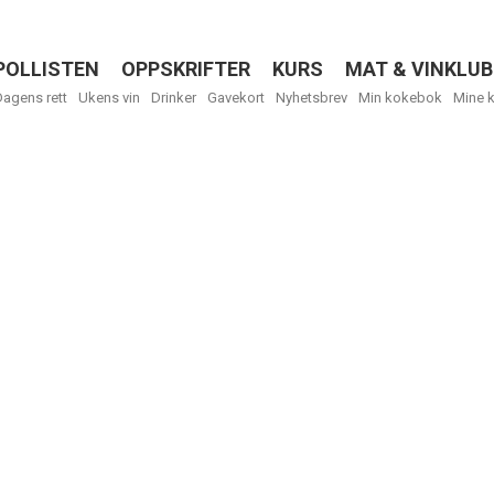
POLLISTEN
OPPSKRIFTER
KURS
MAT & VINKLUB
Menu
Dagens rett
Ukens vin
Drinker
Gavekort
Nyhetsbrev
Min kokebok
Mine 
R