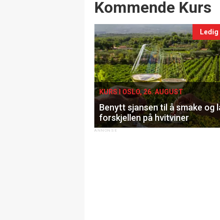
Events
Kommende Kurs
Ledig
KURS I OSLO, 26. AUGUST
Benytt sjansen til å smake og 
forskjellen på hvitviner