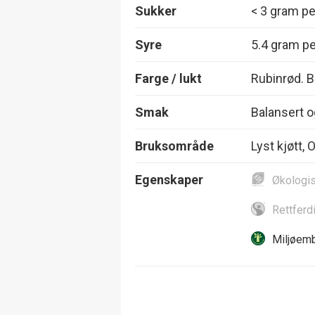
Sukker
< 3 gram per
Syre
5.4 gram per
Farge / lukt
Rubinrød. 
Smak
Balansert o
Bruksområde
Lyst kjøtt, 
Egenskaper
Økologi
Rettferd
Miljøemb