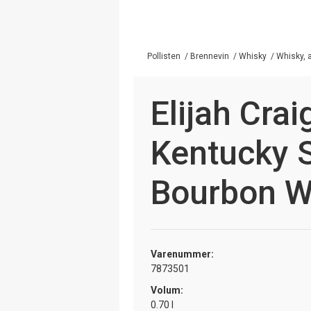
Pollisten
/
Brennevin
/
Whisky
/
Whisky, 
Elijah Cra
Kentucky S
Bourbon W
Varenummer:
7873501
Volum:
0.70 l