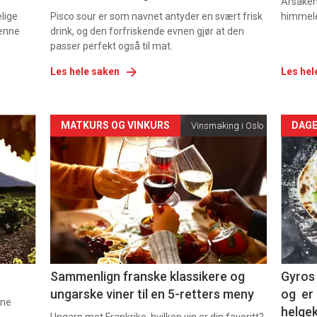
Årsaken 
elige
Pisco sour er som navnet antyder en svært frisk
himmel
denne
drink, og den forfriskende evnen gjør at den
passer perfekt også til mat.
Les hele saken
Les hel
Forsiden
For
MATKURS OG VINKURS
DAGE
Vinsmaking i Oslo
akkurat
akk
nå
nå
-
-
5
6
Sammenlign franske klassikere og
Gyros 
ungarske viner til en 5-retters meny
og er 
nne
helge