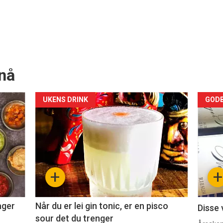
nå
Forsiden
For
UKENS DRINK
GODB
akkurat
akk
nå
nå
-
-
+
+
2
3
ager
Når du er lei gin tonic, er en pisco
Disse 
sour det du trenger