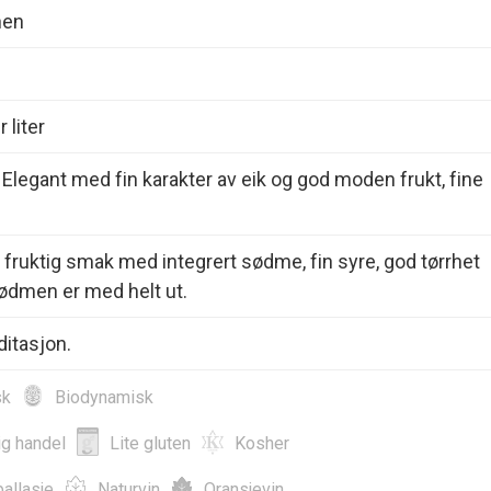
nen
 liter
 Elegant med fin karakter av eik og god moden frukt, fine
 fruktig smak med integrert sødme, fin syre, god tørrhet
ødmen er med helt ut.
ditasjon.
sk
Biodynamisk
ig handel
Lite gluten
Kosher
allasje
Naturvin
Oransjevin