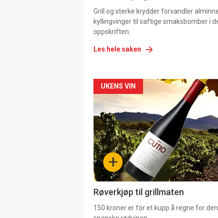
Grill og sterke krydder forvandler alminn
kyllingvinger til saftige smaksbomber i 
oppskriften.
Les hele saken
Forsiden
UKENS VIN
akkurat
nå
-
+
4
Røverkjøp til grillmaten
150 kroner er for et kupp å regne for de