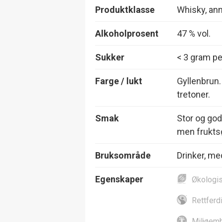
Produktklasse
Whisky, an
Alkoholprosent
47 % vol.
Sukker
< 3 gram per
Farge / lukt
Gyllenbrun.
tretoner.
Smak
Stor og god
men frukts
Bruksområde
Drinker, me
Egenskaper
Økologi
Rettferd
Miljøemb