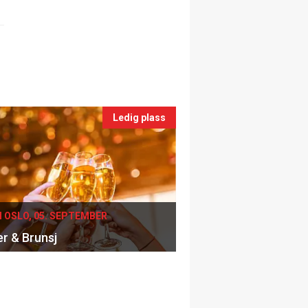
Ledig plass
I OSLO, 05. SEPTEMBER
er & Brunsj