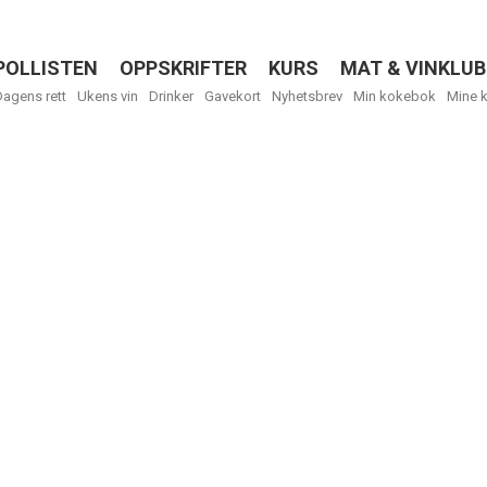
POLLISTEN
OPPSKRIFTER
KURS
MAT & VINKLUB
Menu
Dagens rett
Ukens vin
Drinker
Gavekort
Nyhetsbrev
Min kokebok
Mine 