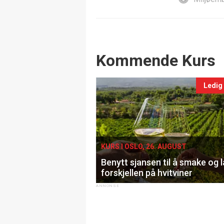
Events
Kommende Kurs
Ledig
KURS I OSLO, 26. AUGUST
Benytt sjansen til å smake og 
forskjellen på hvitviner