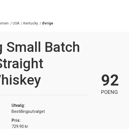
annen
/
USA
/
Kentucky
/
Øvrige
ig Small Batch
traight
92
hiskey
POENG
Utvalg:
Bestillingsutvalget
Pris:
729.90 kr