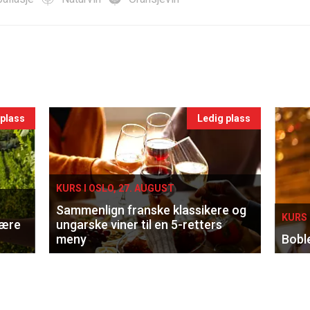
 plass
Ledig plass
KURS I OSLO, 27. AUGUST
Sammenlign franske klassikere og
KURS 
lære
ungarske viner til en 5-retters
meny
Bobl