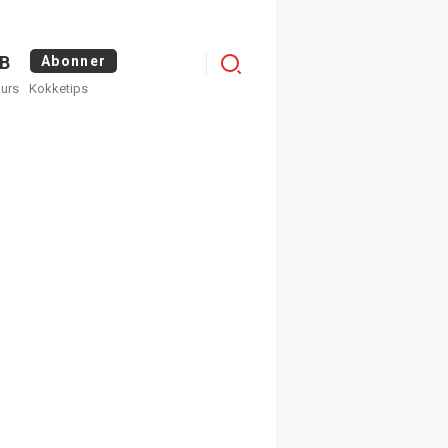
Menu
B
Abonner
kurs
Kokketips
profile