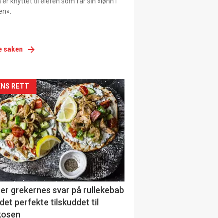
er knyttet til eieren som får sin «lønn i
en».
e saken
siden
NS RETT
urat
er grekernes svar på rullekebab
det perfekte tilskuddet til
kosen