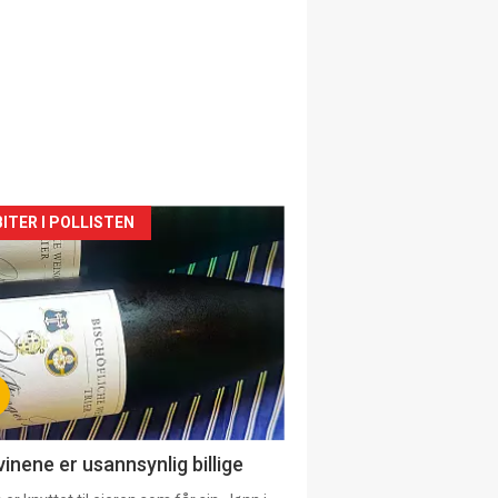
siden
ITER I POLLISTEN
urat
vinene er usannsynlig billige