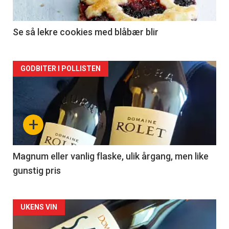
-
2
Se så lekre cookies med blåbær blir
Forsiden
GODBITER I POLLISTEN
akkurat
nå
+
-
3
Magnum eller vanlig flaske, ulik årgang, men like
gunstig pris
Forsiden
UKENS VIN