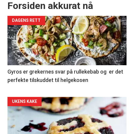
Forsiden akkurat nå
DAGENS RETT
Gyros er grekernes svar på rullekebab og er det
perfekte tilskuddet til helgekosen
Forsiden
UKENS KAKE
akkurat
nå