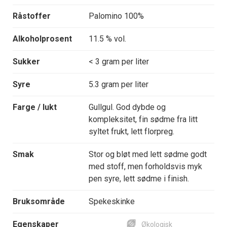
Råstoffer
Palomino 100%
Alkoholprosent
11.5 % vol.
Sukker
< 3 gram per liter
Syre
5.3 gram per liter
Farge / lukt
Gullgul. God dybde og
kompleksitet, fin sødme fra litt
syltet frukt, lett florpreg.
Smak
Stor og bløt med lett sødme godt
med stoff, men forholdsvis myk
pen syre, lett sødme i finish.
Bruksområde
Spekeskinke
Egenskaper
Økologisk