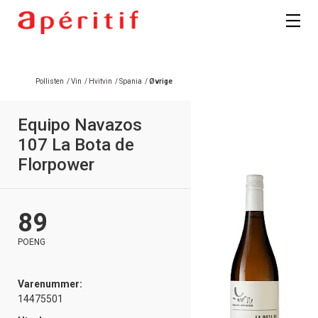
Pollisten
/
Vin
/
Hvitvin
/
Spania
/
Øvrige
Equipo Navazos
107 La Bota de
Florpower
89
POENG
Varenummer:
14475501