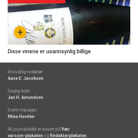
Forsiden
akkurat
nå
+
-
6
Disse vinene er usannsynlig billige
Footer
Ansvarlig redaktør:
Aase E. Jacobsen
-
Daglig leder:
links
Jan H. Amundsen
Event manager:
Mina Hovden
All journalistikk er basert på
Vær
varsom-plakaten
og
Redaktørplakaten