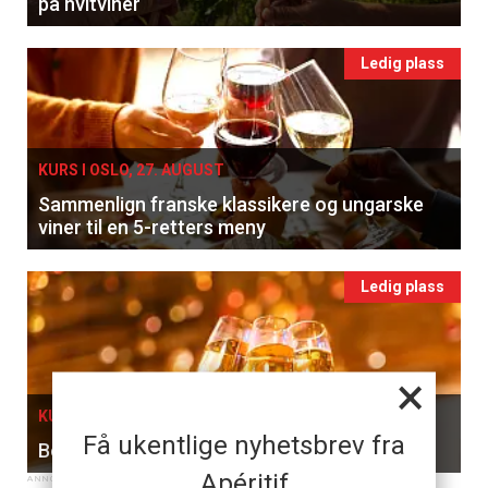
på hvitviner
Ledig plass
KURS I OSLO, 27. AUGUST
Sammenlign franske klassikere og ungarske
viner til en 5-retters meny
Ledig plass
×
KURS I OSLO, 05. SEPTEMBER
Få ukentlige nyhetsbrev fra
Bobler & Brunsj
Apéritif