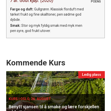
7 år. Godt kjøp. (2020)
POENG
Farge og duft:
Gullgrønn. Klassisk florduft med
tørket frukt og fine skalltoner, pen sødme god
dybde.
Smak:
Stor og myk fyldig smak med myk men
pen syre, god frukt utover.
Events
Kommende Kurs
Ledig plass
KURS I OSLO, 26. AUGUST
Benytt sjansen til å smake og lære forskjellen