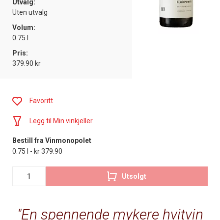
Utvalg:
Uten utvalg
Volum:
0.75 l
Pris:
379.90 kr
Favoritt
Legg til Min vinkjeller
Bestill fra Vinmonopolet
0.75 l - kr 379.90
Utsolgt
En spennende mykere hvitvin