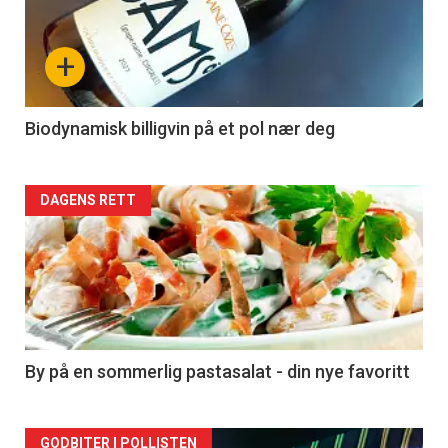
akkurat
nå
+
-
4
Biodynamisk billigvin på et pol nær deg
Forsiden
DAGENS RETT
akkurat
nå
-
5
By på en sommerlig pastasalat - din nye favoritt
GODBITER I POLLISTEN