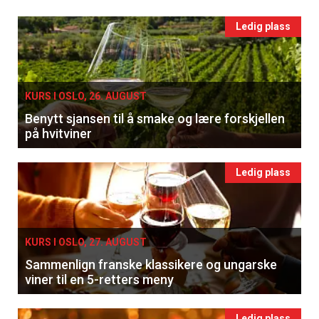
Ledig plass
KURS I OSLO, 26. AUGUST
Benytt sjansen til å smake og lære forskjellen
på hvitviner
Ledig plass
KURS I OSLO, 27. AUGUST
Sammenlign franske klassikere og ungarske
viner til en 5-retters meny
Ledig plass