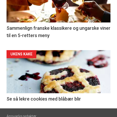
nå
-
5
Sammenlign franske klassikere og ungarske viner
til en 5-retters meny
Forsiden
UKENS KAKE
akkurat
nå
-
6
Se så lekre cookies med blåbær blir
Footer
Ansvarlig redaktør: