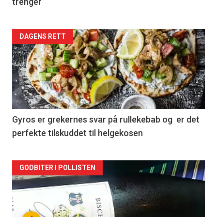
trenger
Forsiden
DAGENS RETT
akkurat
nå
-
2
Gyros er grekernes svar på rullekebab og er det
perfekte tilskuddet til helgekosen
Forsiden
GODBITER I POLLISTEN
akkurat
nå