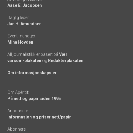
Aase E. Jacobsen
-
Daglig leder:
links
Jan H. Amundsen
Event manager:
Mina Hovden
All journalistikk er basert på
Vær
varsom-plakaten
og
Redaktørplakaten
Om informasjonskapsler
Om Apéritif:
På nett og papir siden 1995
Annonsere:
Informasjon og priser nett/papir
Abonnere: