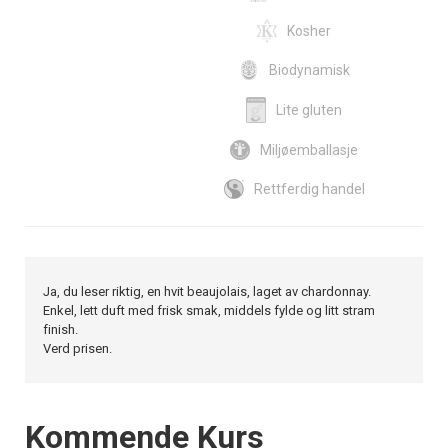
Kosher
Biodynamisk
Lite gluten
Miljøemballasje
Rettferdig handel
Ja, du leser riktig, en hvit beaujolais, laget av chardonnay.
Enkel, lett duft med frisk smak, middels fylde og litt stram
finish.
Verd prisen.
Events
Kommende Kurs