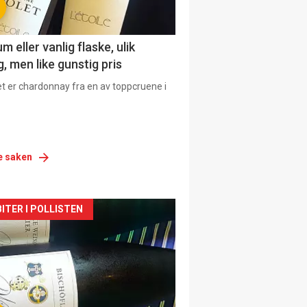
 eller vanlig flaske, ulik
, men like gunstig pris
et er chardonnay fra en av toppcruene i
e saken
siden
ITER I POLLISTEN
urat