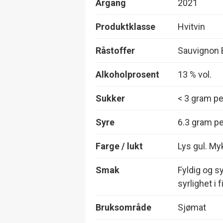
Årgang
2021
Produktklasse
Hvitvin
Råstoffer
Sauvignon 
Alkoholprosent
13 % vol.
Sukker
< 3 gram per
Syre
6.3 gram per
Farge / lukt
Lys gul. My
Smak
Fyldig og s
syrlighet i 
Bruksområde
Sjømat