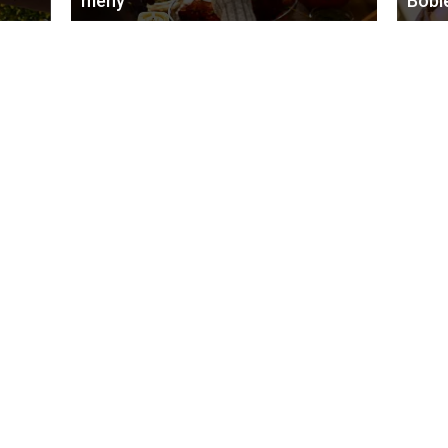
meny
Bobl