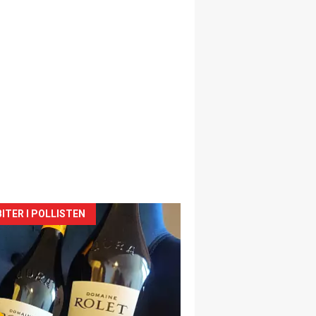
siden
ITER I POLLISTEN
urat