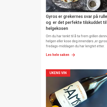
Gyros er grekernes svar på rul
og er det perfekte tilskuddet til
helgekosen
Om du har tenkt til å ta frem grillen denn
helgen eller kose deg innendørs ,er gyros
fredags-middagen du har lengtet etter.
Les hele saken
Forsiden
UKENS VIN
akkurat
nå
-