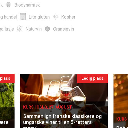
sk
Biodynamisk
ig handel
Lite gluten
Kosher
allasje
Naturvin
Oransjevin
 plass
Ledig plass
KURS I OSLO, 27. AUGUST
Sammenlign franske klassikere og
KURS 
lære
ungarske viner til en 5-retters