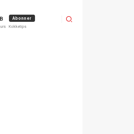
Menu
B
Abonner
kurs
Kokketips
profile