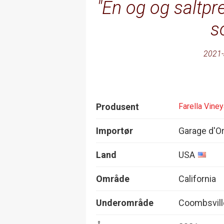
En og og saltpr
s
2021-
Produsent
Farella Viney
Importør
Garage d'O
Land
USA
Område
California
Underområde
Coombsvill