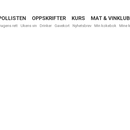
POLLISTEN
OPPSKRIFTER
KURS
MAT & VINKLUB
Menu
Dagens rett
Ukens vin
Drinker
Gavekort
Nyhetsbrev
Min kokebok
Mine 