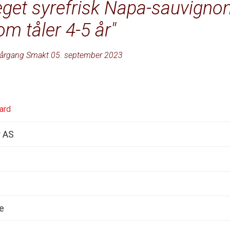
eget syrefrisk Napa-sauvigno
om tåler 4-5 år
årgang Smakt 05. september 2023
ard
r AS
e