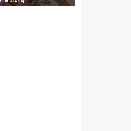
er & Brunsj