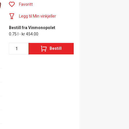
n
Favoritt
Legg til Min vinkjeller
Bestill fra Vinmonopolet
0.75 l - kr 454.00
Bestill