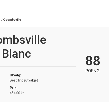
/
Coombsville
ombsville
 Blanc
88
POENG
Utvalg:
Bestillingsutvalget
Pris:
454.00 kr