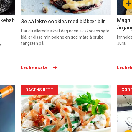
+
2
3
lekebab
Magnum
Se så lekre cookies med blåbær blir
årgang
Har du allerede sikret deg noen av skogens søte
blå, er disse minipaiene en god måte å bruke
Innhold
fangsten på.
Jura.
e
Les hele saken
Les hel
Forsiden
For
DAGENS RETT
GODB
akkurat
akk
nå
nå
-
-