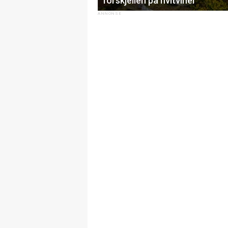
forskjellen på hvitviner