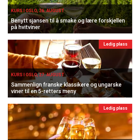
KURS I OSLO, 26. AUGUST
Benytt sjansen til å smake og lære forskjellen
på hvitviner
Ledig plass
KURS I OSLO, 27. AUGUST
Sammenlign franske klassikere og ungarske
viner til en 5-retters meny
Ledig plass