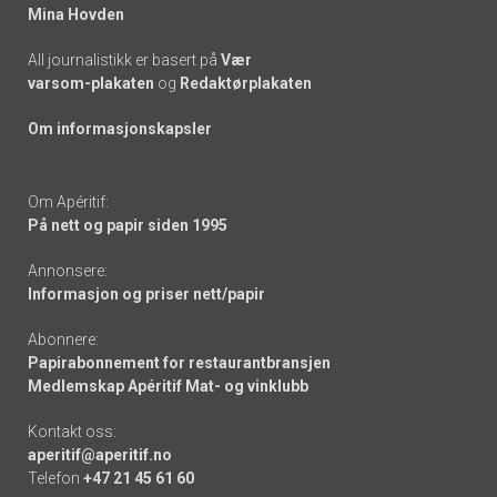
Mina Hovden
All journalistikk er basert på
Vær
varsom-plakaten
og
Redaktørplakaten
Om informasjonskapsler
Om Apéritif:
På nett og papir siden 1995
Annonsere:
Informasjon og priser nett/papir
Abonnere:
Papirabonnement for restaurantbransjen
Medlemskap Apéritif Mat- og vinklubb
Kontakt oss:
aperitif@aperitif.no
Telefon
+47 21 45 61 60