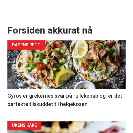
Forsiden akkurat nå
DAGENS RETT
Gyros er grekernes svar på rullekebab og er det
perfekte tilskuddet til helgekosen
Forsiden
UKENS KAKE