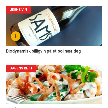
Forsiden
UKENS VIN
akkurat
nå
+
-
4
Biodynamisk billigvin på et pol nær deg
Forsiden
DAGENS RETT
akkurat
nå
-