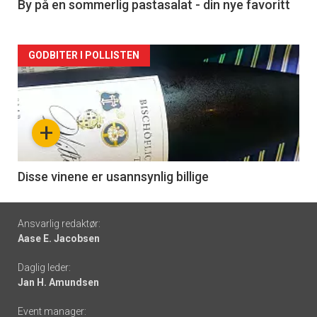
5
By på en sommerlig pastasalat - din nye favoritt
Forsiden
GODBITER I POLLISTEN
akkurat
nå
+
-
6
Disse vinene er usannsynlig billige
Footer
Ansvarlig redaktør:
Aase E. Jacobsen
-
Daglig leder:
links
Jan H. Amundsen
Event manager: