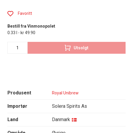
Favoritt
Bestill fra Vinmonopolet
0.33 l - kr 49.90
Utsolgt
Produsent
Royal Unibrew
Importør
Solera Spirits As
Land
Danmark
Område
Øvrige