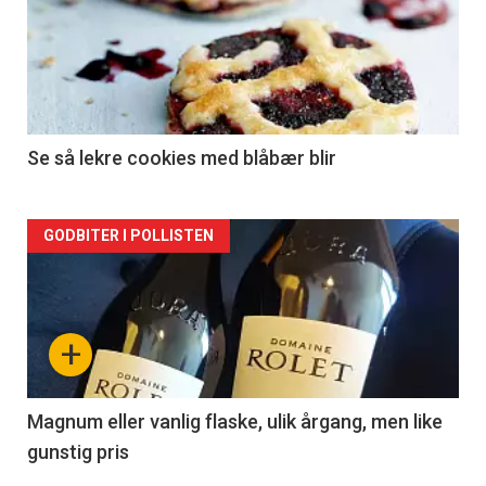
akkurat
nå
-
2
Se så lekre cookies med blåbær blir
Forsiden
GODBITER I POLLISTEN
akkurat
nå
+
-
3
Magnum eller vanlig flaske, ulik årgang, men like
gunstig pris