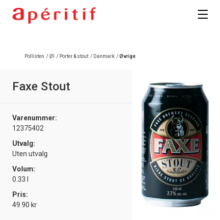
Registrer deg
Pollisten
/
Øl
/
Porter & stout
/
Danmark
/
Øvrige
Faxe Stout
Varenummer:
12375402
Utvalg:
Uten utvalg
Volum:
0.33 l
Pris:
49.90 kr