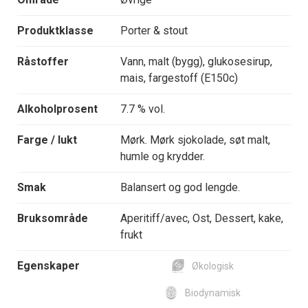
Produktklasse
Porter & stout
Råstoffer
Vann, malt (bygg), glukosesirup,
mais, fargestoff (E150c)
Alkoholprosent
7.7 % vol.
Farge / lukt
Mørk. Mørk sjokolade, søt malt,
humle og krydder.
Smak
Balansert og god lengde.
Bruksområde
Aperitiff/avec, Ost, Dessert, kake,
frukt
Egenskaper
Økologisk
Biodynamisk