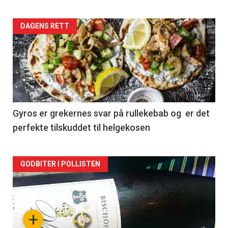
Forsiden
DAGENS RETT
akkurat
nå
-
2
Gyros er grekernes svar på rullekebab og er det
perfekte tilskuddet til helgekosen
Forsiden
GODBITER I POLLISTEN
akkurat
nå
+