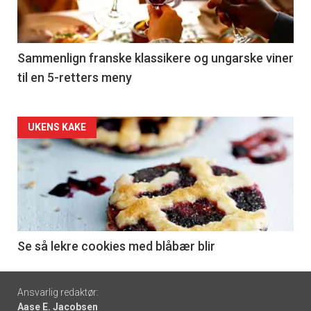
nå
-
5
Sammenlign franske klassikere og ungarske viner
til en 5-retters meny
Forsiden
UKENS KAKE
akkurat
nå
-
6
Se så lekre cookies med blåbær blir
Footer
Ansvarlig redaktør:
Aase E. Jacobsen