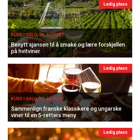
Ledig plass
KURS I OSLO, 26. AUGUST
Benytt sjansen til å smake og lære forskjellen
på hvitviner
Ledig plass
KURS I OSLO, 27. AUGUST
Sammenlign franske klassikere og ungarske
viner til en 5-retters meny
Ledig plass