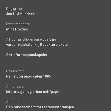
-
Daglig leder:
links
Jan H. Amundsen
Event manager:
Mina Hovden
All journalistikk er basert på
Vær
varsom-plakaten
og
Redaktørplakaten
Om informasjonskapsler
Om Apéritif:
På nett og papir siden 1995
Annonsere:
Informasjon og priser nett/papir
Abonnere:
Papirabonnement for restaurantbransjen