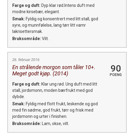
Farge og duft:
Dyp klar rød.Intens duft med
modne kirsebær, elegant.
Smak:
Fyldig og konsentrert med litt stall, god
syre, og munnfølelse, lang tørr litt vamr
lakrisettersmak.
Bruksområde:
Vilt.
26. februar 2016
90
En strålende morgon som tåler 10+.
Meget godt kjøp. (2014)
POENG
Farge og duft:
Klar ung rød. Ung duft med litt
stall, jordsmonn, moden bærfrukt med god
dybde.
Smak:
Fyldig med flott frukt, leskende og god
med fin sødme, god frukt, tørr og frisk med
jordsmonn og urter i finishen.
Bruksområde:
Lam, okse, vilt.