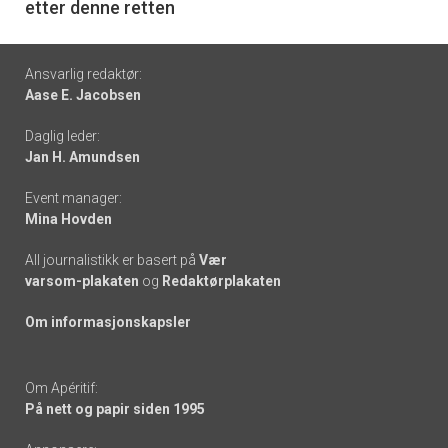
etter denne retten
Footer
Ansvarlig redaktør:
Aase E. Jacobsen
-
Daglig leder:
links
Jan H. Amundsen
Event manager:
Mina Hovden
All journalistikk er basert på
Vær
varsom-plakaten
og
Redaktørplakaten
Om informasjonskapsler
Om Apéritif:
På nett og papir siden 1995