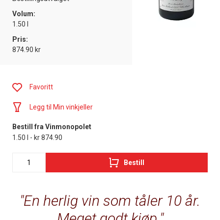
Volum:
1.50 l
Pris:
874.90 kr
Favoritt
Legg til Min vinkjeller
Bestill fra Vinmonopolet
1.50 l - kr 874.90
Bestill
En herlig vin som tåler 10 år.
Meget godt kjøp.