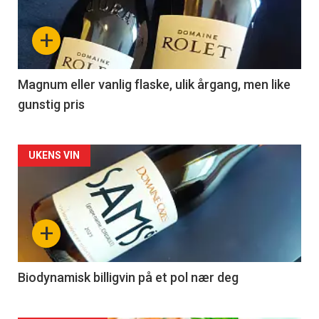
nå
+
-
3
Magnum eller vanlig flaske, ulik årgang, men like
gunstig pris
Forsiden
UKENS VIN
akkurat
nå
+
-
4
Biodynamisk billigvin på et pol nær deg