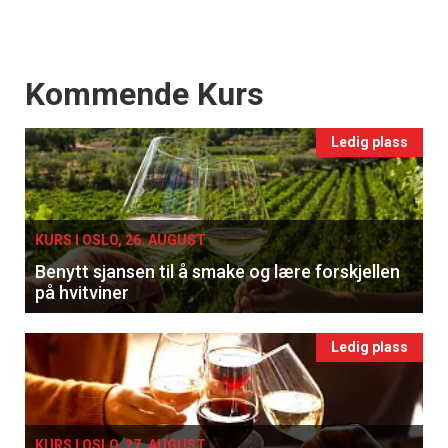
Events
Kommende Kurs
Ledig plass
KURS I OSLO, 26. AUGUST
Benytt sjansen til å smake og lære forskjellen
på hvitviner
Ledig plass
KURS I OSLO, 27. AUGUST