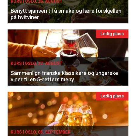
KURS I OSLO, 26. AUGUST
Benytt sjansen til å smake og lære forskjellen
på hvitviner
Ledig plass
KURS I OSLO, 27. AUGUST
Sammenlign franske klassikere og ungarske
viner til en 5-retters meny
Ledig plass
KURS I OSLO, 05. SEPTEMBER