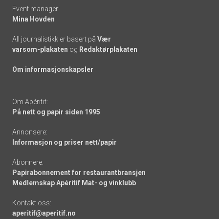
Event manager:
Mina Hovden
All journalistikk er basert på
Vær
varsom-plakaten
og
Redaktørplakaten
Om informasjonskapsler
Om Apéritif:
På nett og papir siden 1995
Annonsere:
Informasjon og priser nett/papir
Abonnere:
Papirabonnement for restaurantbransjen
Medlemskap Apéritif Mat- og vinklubb
Kontakt oss:
aperitif@aperitif.no