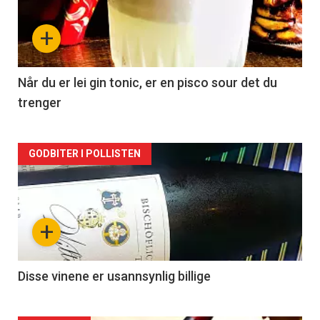
nå
+
-
2
Når du er lei gin tonic, er en pisco sour det du
trenger
Forsiden
GODBITER I POLLISTEN
akkurat
nå
+
-
3
Disse vinene er usannsynlig billige