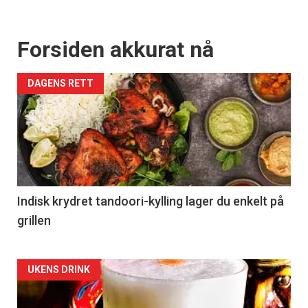
Forsiden akkurat nå
DAGENS RETT
Indisk krydret tandoori-kylling lager du enkelt på
grillen
Forsiden
UKENS DRINK
akkurat