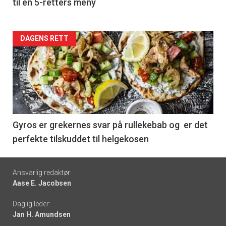
til en 5-retters meny
Forsiden
DAGENS RETT
akkurat
nå
-
6
Gyros er grekernes svar på rullekebab og er det
perfekte tilskuddet til helgekosen
Footer
Ansvarlig redaktør:
Aase E. Jacobsen
-
Daglig leder:
links
Jan H. Amundsen