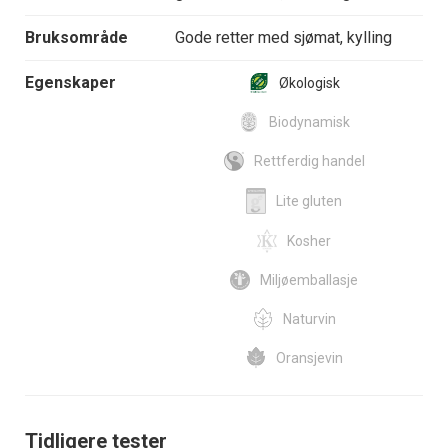
Bruksområde
Gode retter med sjømat, kylling
Egenskaper
Økologisk
Biodynamisk
Rettferdig handel
Lite gluten
Kosher
Miljøemballasje
Naturvin
Oransjevin
Tidligere tester