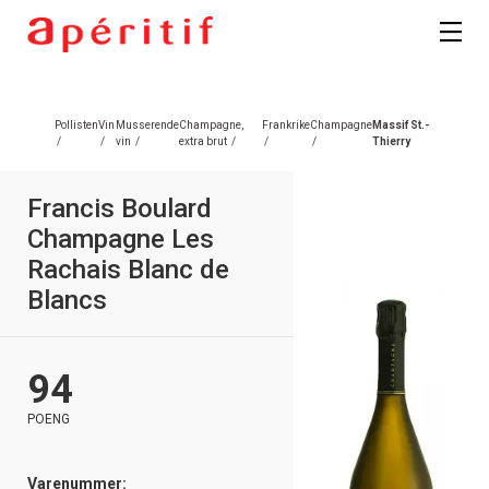
Pollisten
Vin
Musserende
Champagne,
Frankrike
Champagne
Massif St.-
/
/
vin
/
extra brut
/
/
/
Thierry
Francis Boulard
Champagne Les
Rachais Blanc de
Blancs
94
POENG
Varenummer: